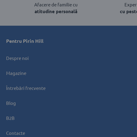
Afacere de familie cu
Experț
atitudine personală
cu pest
Pentru Pirin Hill
Despre noi
Magazine
Întrebări frecvente
Blog
B2B
Contacte