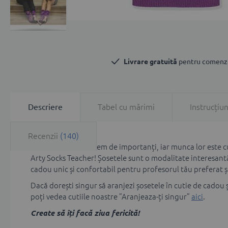
Skip
to
the
Livrare gratuită
 pentru comenzi
beginning
of
the
images
gallery
Descriere
Tabel cu mărimi
Instrucțiun
Recenzii
140
Profesorii sunt extrem de importanți, iar munca lor este cu
Arty Socks Teacher! Șosetele sunt o modalitate interesantă 
cadou unic și confortabil pentru profesorul tău preferat și
Dacă dorești singur să aranjezi șosetele în cutie de cadou ș
poți vedea cutiile noastre ”Aranjeaza-ți singur”
aici
.
Create să îți facă ziua fericită!