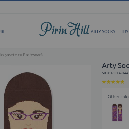
RI
ARTY SOCKS
TRY
cks șosete cu Profesoară
Arty So
SKU
PH14-044
Rating:
100
100
% of
Other colo