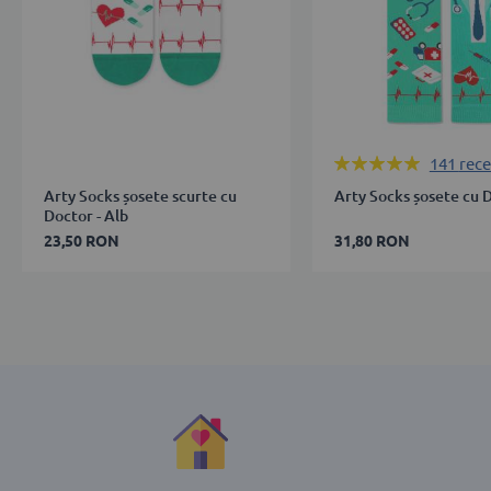
Rating:
141
rece
100%
Arty Socks șosete scurte cu
Arty Socks șosete cu 
Doctor - Alb
23,50 RON
31,80 RON