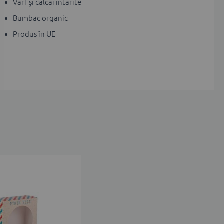
Vărf și călcâi întărite
Bumbac organic
Produs în UE