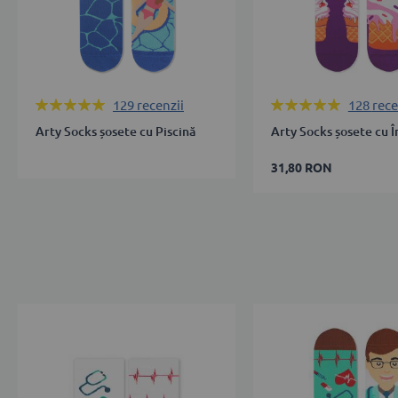
Rating:
Rating:
129
recenzii
128
rece
100%
100%
Arty Socks șosete cu Piscină
Arty Socks șosete cu 
31,80 RON