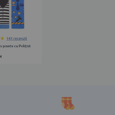
141
recenzii
s șosete cu Polițist
N