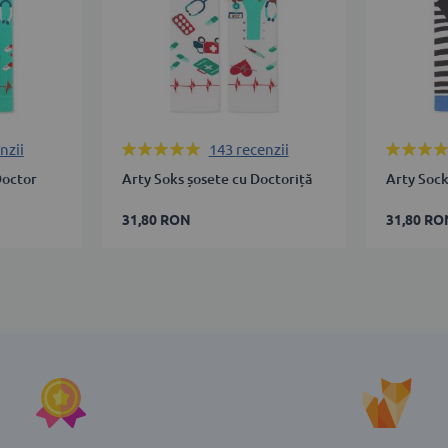
Rating:
Rating:
nzii
143
recenzii
99%
99%
Doctor
Arty Soks șosete cu Doctoriță
Arty Sock
31,80 RON
31,80 RO