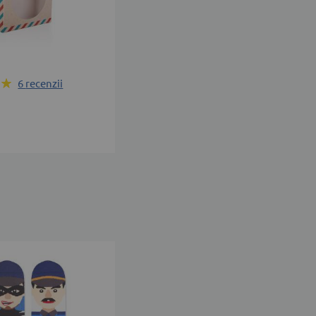
6
recenzii