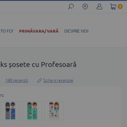
0
 TO FLY
PRIMĂVARA/VARĂ
DESPRE NOI
cks șosete cu Profesoară
140
recenzii
Scrie o recenzie
rs: