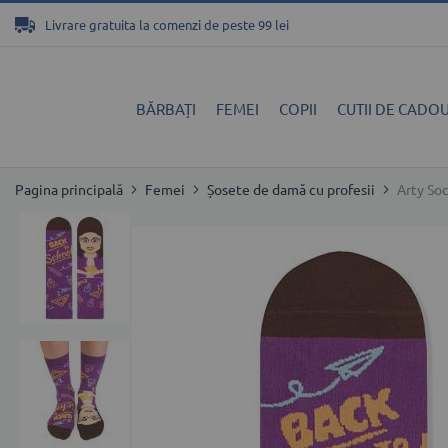
Mergeți
Livrare gratuita la comenzi de peste 99 lei
la
Conținut
BĂRBAȚI
FEMEI
COPII
CUTII DE CADOU
Pagina principală
Femei
Șosete de damă cu profesii
Arty So
Skip
to
the
end
of
the
images
gallery