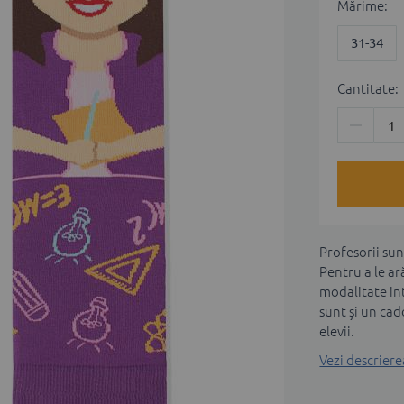
Мărime
31-34
Cantitate:
Profesorii sun
Pentru a le ar
modalitate int
sunt și un cad
elevii.
Vezi descrier