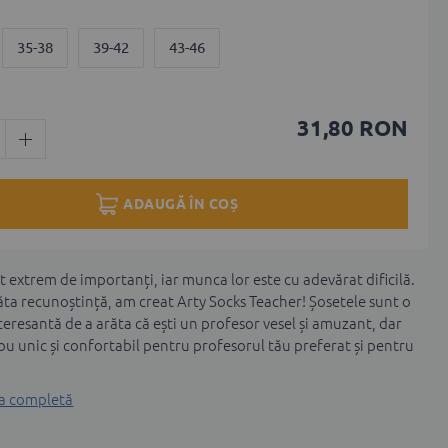
35-38
39-42
43-46
31,80 RON
ADAUGĂ ÎN COȘ
t extrem de importanți, iar munca lor este cu adevărat dificilă.
ăta recunoștință, am creat Arty Socks Teacher! Șosetele sunt o
eresantă de a arăta că ești un profesor vesel și amuzant, dar
ou unic și confortabil pentru profesorul tău preferat și pentru
ea completă