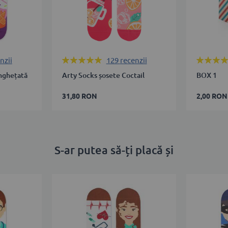
Rating:
Rating:
nzii
129
recenzii
100%
100%
Înghețată
Arty Socks șosete Coctail
BOX 1
31,80 RON
2,00 RON
S-ar putea să-ți placă și