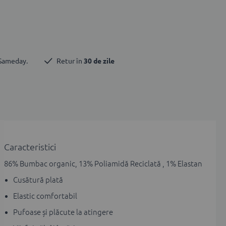
 Sameday.
Retur în 
30 de zile
Caracteristici
86% Bumbac organic, 13% Poliamidă Reciclată , 1% Elastan
Cusătură plată
Elastic comfortabil
Pufoase și plăcute la atingere