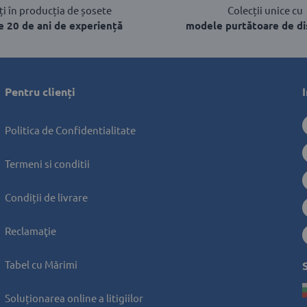
i în producția de șosete
Colecții unice cu
e 20 de ani de experiență
modele purtătoare de di
Pentru clienți 
Politica de Confidentialitate
Termeni si conditii
Condiții de livrare
Reclamaţie
Tabel cu Mărimi
Soluționarea online a litigiilor