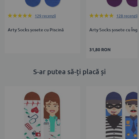
Rating:
Rating:
129
recenzii
128
recenzii
100%
100%
Arty Socks șosete cu Piscină
Arty Socks șosete cu Îng
31,80 RON
S-ar putea să-ți placă și