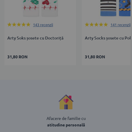
Rating:
Rating:
143
recenzii
141
recenzii
99%
99%
Arty Soks șosete cu Doctoriță
Arty Socks șosete cu Poli
31,80 RON
31,80 RON
Afacere de familie cu
atitudine personală