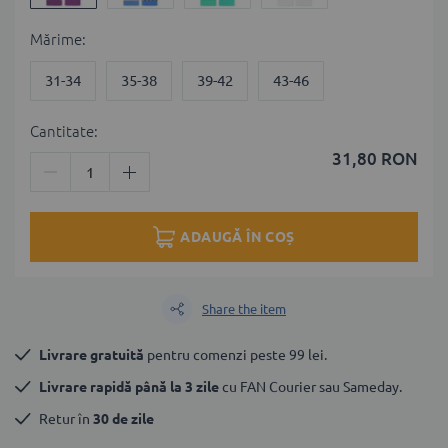
Мărime
31-34
35-38
39-42
43-46
Cantitate:
31,80 RON
ADAUGĂ ÎN COȘ
Share the item
Livrare gratuită
 pentru comenzi peste 99 lei.
Livrare rapidă până la 3 zile
 cu FAN Courier sau Sameday.
Retur în 
30 de zile