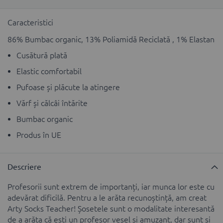
Caracteristici
86% Bumbac organic, 13% Poliamidă Reciclată , 1% Elastan
Cusătură plată
Elastic comfortabil
Pufoase și plăcute la atingere
Vărf și călcâi întărite
Bumbac organic
Produs în UE
Descriere
Profesorii sunt extrem de importanți, iar munca lor este cu
adevărat dificilă. Pentru a le arăta recunoștință, am creat
Arty Socks Teacher! Șosetele sunt o modalitate interesantă
de a arăta că ești un profesor vesel și amuzant, dar sunt și