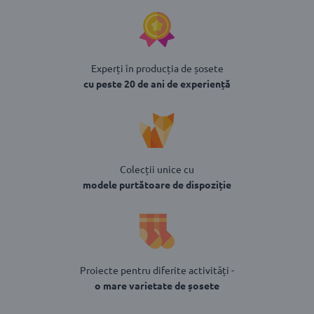
Experți în producția de șosete
cu peste 20 de ani de experiență
Colecții unice cu
modele purtătoare de dispoziție
Proiecte pentru diferite activități -
o mare varietate de șosete