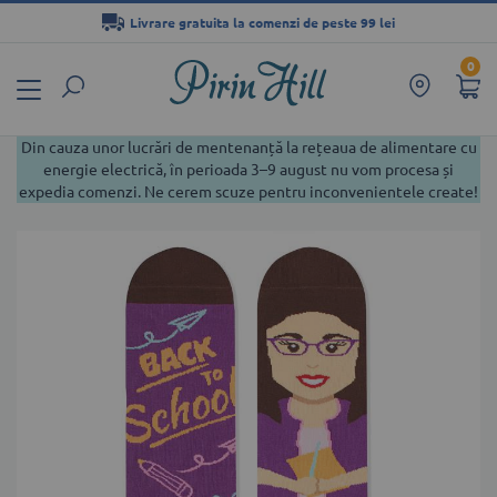
Livrare gratuita la comenzi de peste 99 lei
Mergeți
0
la
Conținut
Din cauza unor lucrări de mentenanță la rețeaua de alimentare cu
energie electrică, în perioada 3–9 august nu vom procesa și
expedia comenzi. Ne cerem scuze pentru inconvenientele create!
Skip
to
the
end
of
the
images
gallery