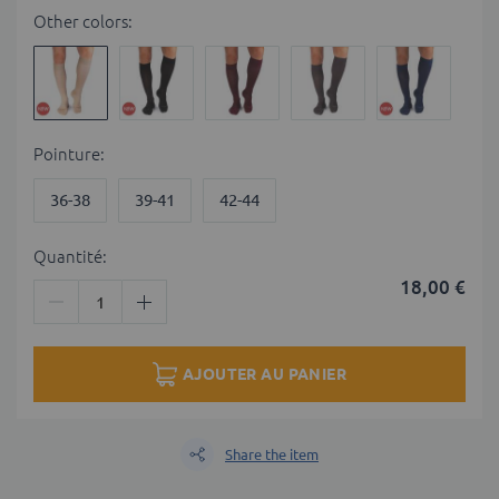
gallery
Other colors:
Pointure
36-38
39-41
42-44
Quantité:
18,00 €
AJOUTER AU PANIER
Share the item