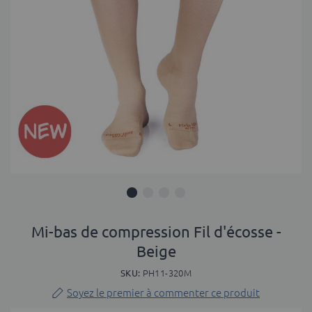
Skip
to
Mi-bas de compression Fil d'écosse -
the
Beige
beginning
of
SKU
PH11-320M
the
Soyez le premier à commenter ce produit
images