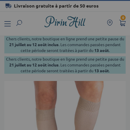
Livraison gratuite à partir de 50 euros
Allez
0
au
contenu
Chers clients, notre boutique en ligne prend une petite pause du
21 juillet au 12 août
inclus
. Les commandes passées pendant
cette période seront traitées à partir du
13 août
.
Chers clients, notre boutique en ligne prend une petite pause du
21 juillet au 12 août
inclus
. Les commandes passées pendant
cette période seront traitées à partir du
13 août
.
Skip
to
the
end
of
the
images
gallery