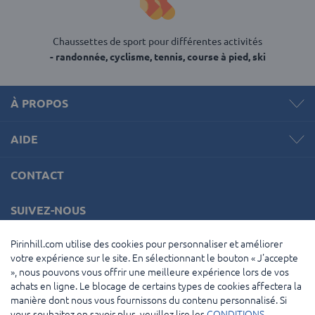
Chaussettes de sport pour différentes activités
- randonnée, cyclisme, tennis, course à pied, ski
À PROPOS
AIDE
CONTACT
SUIVEZ-NOUS
Pirinhill.com utilise des cookies pour personnaliser et améliorer
votre expérience sur le site. En sélectionnant le bouton « J'accepte
», nous pouvons vous offrir une meilleure expérience lors de vos
LANGUE
achats en ligne. Le blocage de certains types de cookies affectera la
manière dont nous vous fournissons du contenu personnalisé. Si
vous souhaitez en savoir plus, veuillez lire les
CONDITIONS