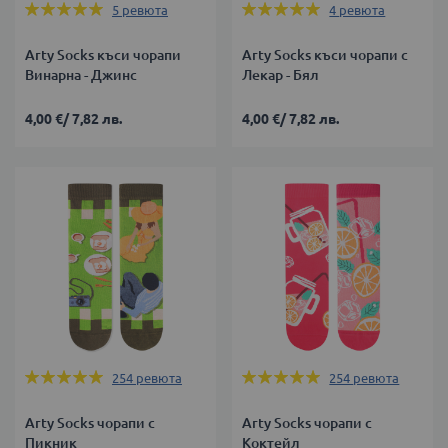
Оценка:
Оценка:
5
ревюта
4
ревюта
100%
100%
Arty Socks къси чорапи
Arty Socks къси чорапи с
Винарна - Джинс
Лекар - Бял
4,00 €
/
7,82 лв.
4,00 €
/
7,82 лв.
Оценка:
Оценка:
254
ревюта
254
ревюта
99%
99%
Arty Socks чорапи с
Arty Socks чорапи с
Пикник
Коктейл