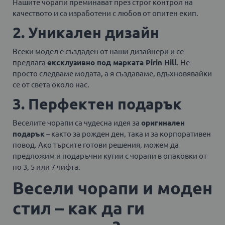
Нашите чорапи преминават през строг контрол на
качеството и са изработени с любов от опитен екип.
2. Уникален дизайн
Всеки модел е създаден от наши дизайнери и се
предлага
ексклузивно под марката Pirin Hill
. Не
просто следваме модата, а я създаваме, вдъхновявайки
се от света около нас.
3. Перфектен подарък
Веселите чорапи са чудесна идея за
оригинален
подарък
– както за рожден ден, така и за корпоративен
повод. Ако търсите готови решения, можем да
предложим и подаръчни кутии с чорапи в опаковки от
по 3, 5 или 7 чифта.
Весели чорапи и моден
стил – как да ги