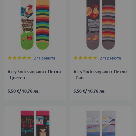
Оценка:
Оценка:
271
ревюта
271
ревюта
99%
99%
Arty Socks чорапи с Петли
Arty Socks чорапи с Петли
- Цветен
- Сив
5,50 €
/
10,76 лв.
5,50 €
/
10,76 лв.