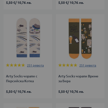
5,50 €
/
10,76 лв.
5,50 €
/
10,76 лв.
Оценка:
Оценка:
251
ревюта
251
ревюта
99%
99%
Arty Socks чорапи с
Arty Socks чорапи Време
Персийска Котка
за Бира
5,50 €
/
10,76 лв.
5,50 €
/
10,76 лв.