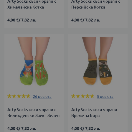
Arty Socks къси чорапи с
Arty Socks къси чорапи с
Хималайска Котка
Персийска Котка
4,00 €
/
7,82 лв.
4,00 €
/
7,82 лв.
Оценка:
Оценка:
26
ревюта
5
ревюта
100%
96%
Arty Socks къси чорапи с
Arty Socks къси чорапи
Великденски Заек - Зелен
Време за Бира
4,00 €
/
7,82 лв.
4,00 €
/
7,82 лв.