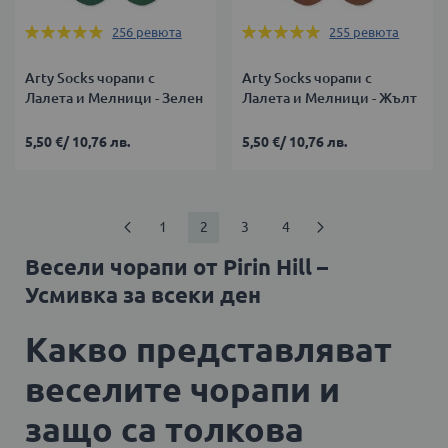
Оценка:
Оценка:
256
ревюта
255
ревюта
99%
99%
Arty Socks чорапи с
Arty Socks чорапи с
Лалета и Мелници - Зелен
Лалета и Мелници - Жълт
5,50 €
/
10,76 лв.
5,50 €
/
10,76 лв.
Страница
Страница
Предишен
Страница
В
Страница
Страница
Страница
Продължи
1
2
3
4
момента
Весели чорапи от Pirin Hill –
четете
Усмивка за всеки ден
страница
Какво представляват
веселите чорапи и
защо са толкова