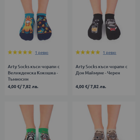
Оценка:
Оценка:
1
ревю
1
ревю
100%
100%
Arty Socks къси чорапи с
Arty Socks къси чорапи с
Великденска Кокошка -
Дон Маймуне - Черен
Тъмносин
4,00 €
/
7,82 лв.
4,00 €
/
7,82 лв.