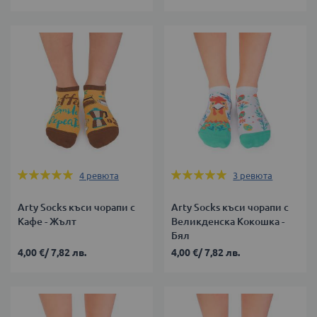
Оценка:
Оценка:
4
ревюта
3
ревюта
100%
100%
Arty Socks къси чорапи с
Arty Socks къси чорапи с
Кафе - Жълт
Великденска Кокошка -
Бял
4,00 €
/
7,82 лв.
4,00 €
/
7,82 лв.