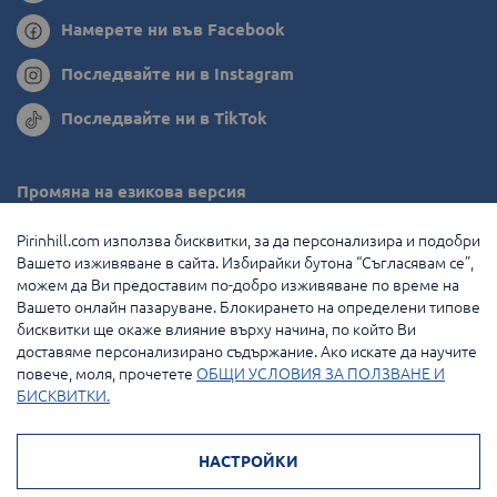
Намерете ни във Facebook
Последвайте ни в Instagram
Последвайте ни в TikTok
Промяна на езикова версия
Румъния
Pirinhill.com използва бисквитки, за да персонализира и подобри
Вашето изживяване в сайта. Избирайки бутона “Съгласявам се”,
Гърция
можем да Ви предоставим по-добро изживяване по време на
Вашето онлайн пазаруване. Блокирането на определени типове
Нидерландия
бисквитки ще окаже влияние върху начина, по който Ви
доставяме персонализирано съдържание. Ако искате да научите
Франция
повече, моля, прочетете
ОБЩИ УСЛОВИЯ ЗА ПОЛЗВАНЕ И
БИСКВИТКИ.
© 2026 Pirin Hill Всички права запазени.
НАСТРОЙКИ
Начини на плащане: