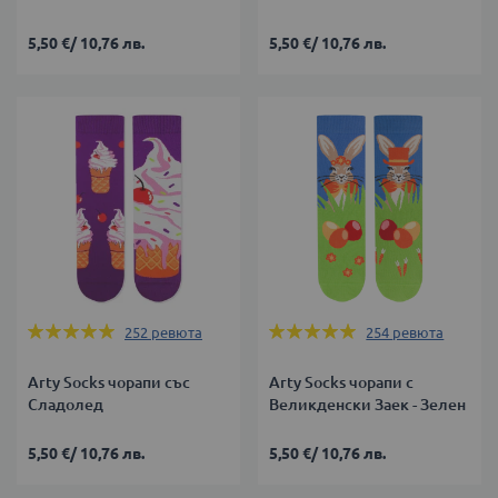
5,50 €
/
10,76 лв.
5,50 €
/
10,76 лв.
Оценка:
Оценка:
252
ревюта
254
ревюта
99%
99%
Arty Socks чорапи със
Arty Socks чорапи с
Сладолед
Великденски Заек - Зелен
5,50 €
/
10,76 лв.
5,50 €
/
10,76 лв.