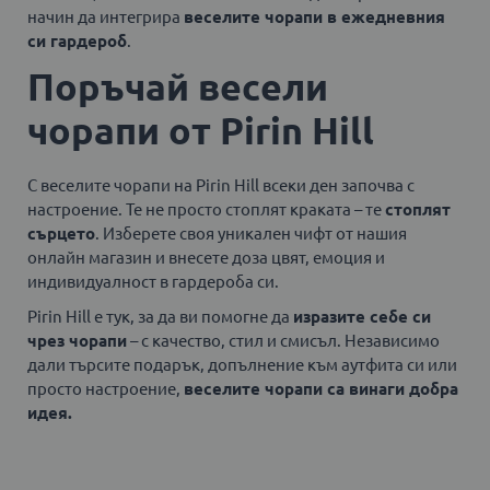
начин да интегрира
веселите чорапи в ежедневния
си гардероб
.
Поръчай весели
чорапи от Pirin Hill
С веселите чорапи на Pirin Hill всеки ден започва с
настроение. Те не просто стоплят краката – те
стоплят
сърцето
. Изберете своя уникален чифт от нашия
онлайн магазин и внесете доза цвят, емоция и
индивидуалност в гардероба си.
Pirin Hill е тук, за да ви помогне да
изразите себе си
чрез чорапи
– с качество, стил и смисъл. Независимо
дали търсите подарък, допълнение към аутфита си или
просто настроение,
веселите чорапи са винаги добра
идея.