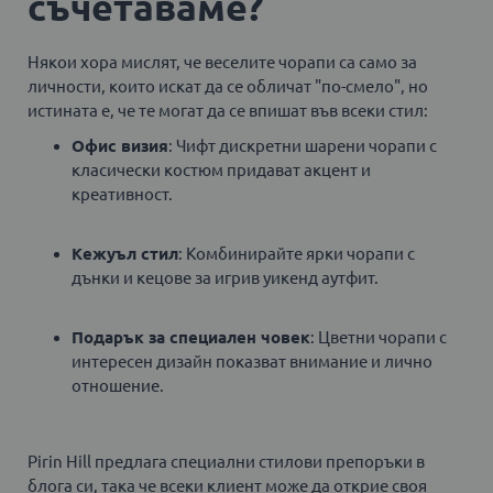
съчетаваме?
Някои хора мислят, че веселите чорапи са само за
личности, които искат да се обличат "по-смело", но
истината е, че те могат да се впишат във всеки стил:
Офис визия
: Чифт дискретни шарени чорапи с
класически костюм придават акцент и
креативност.
Кежуъл стил
: Комбинирайте ярки чорапи с
дънки и кецове за игрив уикенд аутфит.
Подарък за специален човек
: Цветни чорапи с
интересен дизайн показват внимание и лично
отношение.
Pirin Hill предлага специални стилови препоръки в
блога си, така че всеки клиент може да открие своя