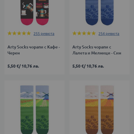
Оценка:
Оценка:
255
ревюта
254
ревюта
99%
99%
Arty Socks чорапи с Кафе -
Arty Socks чорапи с
Черен
Лалета и Мелници - Син
5,50 €
/
10,76 лв.
5,50 €
/
10,76 лв.