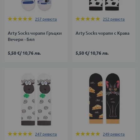
Оценка:
Оценка:
257
ревюта
252
ревюта
99%
99%
Arty Socks чорапи Гръцки
Arty Socks чорапи с Крава
Вечери - Бял
5,50 €
/
10,76 лв.
5,50 €
/
10,76 лв.
Оценка:
Оценка:
247
ревюта
249
ревюта
99%
99%