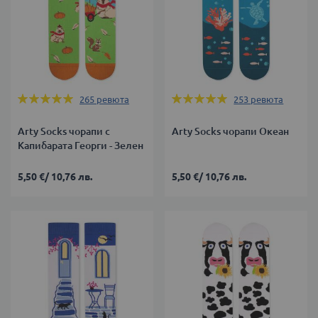
Оценка:
Оценка:
265
ревюта
253
ревюта
99%
99%
Arty Socks чорапи с
Arty Socks чорапи Океан
Капибарата Георги - Зелен
5,50 €
/
10,76 лв.
5,50 €
/
10,76 лв.