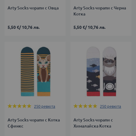
Arty Socks чорапи с Овца
Arty Socks чорапи с Черна
Котка
5,50 €
/
10,76 лв.
5,50 €
/
10,76 лв.
Оценка:
Оценка:
250
ревюта
250
ревюта
99%
99%
Arty Socks чорапи с Котка
Arty Socks чорапи с
Сфинкс
Хималайска Котка