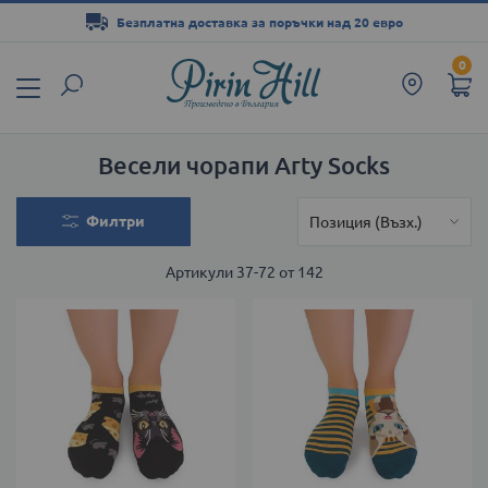
Безплатна доставка за поръчки над 20 евро
Прескачане
0
към
съдържанието
Весели чорапи Arty Socks
Филтри
Артикули
37
-
72
от
142