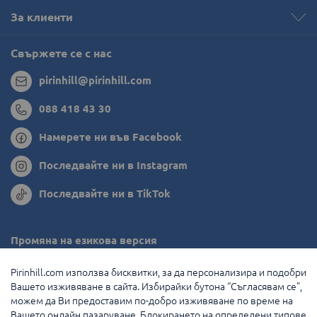
За клиенти
Свържете се с нас
pirinhill@pirinhill.com
088 418 43 30
Намерете ни във Facebook
Последвайте ни в Instagram
Последвайте ни в TikTok
Промяна на езикова версия
Румъния
Pirinhill.com използва бисквитки, за да персонализира и подобри
Вашето изживяване в сайта. Избирайки бутона “Съгласявам се”,
Гърция
можем да Ви предоставим по-добро изживяване по време на
Вашето онлайн пазаруване. Блокирането на определени типове