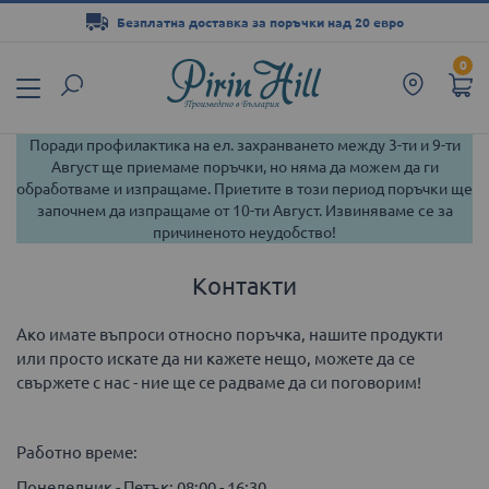
Безплатна доставка за поръчки над 20 евро
Прескачане
0
към
съдържанието
Поради профилактика на ел. захранването между 3-ти и 9-ти
Август ще приемаме поръчки, но няма да можем да ги
обработваме и изпращаме. Приетите в този период поръчки ще
започнем да изпращаме от 10-ти Август. Извиняваме се за
причиненото неудобство!
Контакти
Ако имате въпроси относно поръчка, нашите продукти
или просто искате да ни кажете нещо, можете да се
свържете с нас - ние ще се радваме да си поговорим!
Работно време:
Понеделник - Петък: 08:00 - 16:30