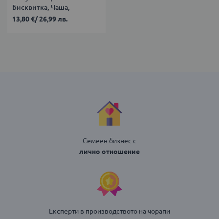
Бисквитка, Чаша,
Къщичка
13,80 €
/
26,99 лв.
Семеен бизнес с
лично отношение
Експерти в производството на чорапи