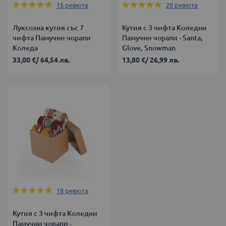
Оценка:
Оценка:
15
ревюта
20
ревюта
100%
100%
Луксозна кутия със 7
Кутия с 3 чифта Коледни
чифта Памучни чорапи
Памучни чорапи - Santa,
Коледа
Glove, Snowman
33,00 €
/
64,54 лв.
13,80 €
/
26,99 лв.
Оценка:
18
ревюта
100%
Кутия с 3 чифта Коледни
Памучни чорапи -