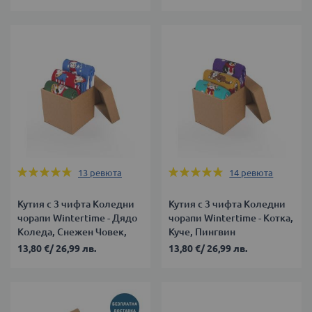
Оценка:
Оценка:
13
ревюта
14
ревюта
94%
94%
Кутия с 3 чифта Коледни
Кутия с 3 чифта Коледни
чорапи Wintertime - Дядо
чорапи Wintertime - Котка,
Коледа, Снежен Човек,
Куче, Пингвин
Елен
13,80 €
/
26,99 лв.
13,80 €
/
26,99 лв.