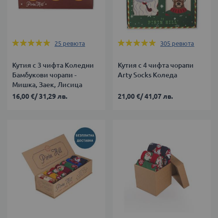
Оценка:
Оценка:
25
ревюта
305
ревюта
100%
99%
Кутия с 3 чифта Коледни
Кутия с 4 чифта чорапи
Бамбукови чорапи -
Arty Socks Коледа
Мишка, Заек, Лисица
16,00 €
/
31,29 лв.
21,00 €
/
41,07 лв.