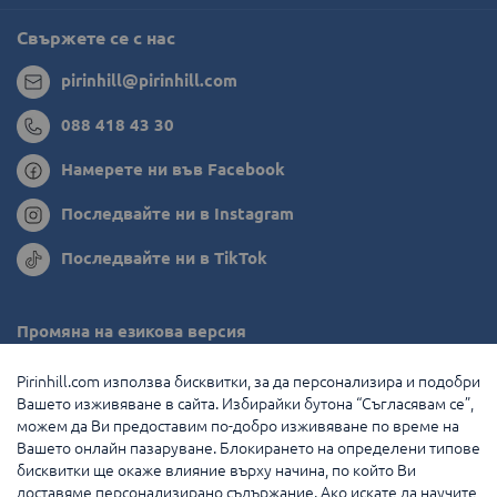
Свържете се с нас
pirinhill@pirinhill.com
088 418 43 30
Намерете ни във Facebook
Последвайте ни в Instagram
Последвайте ни в TikTok
Промяна на езикова версия
Румъния
Pirinhill.com използва бисквитки, за да персонализира и подобри
Вашето изживяване в сайта. Избирайки бутона “Съгласявам се”,
Гърция
можем да Ви предоставим по-добро изживяване по време на
Вашето онлайн пазаруване. Блокирането на определени типове
Нидерландия
бисквитки ще окаже влияние върху начина, по който Ви
доставяме персонализирано съдържание. Ако искате да научите