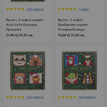
Оценка:
Оценка:
259
ревюта
1
ревю
99%
100%
Кутия с 4 чифта чорапи
Кутия с 3 чифта
Arty Socks Коледна
Бамбукови чорапи
Приказка
Полярна Коледа
21,00 €
/
41,07 лв.
16,00 €
/
31,29 лв.
Оценка:
Оценка:
263
ревюта
260
ревюта
99%
99%