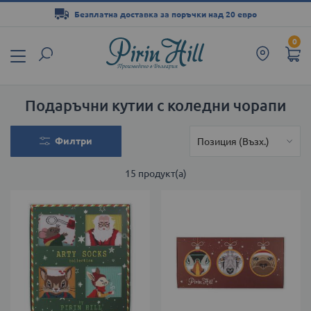
Безплатна доставка за поръчки над 20 евро
Прескачане
0
към
съдържанието
Подаръчни кутии с коледни чорапи
Филтри
15
продукт(а)