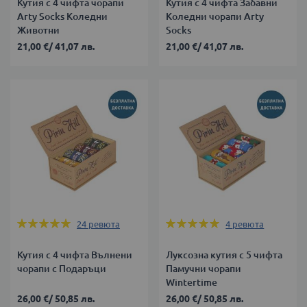
Кутия с 4 чифта чорапи
Кутия с 4 чифта Забавни
Arty Socks Коледни
Коледни чорапи Arty
Животни
Socks
21,00 €
/
41,07 лв.
21,00 €
/
41,07 лв.
Оценка:
Оценка:
24
ревюта
4
ревюта
99%
100%
Кутия с 4 чифта Вълнени
Луксозна кутия с 5 чифта
чорапи с Подаръци
Памучни чорапи
Wintertime
26,00 €
/
50,85 лв.
26,00 €
/
50,85 лв.