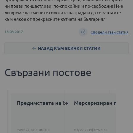
ни прави по-щастливи, по-спокойни и по-свободни! Не е
ли време да смените сивотата на града и да се запътите
към някое от прекрасните кътчета на България?
13.03.2017
Сподели тази статия
НАЗАД КЪМ ВСИЧКИ СТАТИИ
Свързани постове
Предимствата на био памука
Мерсеризиран памук
March 27, 2019|
8601|
8
May 27, 2019|
12975|
13