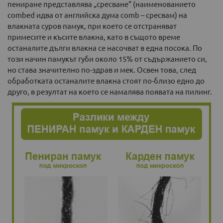
пениране представлява „сресване“ (наименованието
combed идва от английска дума comb – сресвам) на
влакната суров памук, при което се отстраняват
примесите и късите влакна, като в същото време
останалите дълги влакна се насочват в една посока. По
този начин памукът губи около 15% от съдържанието си,
но става значително по-здрав и мек. Освен това, след
обработката останалите влакна стоят по-близо едно до
друго, в резултат на което се намалява появата на пилинг.