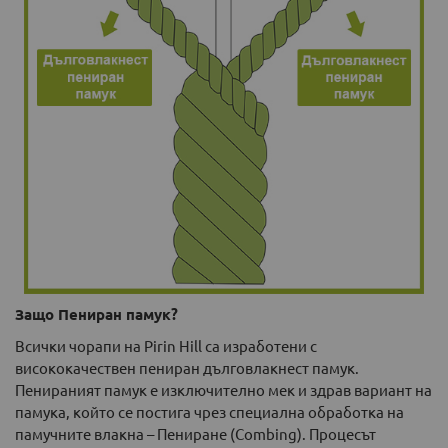
Защо Пениран памук?
Всички чорапи на Pirin Hill са изработени с
висококачествен пениран дълговлакнест памук.
Пенираният памук е изключително мек и здрав вариант на
памукa, който се постига чрез специална обработка на
памучните влакна – Пениране (Combing). Процесът