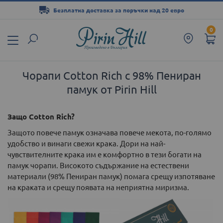
Безплатна доставка за поръчки над 20 евро
Прескачане
0
към
съдържанието
Чорапи Cotton Rich с 98% Пениран
памук от Pirin Hill
Защо Cotton Rich?
Защото повече памук означава повече мекота, по-голямо
удобство и винаги свежи крака. Дори на най-
чувствителните крака им е комфортно в тези богати на
памук чорапи. Високото съдържание на естествени
материали (98% Пениран памук) помага срещу изпотяване
на краката и срещу появата на неприятна миризма.