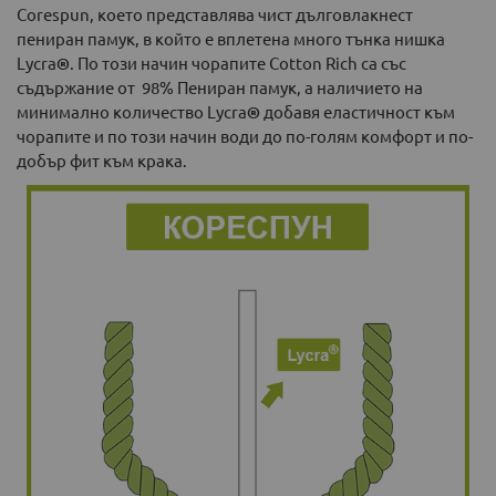
Corespun, което представлява чист дълговлакнест
пениран памук, в който е вплетена много тънка нишка
Lycra
®
. По този начин чорапите Cotton Rich са със
съдържание от 98% Пениран памук, а наличието на
минимално количество Lycra
®
добавя еластичност към
чорапите и по този начин води до по-голям комфорт и по-
добър фит към крака.