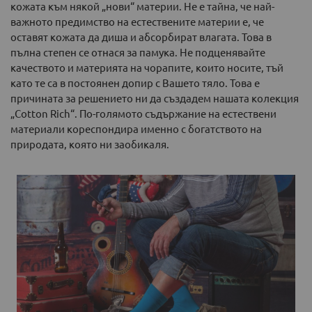
кожата към някой „нови“ материи. Не е тайна, че най-
важното предимство на естествените материи е, че
оставят кожата да диша и абсорбират влагата. Това в
пълна степен се отнася за памука. Не подценявайте
качеството и материята на чорапите, които носите, тъй
като те са в постоянен допир с Вашето тяло. Това е
причината за решението ни да създадем нашата колекция
„Cotton Rich“. По-голямото съдържание на естествени
материали кореспондира именно с богатството на
природата, която ни заобикаля.