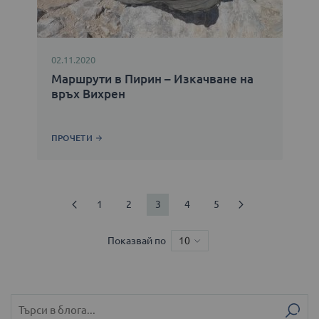
02.11.2020
Маршрути в Пирин – Изкачване на
връх Вихрен
ПРОЧЕТИ
Страница
Предишен
Страница
Страница
В
Страница
Страница
Страница
Продължи
1
2
3
4
5
момента
Показвай по
четете
страница