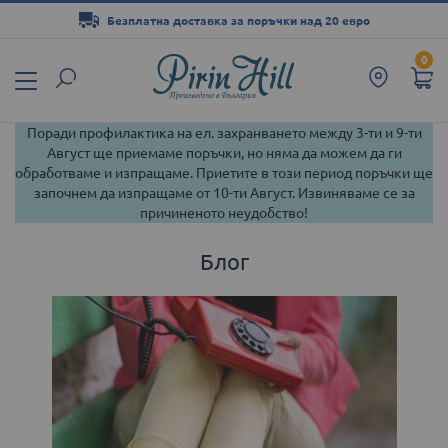
Безплатна доставка за поръчки над 20 евро
Прескачане
0
към
съдържанието
Поради профилактика на ел. захранването между 3-ти и 9-ти
Август ще приемаме поръчки, но няма да можем да ги
обработваме и изпращаме. Приетите в този период поръчки ще
започнем да изпращаме от 10-ти Август. Извиняваме се за
причиненото неудобство!
Блог