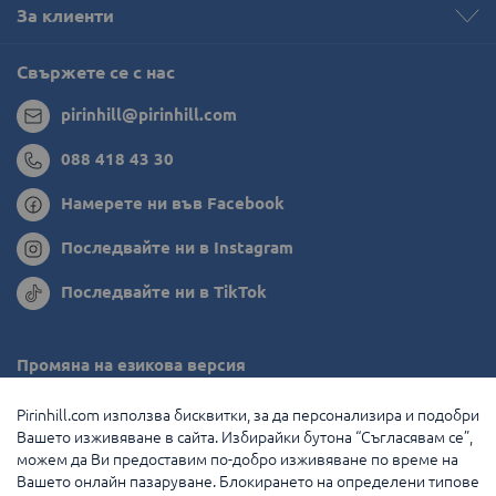
За клиенти
Свържете се с нас
pirinhill@pirinhill.com
088 418 43 30
Намерете ни във Facebook
Последвайте ни в Instagram
Последвайте ни в TikTok
Промяна на езикова версия
Румъния
Pirinhill.com използва бисквитки, за да персонализира и подобри
Вашето изживяване в сайта. Избирайки бутона “Съгласявам се”,
Гърция
можем да Ви предоставим по-добро изживяване по време на
Вашето онлайн пазаруване. Блокирането на определени типове
Нидерландия