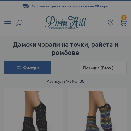
Безплатна доставка за поръчки над 20 евро
Прескачане
0
към
съдържанието
Дамски чорапи на точки, райета и
ромбове
Филтри
Артикули
1
-
36
от
38