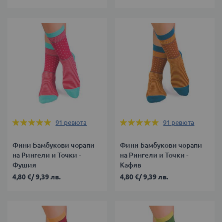
Оценка:
Оценка:
91
ревюта
91
ревюта
98%
98%
Фини Бамбукови чорапи
Фини Бамбукови чорапи
на Рингели и Точки -
на Рингели и Точки -
Фушия
Кафяв
4,80 €
/
9,39 лв.
4,80 €
/
9,39 лв.