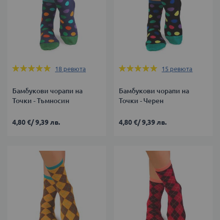
Оценка:
Оценка:
18
ревюта
15
ревюта
100%
100%
Бамбукови чорапи на
Бамбукови чорапи на
Точки - Тъмносин
Точки - Черен
4,80 €
/
9,39 лв.
4,80 €
/
9,39 лв.