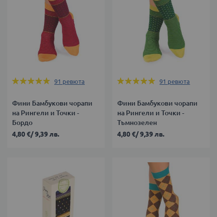
Оценка:
Оценка:
91
ревюта
91
ревюта
98%
98%
Фини Бамбукови чорапи
Фини Бамбукови чорапи
на Рингели и Точки -
на Рингели и Точки -
Бордо
Тъмнозелен
4,80 €
/
9,39 лв.
4,80 €
/
9,39 лв.