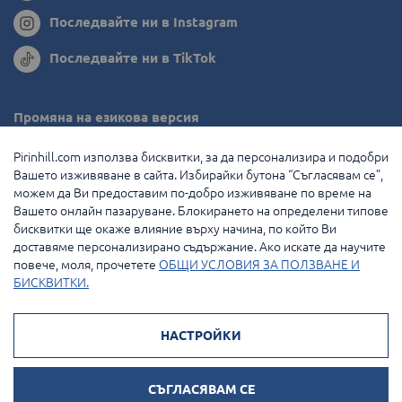
Последвайте ни в Instagram
Последвайте ни в TikTok
Промяна на езикова версия
Румъния
Pirinhill.com използва бисквитки, за да персонализира и подобри
Вашето изживяване в сайта. Избирайки бутона “Съгласявам се”,
Гърция
можем да Ви предоставим по-добро изживяване по време на
Вашето онлайн пазаруване. Блокирането на определени типове
Нидерландия
бисквитки ще окаже влияние върху начина, по който Ви
доставяме персонализирано съдържание. Ако искате да научите
Франция
повече, моля, прочетете
ОБЩИ УСЛОВИЯ ЗА ПОЛЗВАНЕ И
БИСКВИТКИ.
© 2026 Pirin Hill Всички права запазени.
НАСТРОЙКИ
Начини на плащане:
СЪГЛАСЯВАМ СЕ