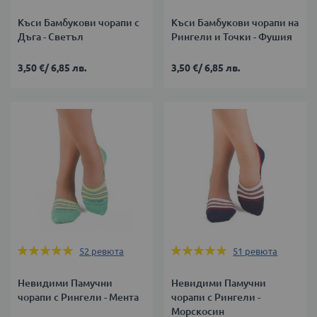
Къси Бамбукови чорапи с
Къси Бамбукови чорапи на
Дъга - Светъл
Рингели и Точки - Фушия
3,50 €
/
6,85 лв.
3,50 €
/
6,85 лв.
Оценка:
Оценка:
52
ревюта
51
ревюта
100%
100%
Невидими Памучни
Невидими Памучни
чорапи с Рингели - Мента
чорапи с Рингели -
Морскосин