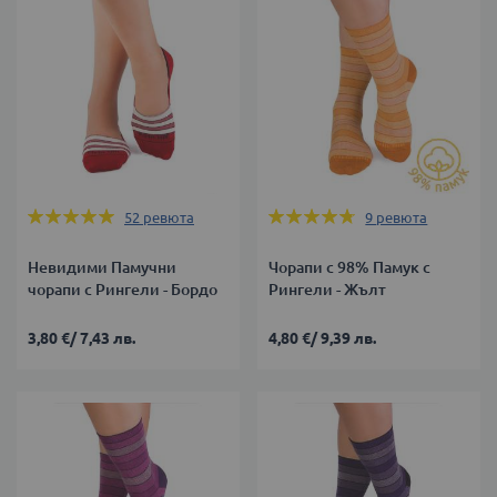
Оценка:
Оценка:
52
ревюта
9
ревюта
100%
93%
Невидими Памучни
Чорапи с 98% Памук с
чорапи с Рингели - Бордо
Рингели - Жълт
3,80 €
/
7,43 лв.
4,80 €
/
9,39 лв.