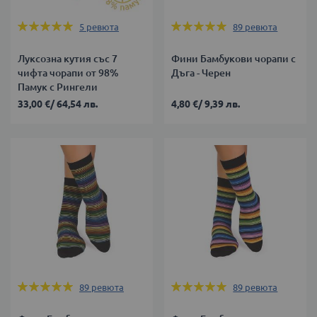
Оценка:
Оценка:
5
ревюта
89
ревюта
100%
98%
Луксозна кутия със 7
Фини Бамбукови чорапи с
чифта чорапи от 98%
Дъга - Черен
Памук с Рингели
33,00 €
/
64,54 лв.
4,80 €
/
9,39 лв.
Оценка:
Оценка:
89
ревюта
89
ревюта
98%
98%