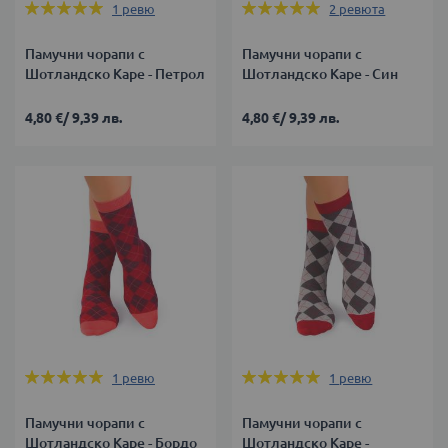
Оценка:
Оценка:
1
ревю
2
ревюта
100%
100%
Памучни чорапи с
Памучни чорапи с
Шотландско Каре - Петрол
Шотландско Каре - Син
4,80 €
/
9,39 лв.
4,80 €
/
9,39 лв.
Оценка:
Оценка:
1
ревю
1
ревю
100%
100%
Памучни чорапи с
Памучни чорапи с
Шотландско Каре - Бордо
Шотландско Каре -