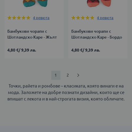
Оценка:
Оценка:
4
ревюта
4
ревюта
100%
100%
Бамбукови чорапи с
Бамбукови чорапи с
Шотландско Каре - Жълт
Шотландско Каре - Бордо
4,80 €
/
9,39 лв.
4,80 €
/
9,39 лв.
Страница
В
Страница
Страница
Продължи
1
2
момента
Точки, райета и ромбове – класиката, която винаги е на
мода. Заложете на добре познати дизайни, които ще се
четете
впишат с лекота и в най-строгата визия, която обличате.
страница