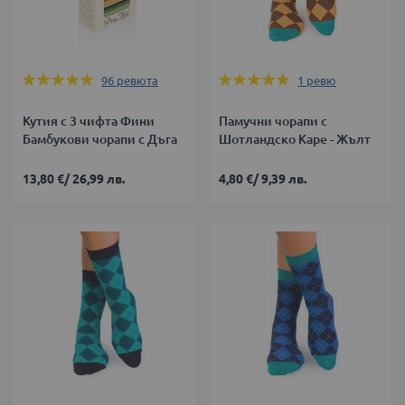
Оценка:
Оценка:
96
ревюта
1
ревю
98%
100%
Кутия с 3 чифта Фини
Памучни чорапи с
Бамбукови чорапи с Дъга
Шотландско Каре - Жълт
13,80 €
/
26,99 лв.
4,80 €
/
9,39 лв.