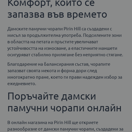
Комфорт, който се
запазва във времето
Дамските памучни чорапи Pirin Hill са създадени с
мисъл за продължителна употреба. Подсилените зони
в областта на петата и пръстите увеличават
устойчивостта на износване, а еластичните маншети
осигуряват стабилно прилягане без неприятно стягане.
Благодарение на балансирания състав, чорапите
запазват своята мекота и форма дори след
многократно пране, което ги прави надежден избор за
ежедневието.
Поръчайте дамски
памучни чорапи онлайн
В онлайн магазина на Pirin Hill ще откриете
разнообразие от дамски памучни чорапи, създадени за