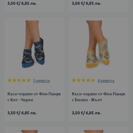
3,50 €
/
6,85 лв.
3,50 €
/
6,85 лв.
Оценка:
Оценка:
5
ревюта
9
ревюта
100%
100%
Къси чорапи от Фин Памук
Къси чорапи от Фин Памук
с Кит - Черен
с Билки - Жълт
3,50 €
/
6,85 лв.
3,50 €
/
6,85 лв.