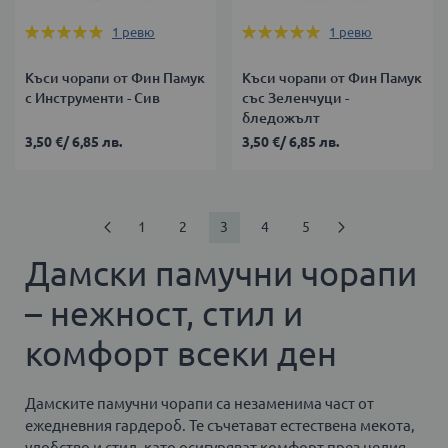
Оценка:
Оценка:
1
ревю
1
ревю
100%
100%
Къси чорапи от Фин Памук
Къси чорапи от Фин Памук
с Инструменти - Сив
със Зеленчуци -
бледожълт
3,50 €
/
6,85 лв.
3,50 €
/
6,85 лв.
Страница
Страница
Предишен
Страница
Страница
В
Страница
Страница
Страница
Продължи
1
2
3
4
5
момента
Дамски памучни чорапи
четете
– нежност, стил и
страница
комфорт всеки ден
Дамските памучни чорапи са незаменима част от
ежедневния гардероб. Те съчетават естествена мекота,
удобство и стил, като осигуряват комфорт през целия