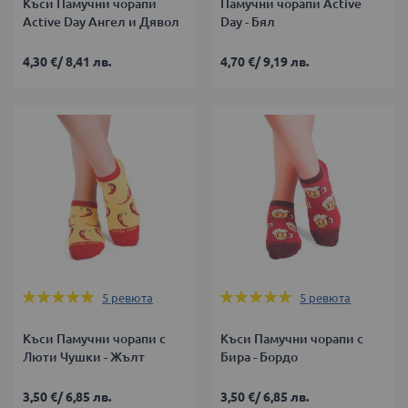
Къси Памучни чорапи
Памучни чорапи Active
Active Day Ангел и Дявол
Day - Бял
4,30 €
/
8,41 лв.
4,70 €
/
9,19 лв.
Оценка:
Оценка:
5
ревюта
5
ревюта
100%
100%
Къси Памучни чорапи с
Къси Памучни чорапи с
Люти Чушки - Жълт
Бира - Бордо
3,50 €
/
6,85 лв.
3,50 €
/
6,85 лв.