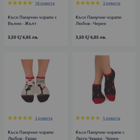
Оценка:
Оценка:
18
ревюта
3
ревюта
100%
100%
Къси Памучни чорапи с
Къси Памучни чорапи
Вълни - Жълт
Любов - Черен
3,50 €
/
6,85 лв.
3,50 €
/
6,85 лв.
Оценка:
Оценка:
3
ревюта
5
ревюта
100%
100%
Къси Памучни чорапи
Къси Памучни чорапи с
Любов - Екрю
Люти Чушки - Черен