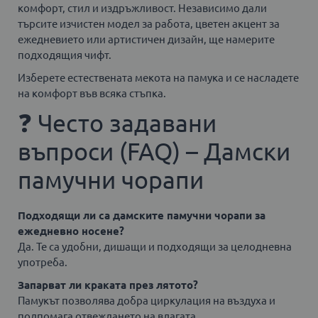
комфорт, стил и издръжливост. Независимо дали
търсите изчистен модел за работа, цветен акцент за
ежедневието или артистичен дизайн, ще намерите
подходящия чифт.
Изберете естествената мекота на памука и се насладете
на комфорт във всяка стъпка.
❓ Често задавани
въпроси (FAQ) – Дамски
памучни чорапи
Подходящи ли са дамските памучни чорапи за
ежедневно носене?
Да. Те са удобни, дишащи и подходящи за целодневна
употреба.
Запарват ли краката през лятото?
Памукът позволява добра циркулация на въздуха и
подпомага отвеждането на влагата.