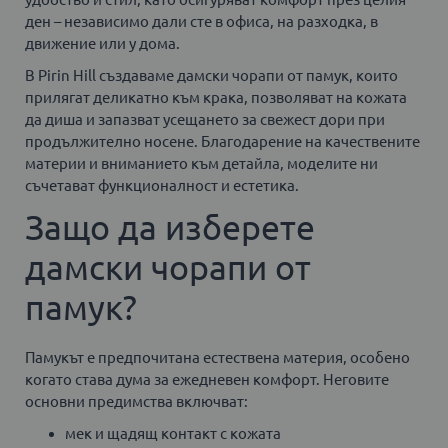
ден – независимо дали сте в офиса, на разходка, в
движение или у дома.
В Pirin Hill създаваме дамски чорапи от памук, които
прилягат деликатно към крака, позволяват на кожата
да диша и запазват усещането за свежест дори при
продължително носене. Благодарение на качествените
материи и вниманието към детайла, моделите ни
съчетават функционалност и естетика.
Защо да изберете
дамски чорапи от
памук?
Памукът е предпочитана естествена материя, особено
когато става дума за ежедневен комфорт. Неговите
основни предимства включват:
мек и щадящ контакт с кожата