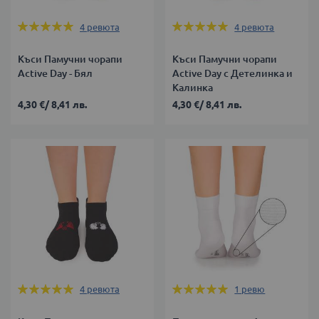
Оценка:
Оценка:
4
ревюта
4
ревюта
100%
100%
Къси Памучни чорапи
Къси Памучни чорапи
Active Day - Бял
Active Day с Детелинка и
Калинка
4,30 €
/
8,41 лв.
4,30 €
/
8,41 лв.
Оценка:
Оценка:
4
ревюта
1
ревю
100%
100%