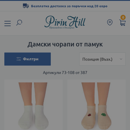
Безплатна доставка за поръчки над 20 евро
Прескачане
0
към
съдържанието
Дамски чорапи от памук
Филтри
Артикули
73
-
108
от
387