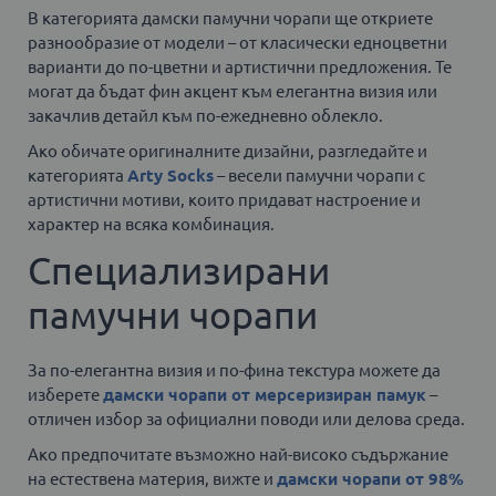
В категорията дамски памучни чорапи ще откриете
разнообразие от модели – от класически едноцветни
варианти до по-цветни и артистични предложения. Те
могат да бъдат фин акцент към елегантна визия или
закачлив детайл към по-ежедневно облекло.
Ако обичате оригиналните дизайни, разгледайте и
категорията
Arty Socks
– весели памучни чорапи с
артистични мотиви, които придават настроение и
характер на всяка комбинация.
Специализирани
памучни чорапи
За по-елегантна визия и по-фина текстура можете да
изберете
дамски чорапи от мерсеризиран памук
–
отличен избор за официални поводи или делова среда.
Ако предпочитате възможно най-високо съдържание
на естествена материя, вижте и
дамски чорапи от 98%