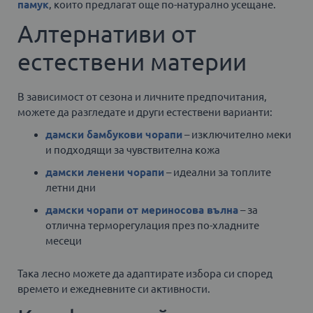
памук
, които предлагат още по-натурално усещане.
Алтернативи от
естествени материи
В зависимост от сезона и личните предпочитания,
можете да разгледате и други естествени варианти:
дамски бамбукови чорапи
– изключително меки
и подходящи за чувствителна кожа
дамски ленени чорапи
– идеални за топлите
летни дни
дамски чорапи от мериносова вълна
– за
отлична терморегулация през по-хладните
месеци
Така лесно можете да адаптирате избора си според
времето и ежедневните си активности.