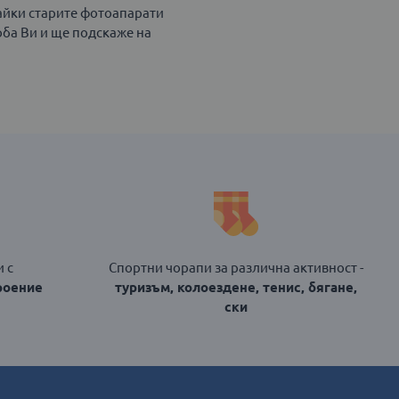
дайки старите фотоапарати
оба Ви и ще подскаже на
 с
Спортни чорапи за различна активност -
роение
туризъм, колоездене, тенис, бягане,
ски