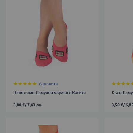
Оценка:
Оценка:
6
ревюта
100%
100%
Невидими Памучни чорапи с Касети
Къси Паму
3,80 €
/
7,43 лв.
3,50 €
/
6,85
43-
35-
46
38