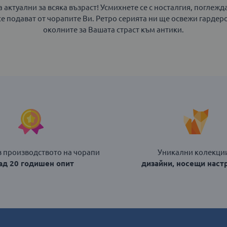
а актуални за всяка възраст! Усмихнете се с носталгия, поглеж
се подават от чорапите Ви. Ретро серията ни ще освежи гардер
околните за Вашата страст към антики.
в производството на чорапи
Уникални колекции
над 20 годишен опит
дизайни, носещи наст