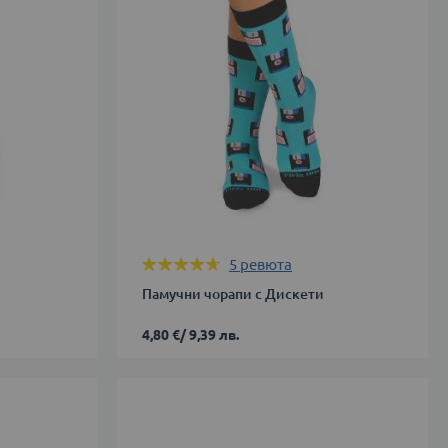
39-
42
ДОБАВИ В КОЛИЧКАТА
Оценка:
5
ревюта
92%
Памучни чорапи с Дискети
4,80 €
/
9,39 лв.
35-
38