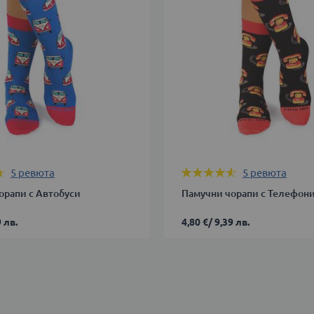
В КОЛИЧКАТА
ДОБАВИ В КОЛИЧКАТА
Оценка:
5
ревюта
5
ревюта
90%
орапи с Автобуси
Памучни чорапи с Телефон
 лв.
4,80 €
/
9,39 лв.
35-
38
В КОЛИЧКАТА
ДОБАВИ В КОЛИЧКАТА