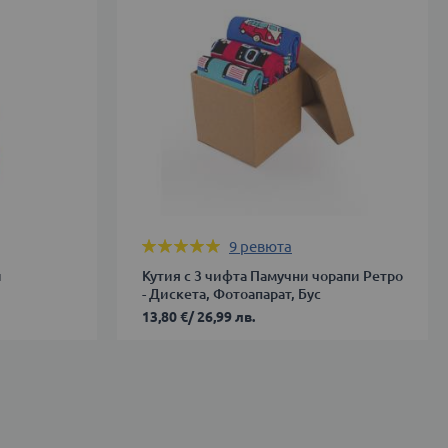
ДОБАВИ В КОЛИЧКАТА
Оценка:
9
ревюта
100%
и
Кутия с 3 чифта Памучни чорапи Ретро
- Дискета, Фотоапарат, Бус
13,80 €
/
26,99 лв.
35-
38
ДОБАВИ В КОЛИЧКАТА