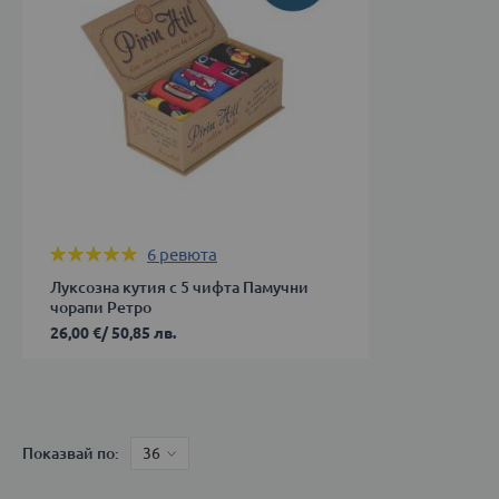
Оценка:
6
ревюта
100%
Луксозна кутия с 5 чифта Памучни
чорапи Ретро
26,00 €
/
50,85 лв.
35-
38
Показвай по
ДОБАВИ В КОЛИЧКАТА