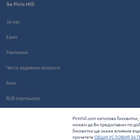
За Pirin Hill
За нас
Екип
Магазини
Често задавани въпроси
Блог
B2B партньори
Контакти
Pirinhill.com използва бисквитки
можем да Ви предоставим по-доб
бисквитки ще окаже влияние върх
прочетете
ОБЩИ УСЛОВИЯ ЗА П