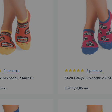
Оценка:
2
ревюта
2
ревюта
100%
чни чорапи с Касети
Къси Памучни чорапи с Фот
 лв.
3,50 €
/
6,85 лв.
35-
38