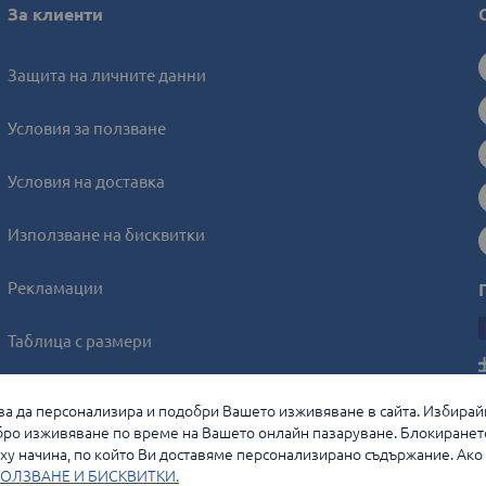
За клиенти
Защита на личните данни
Условия за ползване
Условия на доставка
Използване на бисквитки
Рекламации
Таблица с размери
Онлайн решаване на спорове
, за да персонализира и подобри Вашето изживяване в сайта. Избирай
ро изживяване по време на Вашето онлайн пазаруване. Блокиранет
Управление на бисквитките
у начина, по който Ви доставяме персонализирано съдържание. Ако и
ОЛЗВАНЕ И БИСКВИТКИ.