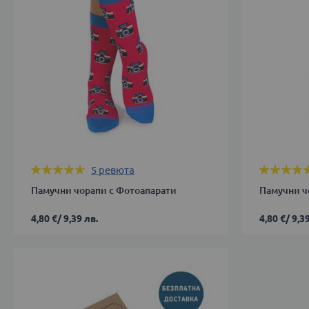
ДОБАВИ В КОЛИЧКАТА
ДОБАВИ 
Оценка:
Оценка:
5
ревюта
92%
92%
Памучни чорапи с Фотоапарати
Памучни ч
4,80 €
/
9,39 лв.
4,80 €
/
9,39
35-
35-
38
38
ДОБАВИ В КОЛИЧКАТА
ДОБАВИ 