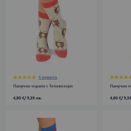
ДОБАВИ В КОЛИЧКАТА
ДОБАВИ 
Оценка:
Оценка:
5
ревюта
92%
94%
Памучни чорапи с Телевизори
Памучни ч
4,80 €
/
9,39 лв.
4,80 €
/
9,39
35-
35-
38
38