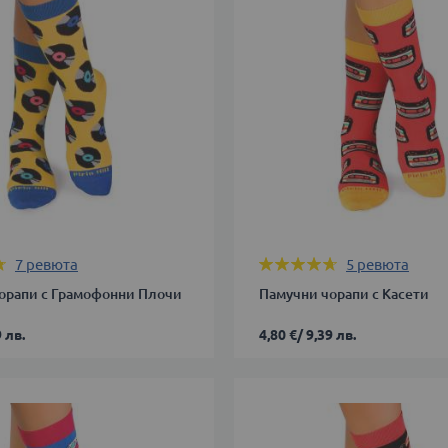
39-
В КОЛИЧКАТА
42
43-
46
ДОБАВИ В КОЛИЧКАТА
Оценка:
7
ревюта
5
ревюта
92%
орапи с Грамофонни Плочи
Памучни чорапи с Касети
 лв.
4,80 €
/
9,39 лв.
35-
38