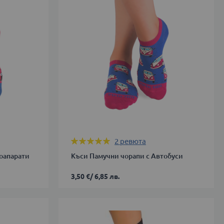
Оценка:
2
ревюта
100%
оапарати
Къси Памучни чорапи с Автобуси
3,50 €
/
6,85 лв.
35-
38