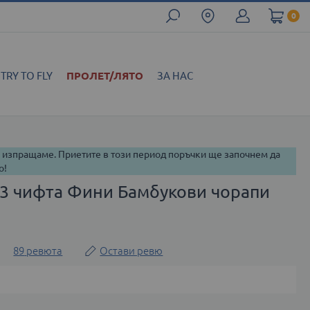
0
TRY TO FLY
ПРОЛЕТ/ЛЯТО
ЗА НАС
и изпращаме. Приетите в този период поръчки ще започнем да
о!
 3 чифта Фини Бамбукови чорапи
а
89
ревюта
Остави ревю