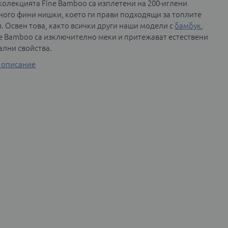
колекцията Fine Bamboo са изплетени на 200-иглени
ого фини нишки, което ги прави подходящи за топлите
. Освен това, както всички други наши модели с
бамбук
,
e Bamboo са изключително меки и притежават естествени
ални свойства.
 описание