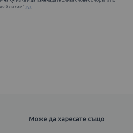
чна кутийка и да изненадате близък човек с чорапи по
овай си сам"
тук
.
Може да харесате също