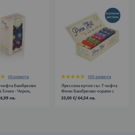
Оценка:
10
ревюта
105
ревюта
98%
3 чифта Бамбукови
Луксозна кутия със 7 чифта
 Точки - Черен,
Фини Бамбукови чорапи с
, Бордо
Пчели
6,99 лв.
33,00 €
/
64,54 лв.