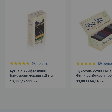
Оценка:
Оценка:
96
ревюта
89
ревю
98%
98%
Кутия с 3 чифта Фини
Луксозна кутия със 7
Бамбукови чорапи с Дъга
Фини Бамбукови чора
Тъмен
13,80 €
/
26,99 лв.
33,00 €
/
64,54 лв.