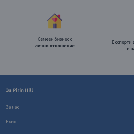
Семеен бизнес с
Експерти 
лично отношение
с 
За Pirin Hill
За нас
Екип