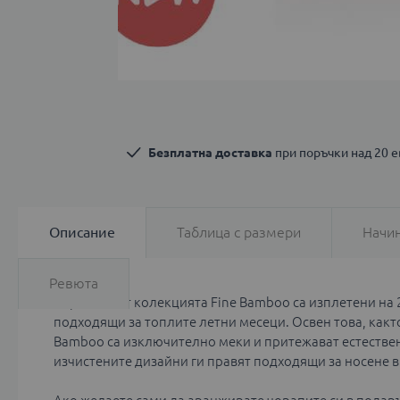
Преминете
към
началото
Безплатна доставка
 при поръчки над 20 
на
галерия
със
снимки
Описание
Таблица с размери
Начин
Ревюта
Чорапите от колекцията Fine Bamboo са изплетени на
подходящи за топлите летни месеци. Освен това, какт
Bamboo са изключително меки и притежават естествен
изчистените дизайни ги правят подходящи за носене в