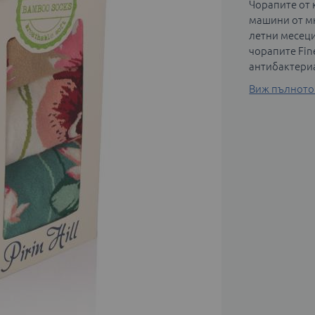
Чорапите от 
машини от мн
летни месеци
чорапите Fin
антибактери
Виж пълното