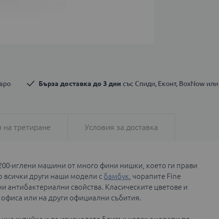
евро
Бърза доставка до 3 дни
 със Спиди, Еконт, BoxNow или
 на третиране
Условия за доставка
 200-иглени машини от много фини нишки, което ги прави
о всички други наши модели с
бамбук
, чорапите Fine
и антибактериални свойства. Класическите цветове и
 офиса или на други официални събития.