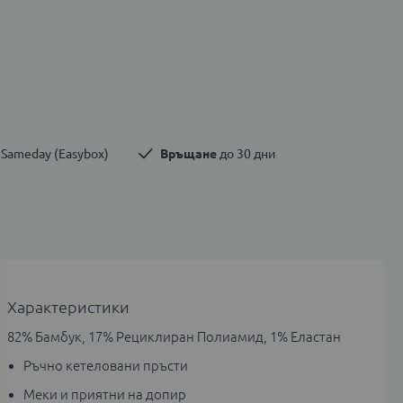
 Sameday (Easybox)
Връщане
 до 30 дни
Характеристики
82% Бамбук, 17% Рециклиран Полиамид, 1% Еластан
Ръчно кетеловани пръсти
Меки и приятни на допир