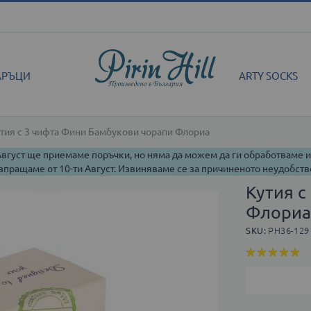
АРЪЦИ
ARTY SOCKS
тия с 3 чифта Фини Бамбукови чорапи Флориа
 Август ще приемаме поръчки, но няма да можем да ги обработваме 
зпращаме от 10-ти Август. Извиняваме се за причиненото неудобств
Кутия с
Флори
SKU
PH36-129
Оценка:
98
100
% of