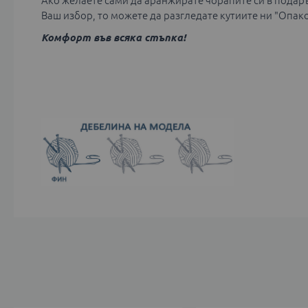
Ако желаете сами да аранжирате чорапите си в подаръ
Ваш избор, то можете да разгледате кутиите ни "Опак
Комфорт във всяка стъпка!