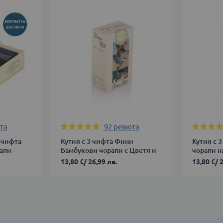
Оценка:
Оценка:
та
92
ревюта
98%
100%
 чифта
Кутия с 3 чифта Фини
Кутия с 
пи -
Бамбукови чорапи с Цветя и
чорапи на
Птици - Бежов, Тъмнозелен,
Тъмносин
13,80 €
/
26,99 лв.
13,80 €
/
2
Мента