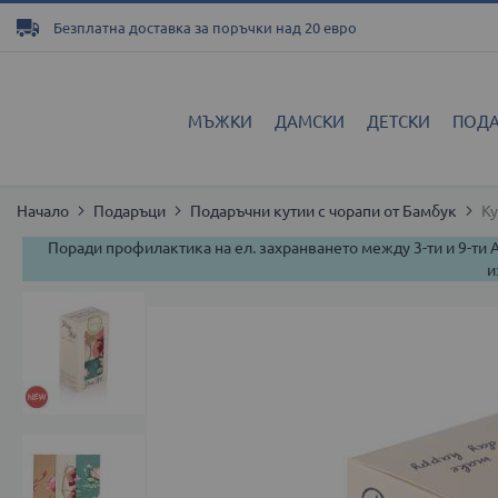
Прескачане
Безплатна доставка за поръчки над 20 евро
към
съдържанието
МЪЖКИ
ДАМСКИ
ДЕТСКИ
ПОД
Начало
Подаръци
Подаръчни кутии с чорапи от Бамбук
Ку
Поради профилактика на ел. захранването между 3-ти и 9-ти
и
Преминете
към
края
на
галерията
на
изображенията