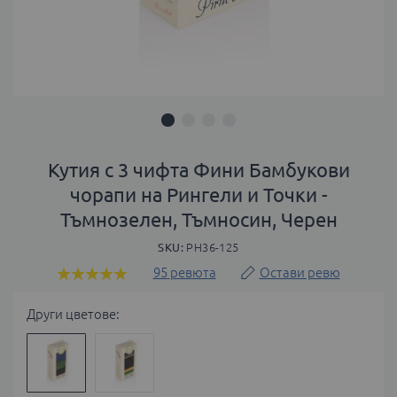
Преминете
към
Кутия с 3 чифта Фини Бамбукови
началото
чорапи на Рингели и Точки -
на
Тъмнозелен, Тъмносин, Черен
галерия
със
SKU
PH36-125
снимки
95
ревюта
Остави ревю
Оценка:
98
100
% of
Други цветове: