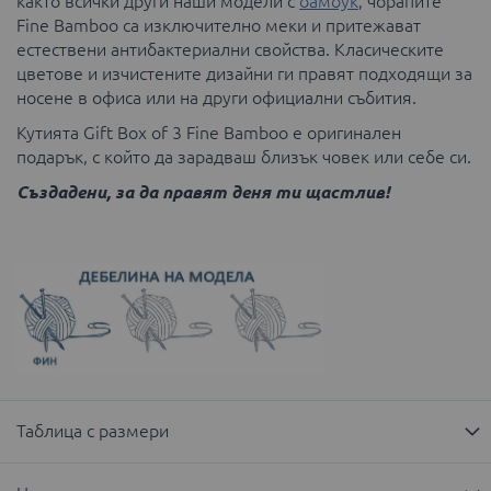
както всички други наши модели с
бамбук
, чорапите
Fine Bamboo са изключително меки и притежават
естествени антибактериални свойства. Класическите
цветове и изчистените дизайни ги правят подходящи за
носене в офиса или на други официални събития.
Кутията Gift Box of 3 Fine Bamboo е оригинален
подарък, с който да зарадваш близък човек или себе си.
Създадени, за да правят деня ти щастлив!
Таблица с размери