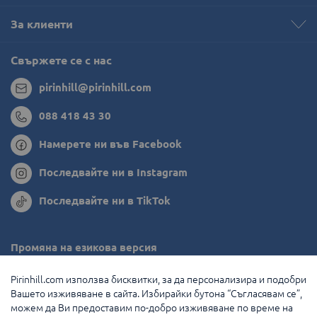
За клиенти
Свържете се с нас
pirinhill@pirinhill.com
088 418 43 30
Намерете ни във Facebook
Последвайте ни в Instagram
Последвайте ни в TikTok
Промяна на езикова версия
Румъния
Pirinhill.com използва бисквитки, за да персонализира и подобри
Вашето изживяване в сайта. Избирайки бутона “Съгласявам се”,
Гърция
можем да Ви предоставим по-добро изживяване по време на