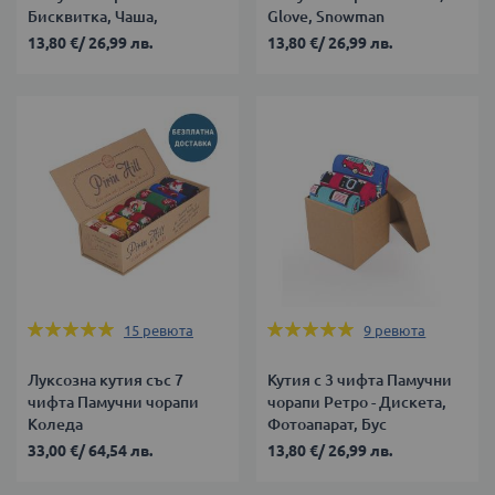
Бисквитка, Чаша,
Glove, Snowman
Къщичка
13,80 €
/
26,99 лв.
13,80 €
/
26,99 лв.
Оценка:
Оценка:
15
ревюта
9
ревюта
100%
100%
Луксозна кутия със 7
Кутия с 3 чифта Памучни
чифта Памучни чорапи
чорапи Ретро - Дискета,
Коледа
Фотоапарат, Бус
33,00 €
/
64,54 лв.
13,80 €
/
26,99 лв.