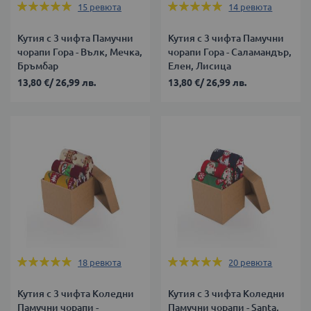
Оценка:
Оценка:
15
ревюта
14
ревюта
100%
100%
Кутия с 3 чифта Памучни
Кутия с 3 чифта Памучни
чорапи Гора - Вълк, Мечка,
чорапи Гора - Саламандър,
Бръмбар
Елен, Лисица
13,80 €
/
26,99 лв.
13,80 €
/
26,99 лв.
Оценка:
Оценка:
18
ревюта
20
ревюта
100%
100%
Кутия с 3 чифта Коледни
Кутия с 3 чифта Коледни
Памучни чорапи -
Памучни чорапи - Santa,