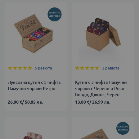
Оценка:
Оценка:
6
ревюта
3
ревюта
100%
100%
Луксозна кутия с 5 чифта
Кутия с 3 чифта Памучни
Памучни чорапи Ретро
чорапи с Черепи и Рози -
Бордо, Джинс, Черен
26,00 €
/
50,85 лв.
13,80 €
/
26,99 лв.