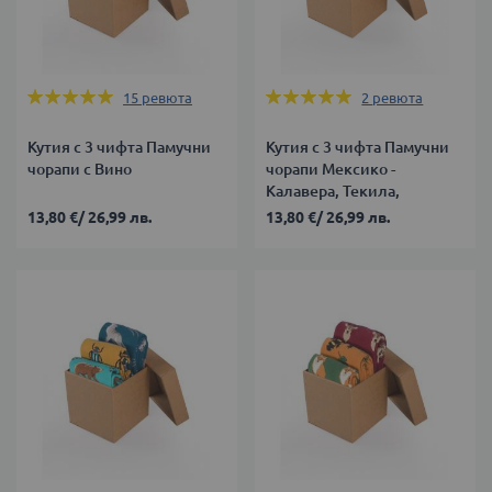
Оценка:
Оценка:
15
ревюта
2
ревюта
100%
100%
Кутия с 3 чифта Памучни
Кутия с 3 чифта Памучни
чорапи с Вино
чорапи Мексико -
Калавера, Текила,
Сомбреро
13,80 €
/
26,99 лв.
13,80 €
/
26,99 лв.