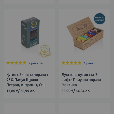
Оценка:
Оценка:
2
ревюта
1
ревю
100%
100%
Кутия с 3 чифта чорапи с
Луксозна кутия със 7
98% Памук Щрихи -
чифта Памучни чорапи
Петрол, Антрацит, Син
Мексико
13,80 €
/
26,99 лв.
33,00 €
/
64,54 лв.