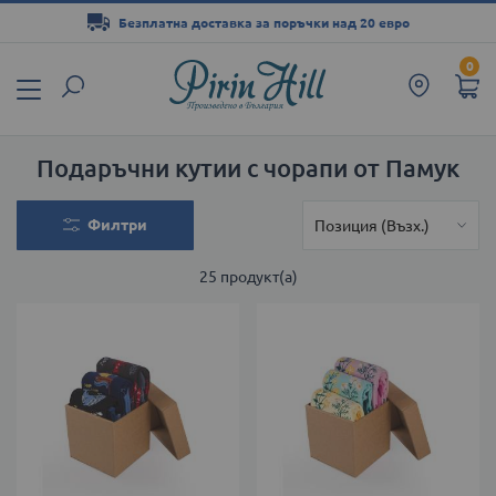
Безплатна доставка за поръчки над 20 евро
Прескачане
0
към
съдържанието
Подаръчни кутии с чорапи от Памук
Филтри
25
продукт(а)