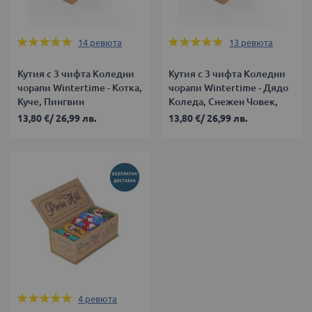
Оценка:
Оценка:
14
ревюта
13
ревюта
94%
94%
Кутия с 3 чифта Коледни
Кутия с 3 чифта Коледни
чорапи Wintertime - Котка,
чорапи Wintertime - Дядо
Куче, Пингвин
Коледа, Снежен Човек,
Елен
13,80 €
/
26,99 лв.
13,80 €
/
26,99 лв.
Оценка:
4
ревюта
100%