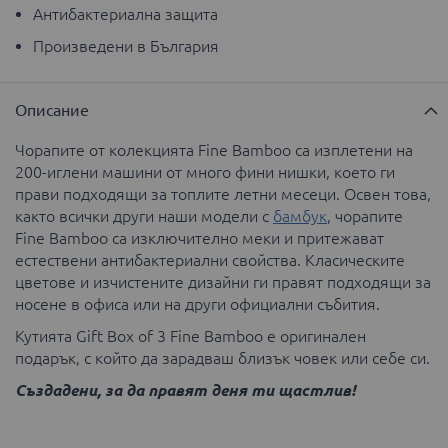
Антибактериална защита
Произведени в България
Описание
Чорапите от колекцията Fine Bamboo са изплетени на
200-иглени машини от много фини нишки, което ги
прави подходящи за топлите летни месеци. Освен това,
както всички други наши модели с
бамбук
, чорапите
Fine Bamboo са изключително меки и притежават
естествени антибактериални свойства. Класическите
цветове и изчистените дизайни ги правят подходящи за
носене в офиса или на други официални събития.
Кутията Gift Box of 3 Fine Bamboo е оригинален
подарък, с който да зарадваш близък човек или себе си.
Създадени, за да правят деня ти щастлив!