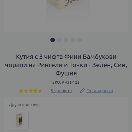
Преминете
към
Кутия с 3 чифта Фини Бамбукови
началото
чорапи на Рингели и Точки - Зелен, Син,
на
Фушия
галерия
със
SKU
PH36-123
снимки
95
ревюта
Остави ревю
Оценка:
98
100
% of
Други цветове: