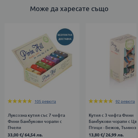
Може да харесате също
Оценка:
Оценка:
105
ревюта
92
ревюта
98%
98%
Луксозна кутия със 7 чифта
Кутия с 3 чифта Фини
Фини Бамбукови чорапи с
Бамбукови чорапи с Цв
Пчели
Птици - Бежов, Тъмноз
Мента
33,00 €
/
64,54 лв.
13,80 €
/
26,99 лв.