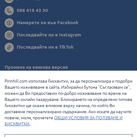
088 418 43 30
Намерете ни във Facebook
Последвайте ни в Instagram
Последвайте ни в TikTok
Промяна на езикова версия
Румъния
Pirinhill.com използва бисквитки, за да персонализира и подобри
Вашето изживяване в сайта. Избирайки бутона “Съгласявам се”,
Гърция
можем да Ви предоставим по-добро изживяване по време на
Вашето онлайн пазаруване. Блокирането на определени типове
Нидерландия
бисквитки ще окаже влияние върху начина, по който Ви
доставяме персонализирано съдържание. Ако искате да научите
Франция
повече, моля, прочетете
ОБЩИ УСЛОВИЯ ЗА ПОЛЗВАНЕ И
БИСКВИТКИ.
© 2026 Pirin Hill Всички права запазени.