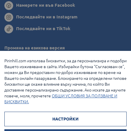
Намерете ни във Facebook
Последвайте ни в Instagram
Последвайте ни в TikTok
Промяна на езикова версия
Румъния
Pirinhill.com използва бисквитки, за да персонализира и подобри
Вашето изживяване в сайта. Избирайки бутона “Съгласявам се”,
Гърция
можем да Ви предоставим по-добро изживяване по време на
Вашето онлайн пазаруване. Блокирането на определени типове
Нидерландия
бисквитки ще окаже влияние върху начина, по който Ви
доставяме персонализирано съдържание. Ако искате да научите
Франция
повече, моля, прочетете
ОБЩИ УСЛОВИЯ ЗА ПОЛЗВАНЕ И
БИСКВИТКИ.
© 2026 Pirin Hill Всички права запазени.
НАСТРОЙКИ
Начини на плащане: