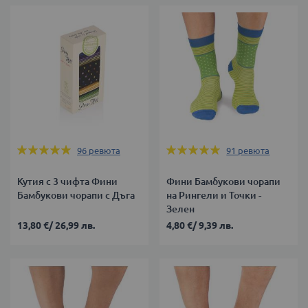
Оценка:
Оценка:
96
ревюта
91
ревюта
98%
98%
Кутия с 3 чифта Фини
Фини Бамбукови чорапи
Бамбукови чорапи с Дъга
на Рингели и Точки -
Зелен
13,80 €
/
26,99 лв.
4,80 €
/
9,39 лв.