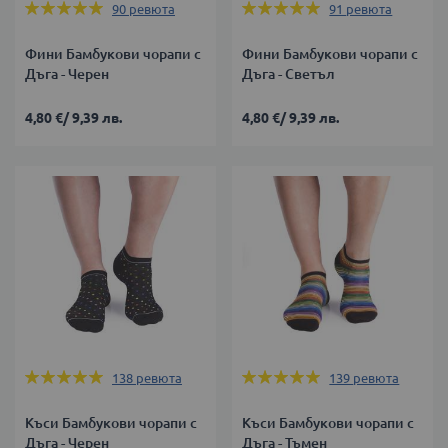
Оценка:
Оценка:
90
ревюта
91
ревюта
98%
98%
Фини Бамбукови чорапи с
Фини Бамбукови чорапи с
Дъга - Черен
Дъга - Светъл
4,80 €
/
9,39 лв.
4,80 €
/
9,39 лв.
Оценка:
Оценка:
138
ревюта
139
ревюта
99%
99%
Къси Бамбукови чорапи с
Къси Бамбукови чорапи с
Дъга - Черен
Дъга - Тъмен