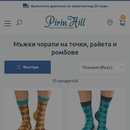
Безплатна доставка за поръчки над 20 евро
Прескачане
0
към
съдържанието
Мъжки чорапи на точки, райета и
ромбове
Филтри
35
продукт(а)