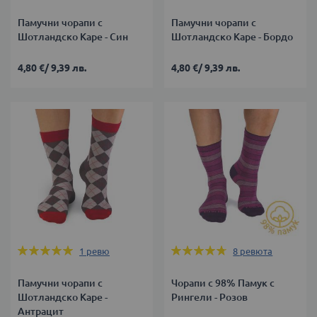
Памучни чорапи с
Памучни чорапи с
Шотландско Каре - Син
Шотландско Каре - Бордо
4,80 €
/
9,39 лв.
4,80 €
/
9,39 лв.
Оценка:
Оценка:
1
ревю
8
ревюта
100%
93%
Памучни чорапи с
Чорапи с 98% Памук с
Шотландско Каре -
Рингели - Розов
Антрацит