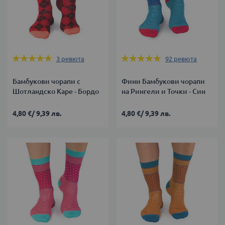
Оценка:
Оценка:
3
ревюта
92
ревюта
100%
98%
Бамбукови чорапи с
Фини Бамбукови чорапи
Шотландско Каре - Бордо
на Рингели и Точки - Син
4,80 €
/
9,39 лв.
4,80 €
/
9,39 лв.