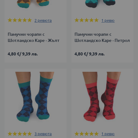
Оценка:
Оценка:
2
ревюта
1
ревю
100%
100%
Памучни чорапи с
Памучни чорапи с
Шотландско Каре - Жълт
Шотландско Каре - Петрол
4,80 €
/
9,39 лв.
4,80 €
/
9,39 лв.
Оценка:
Оценка:
3
ревюта
1
ревю
100%
100%