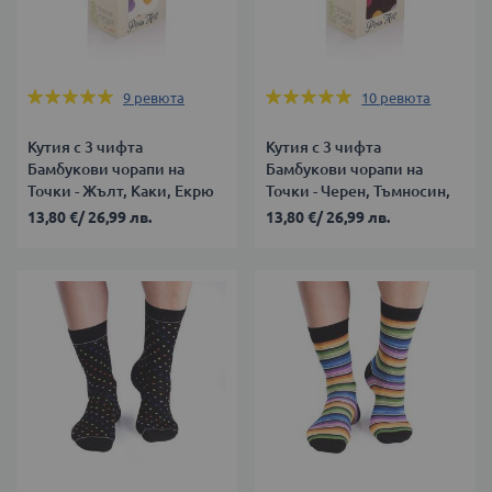
Оценка:
Оценка:
9
ревюта
10
ревюта
100%
100%
Кутия с 3 чифта
Кутия с 3 чифта
Бамбукови чорапи на
Бамбукови чорапи на
Точки - Жълт, Каки, Екрю
Точки - Черен, Тъмносин,
Бордо
13,80 €
/
26,99 лв.
13,80 €
/
26,99 лв.