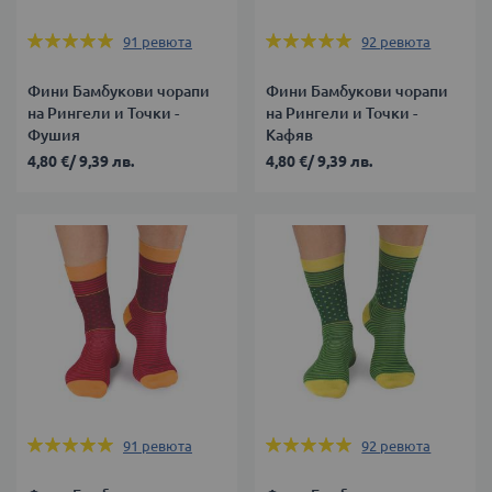
Оценка:
Оценка:
91
ревюта
92
ревюта
98%
98%
Фини Бамбукови чорапи
Фини Бамбукови чорапи
на Рингели и Точки -
на Рингели и Точки -
Фушия
Кафяв
4,80 €
/
9,39 лв.
4,80 €
/
9,39 лв.
Оценка:
Оценка:
91
ревюта
92
ревюта
98%
98%