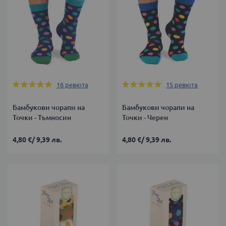
Оценка:
Оценка:
16
ревюта
15
ревюта
100%
100%
Бамбукови чорапи на
Бамбукови чорапи на
Точки - Тъмносин
Точки - Черен
4,80 €
/
9,39 лв.
4,80 €
/
9,39 лв.