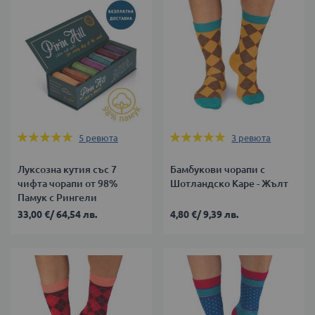
Оценка:
Оценка:
5
ревюта
3
ревюта
100%
100%
Луксозна кутия със 7
Бамбукови чорапи с
чифта чорапи от 98%
Шотландско Каре - Жълт
Памук с Рингели
33,00 €
/
64,54 лв.
4,80 €
/
9,39 лв.