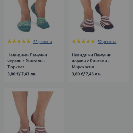
Оценка:
Оценка:
52
ревюта
52
ревюта
100%
100%
Невидими Памучни
Невидими Памучни
чорапи с Рингели -
чорапи с Рингели -
Тюркоаз
Морскосин
3,80 €
/
7,43 лв.
3,80 €
/
7,43 лв.