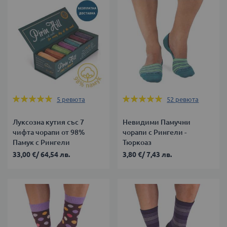
Оценка:
Оценка:
5
ревюта
52
ревюта
100%
100%
Луксозна кутия със 7
Невидими Памучни
чифта чорапи от 98%
чорапи с Рингели -
Памук с Рингели
Тюркоаз
33,00 €
/
64,54 лв.
3,80 €
/
7,43 лв.