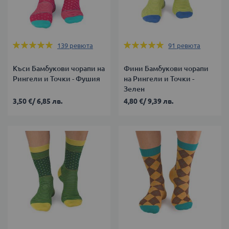
Оценка:
Оценка:
139
ревюта
91
ревюта
99%
98%
Къси Бамбукови чорапи на
Фини Бамбукови чорапи
Рингели и Точки - Фушия
на Рингели и Точки -
Зелен
3,50 €
/
6,85 лв.
4,80 €
/
9,39 лв.