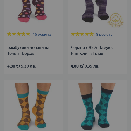
Оценка:
Оценка:
16
ревюта
8
ревюта
100%
93%
Бамбукови чорапи на
Чорапи с 98% Памук с
Точки - Бордо
Рингели - Лилав
4,80 €
/
9,39 лв.
4,80 €
/
9,39 лв.