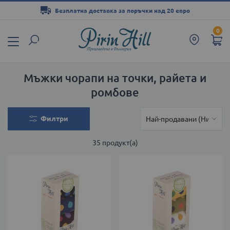
Безплатна доставка за поръчки над 20 евро
Прескачане
0
към
съдържанието
Мъжки чорапи на точки, райета и
ромбове
Филтри
35
продукт(а)