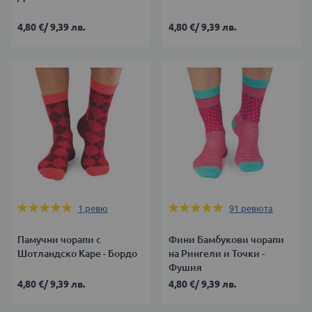
4,80 €
/
9,39 лв.
4,80 €
/
9,39 лв.
Оценка:
Оценка:
1
ревю
91
ревюта
100%
98%
Памучни чорапи с
Фини Бамбукови чорапи
Шотландско Каре - Бордо
на Рингели и Точки -
Фушия
4,80 €
/
9,39 лв.
4,80 €
/
9,39 лв.