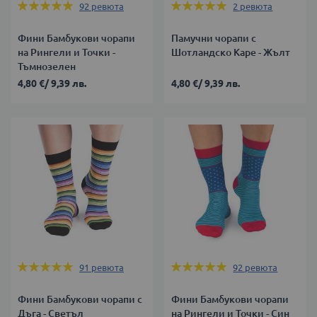
Оценка:
Оценка:
92
ревюта
2
ревюта
98%
100%
Фини Бамбукови чорапи
Памучни чорапи с
на Рингели и Точки -
Шотландско Каре - Жълт
Тъмнозелен
4,80 €
/
9,39 лв.
4,80 €
/
9,39 лв.
Оценка:
Оценка:
91
ревюта
92
ревюта
98%
98%
Фини Бамбукови чорапи с
Фини Бамбукови чорапи
Дъга - Светъл
на Рингели и Точки - Син