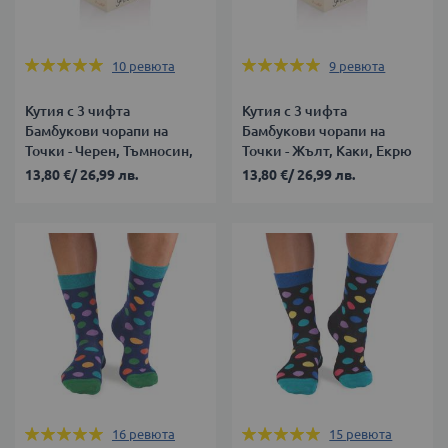
Оценка:
Оценка:
10
ревюта
9
ревюта
100%
100%
Кутия с 3 чифта
Кутия с 3 чифта
Бамбукови чорапи на
Бамбукови чорапи на
Точки - Черен, Тъмносин,
Точки - Жълт, Каки, Екрю
Бордо
13,80 €
/
26,99 лв.
13,80 €
/
26,99 лв.
Оценка:
Оценка:
16
ревюта
15
ревюта
100%
100%