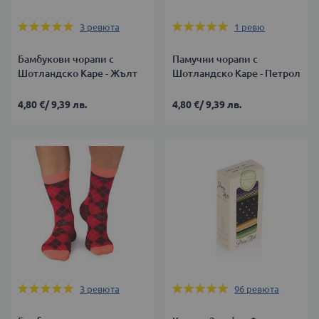
Оценка:
Оценка:
3
ревюта
1
ревю
100%
100%
Бамбукови чорапи с
Памучни чорапи с
Шотландско Каре - Жълт
Шотландско Каре - Петрол
4,80 €
/
9,39 лв.
4,80 €
/
9,39 лв.
Оценка:
Оценка:
3
ревюта
96
ревюта
100%
98%