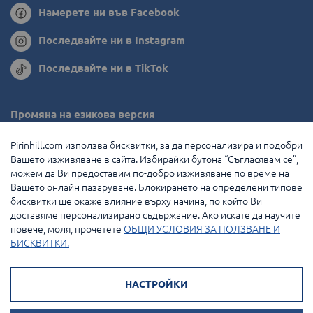
Намерете ни във Facebook
Последвайте ни в Instagram
Последвайте ни в TikTok
Промяна на езикова версия
Румъния
Pirinhill.com използва бисквитки, за да персонализира и подобри
Вашето изживяване в сайта. Избирайки бутона “Съгласявам се”,
Гърция
можем да Ви предоставим по-добро изживяване по време на
Вашето онлайн пазаруване. Блокирането на определени типове
Нидерландия
бисквитки ще окаже влияние върху начина, по който Ви
доставяме персонализирано съдържание. Ако искате да научите
Франция
повече, моля, прочетете
ОБЩИ УСЛОВИЯ ЗА ПОЛЗВАНЕ И
БИСКВИТКИ.
© 2026 Pirin Hill Всички права запазени.
НАСТРОЙКИ
Начини на плащане: