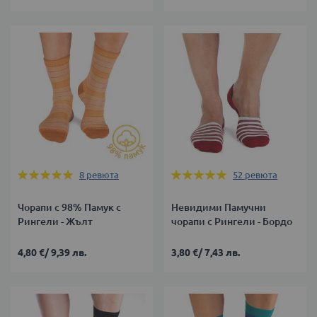
Оценка:
Оценка:
8
ревюта
52
ревюта
98%
100%
Чорапи с 98% Памук с
Невидими Памучни
Рингели - Жълт
чорапи с Рингели - Бордо
4,80 €
/
9,39 лв.
3,80 €
/
7,43 лв.