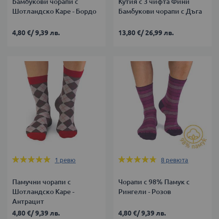
Бамбукови чорапи с
Кутия с 3 чифта Фини
Шотландско Каре - Бордо
Бамбукови чорапи с Дъга
4,80 €
/
9,39 лв.
13,80 €
/
26,99 лв.
Оценка:
Оценка:
1
ревю
8
ревюта
100%
93%
Памучни чорапи с
Чорапи с 98% Памук с
Шотландско Каре -
Рингели - Розов
Антрацит
4,80 €
/
9,39 лв.
4,80 €
/
9,39 лв.