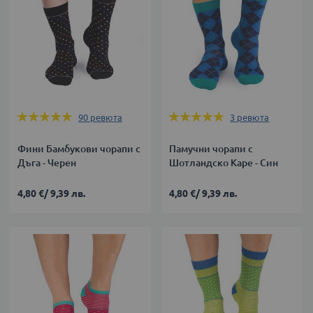
Оценка:
Оценка:
90
ревюта
3
ревюта
98%
100%
Фини Бамбукови чорапи с
Памучни чорапи с
Дъга - Черен
Шотландско Каре - Син
4,80 €
/
9,39 лв.
4,80 €
/
9,39 лв.