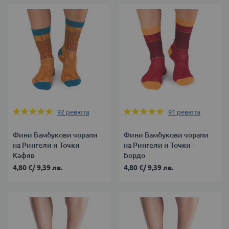
Оценка:
Оценка:
92
ревюта
91
ревюта
98%
98%
Фини Бамбукови чорапи
Фини Бамбукови чорапи
на Рингели и Точки -
на Рингели и Точки -
Кафяв
Бордо
4,80 €
/
9,39 лв.
4,80 €
/
9,39 лв.