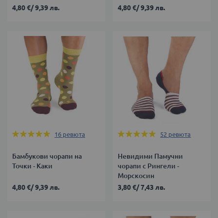
4,80 €
/
9,39 лв.
4,80 €
/
9,39 лв.
Оценка:
Оценка:
16
ревюта
52
ревюта
100%
100%
Бамбукови чорапи на
Невидими Памучни
Точки - Каки
чорапи с Рингели -
Морскосин
4,80 €
/
9,39 лв.
3,80 €
/
7,43 лв.