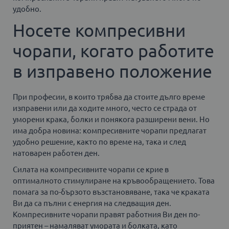
удобно.
Носете компресивни
чорапи, когато работите
в изправено положение
При професии, в които трябва да стоите дълго време
изправени или да ходите много, често се страда от
уморени крака, болки и понякога разширени вени. Но
има добра новина: компресивните чорапи предлагат
удобно решение, както по време на, така и след
натоварен работен ден.
Силата на компресивните чорапи се крие в
оптималното стимулиране на кръвообращението. Това
помага за по-бързото възстановяване, така че краката
Ви да са пълни с енергия на следващия ден.
Компресивните чорапи правят работния Ви ден по-
приятен – намаляват умората и болката, като