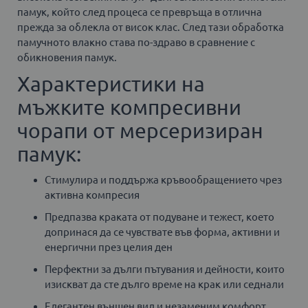
памук, който след процеса се превръща в отлична
прежда за облекла от висок клас. След тази обработка
памучното влакно става по-здраво в сравнение с
обикновения памук.
Характеристики на
мъжките компресивни
чорапи от мерсеризиран
памук:
Стимулира и поддържа кръвообращението чрез
активна компресия
Предпазва краката от подуване и тежест, което
допринася да се чувствате във форма, активни и
енергични през целия ден
Перфектни за дълги пътувания и дейности, които
изискват да сте дълго време на крак или седнали
Елегантен външен вид и незаменим комфорт