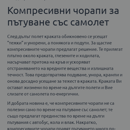
Компресивни чорапи за
пътуване със самолет
След дълъг полет краката обикновено се усещат
”тежки” и уморени, а понякога и подути. За щастие
компресивните чорапи предлагат решение. Те прилягат
плътно около краката, глезените и ходилата,
насърчават притока на кръв и ускоряват
отстраняването на вредните вещества и излишната
течност. Това предотвратява подуване, умора, крампи и
онова досадно усещане за тежест в краката. Краката Ви
остават жизнени по време на дългите полети и Вие
слизате от самолета по-енергични.
И добрата новина е, че компресивните чорапи не са
полезни само по време на пътуване със самолет; те
също предлагат предимства по време на дълги
пътувания с автобус, кола и влак. Накратко,
компресивните чорапи правят пътуването много по-