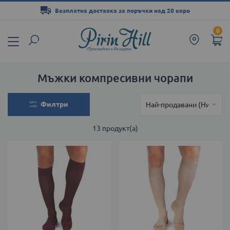
Безплатна доставка за поръчки над 20 евро
Прескачане
0
към
съдържанието
Мъжки компресивни чорапи
Филтри
13
продукт(а)