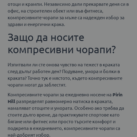
отоци и крампи. Независимо дали прекарвате деня си в
офис, на строителен обект или във фитнеса,
компресивните чорапи за мъже са надежден избор за
здрави и енергични крака.
Защо да носите
компресивни чорапи?
Изпитвали ли сте онова чувство на тежест в краката
след дълъг работен ден? Подуване, умора и болки в
краката? Точно тук е мястото, където компресивните
чорапи могат да заблестят.
Компресивните чорапи за ежедневно носене на
Pirin
Hill
разпределят равномерно натиска в краката,
намаляват отоците и умората. Особено ако трябва да
стоите дълго време, да практикувате спортове като
бягане или фитнес или просто търсите комфорт и
подкрепа в ежедневието, компресивните чорапи са
най-добрият избор.