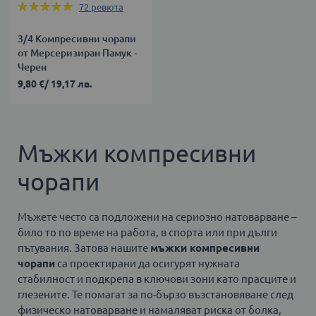
Оценка:
72
ревюта
99%
3/4 Компресивни чорапи
от Мерсеризиран Памук -
Черен
9,80 €
/
19,17 лв.
Мъжки компресивни
чорапи
Мъжете често са подложени на сериозно натоварване –
било то по време на работа, в спорта или при дълги
пътувания. Затова нашите
мъжки компресивни
чорапи
са проектирани да осигурят нужната
стабилност и подкрепа в ключови зони като прасците и
глезените. Те помагат за по-бързо възстановяване след
физическо натоварване и намаляват риска от болка,