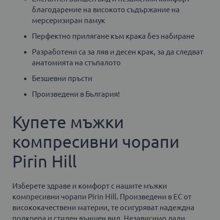
благодарение на високото съдържание на
мерсеризиран памук
Перфектно прилягане към крака без набиране
Разработени са за ляв и десен крак, за да следват
анатомията на стъпалото
Безшевни пръсти
Произведени в България!
Купете мъжки
компресивни чорапи
Pirin Hill
Изберете здраве и комфорт с нашите мъжки
компресивни чорапи Pirin Hill. Произведени в ЕС от
висококачествени материи, те осигуряват надеждна
подкрепа и стилен външен вид. Независимо дали