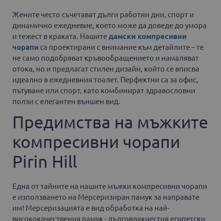
Жените често съчетават дълги работни дни, спорт и
динамично ежедневие, което може да доведе до умора
и тежест в краката. Нашите
дамски компресивни
чорапи
са проектирани с внимание към детайлите – те
не само подобряват кръвообращението и намаляват
отока, но и предлагат стилен дизайн, който се вписва
идеално в ежедневния тоалет. Перфектни са за офис,
пътуване или спорт, като комбинират здравословни
ползи с елегантен външен вид.
Предимства на мъжките
компресивни чорапи
Pirin Hill
Една от тайните на нашите мъжки компресивни чорапи
е използването на Мерсеризиран памук за направате
им! Мерсеризацията е вид обработка на най-
висококачествения памук - дълговлакнестия египетски