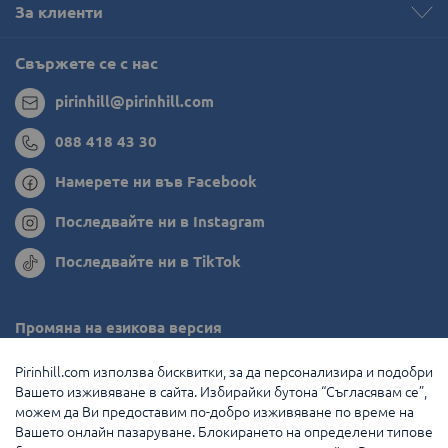
За клиенти
Свържете се с нас
pirinhill@pirinhill.com
088 418 43 30
Намерете ни във Facebook
Последвайте ни в Instagram
Последвайте ни в TikTok
Промяна на езикова версия
Румъния
Pirinhill.com използва бисквитки, за да персонализира и подобри
Вашето изживяване в сайта. Избирайки бутона “Съгласявам се”,
Гърция
можем да Ви предоставим по-добро изживяване по време на
Вашето онлайн пазаруване. Блокирането на определени типове
Нидерландия