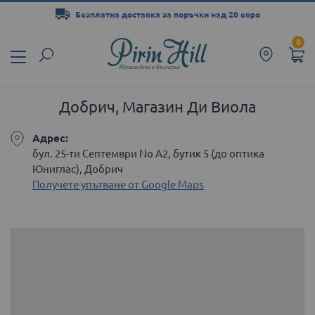
Безплатна доставка за поръчки над 20 евро
Прескачане
0
към
съдържанието
Добрич, Магазин Ди Виола
Адрес:
бул. 25-ти Септември No А2, бутик 5 (до оптика
Юниглас), Добрич
Получете упътване от Google Maps