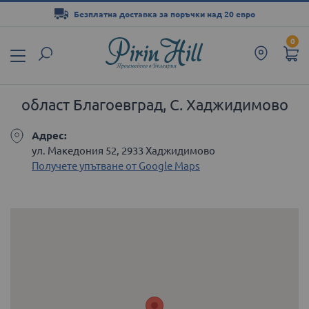
Безплатна доставка за поръчки над 20 евро
Прескачане
0
към
съдържанието
област Благоевград, С. Хаджидимово
Адрес:
ул. Македония 52, 2933 Хаджидимово
Получете упътване от Google Maps