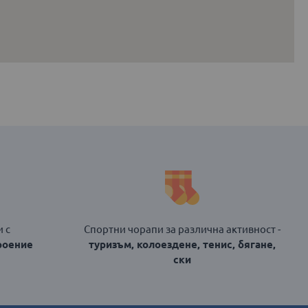
 с
Спортни чорапи за различна активност -
роение
туризъм, колоездене, тенис, бягане,
ски