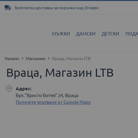
Прескачане
Безплатна доставка за поръчки над 20 евро
към
съдържанието
МЪЖКИ
ДАМСКИ
ДЕТСКИ
ПОД
Начало
Магазини
Враца, Магазин LTB
Враца, Магазин LTB
Адрес:
Бул."Христо Ботев" 24, Враца
Получете упътване от Google Maps