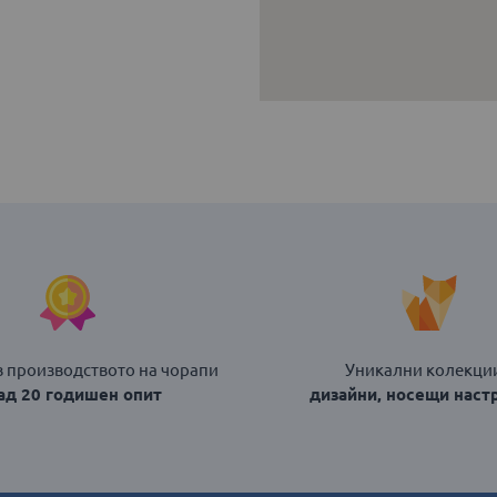
в производството на чорапи
Уникални колекции
над 20 годишен опит
дизайни, носещи наст