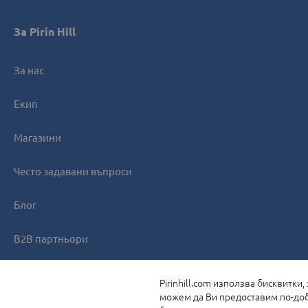
За Pirin Hill
За нас
Екип
Магазини
Често задавани въпроси
Блог
B2B партньори
Контакти
Pirinhill.com използва бисквитки
можем да Ви предоставим по-доб