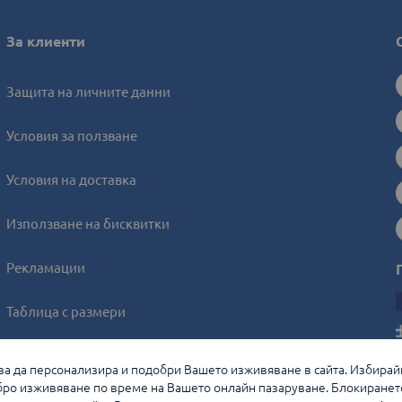
За клиенти
Защита на личните данни
Условия за ползване
Условия на доставка
Използване на бисквитки
Рекламации
Таблица с размери
Онлайн решаване на спорове
, за да персонализира и подобри Вашето изживяване в сайта. Избирай
ро изживяване по време на Вашето онлайн пазаруване. Блокиранет
Управление на бисквитките