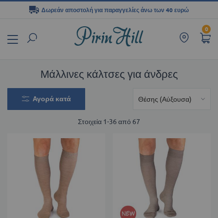
Δωρεάν αποστολή για παραγγελίες άνω των 40 ευρώ
Μετάβαση
0
στο
περιεχόμενο
Μάλλινες κάλτσες για άνδρες
Αγορά κατά
Στοιχεία
1
-
36
από
67