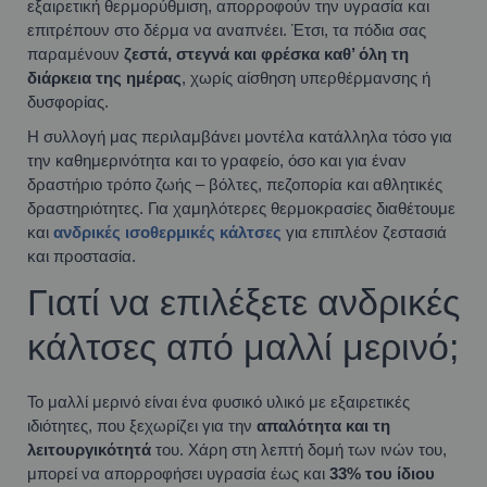
εξαιρετική θερμορύθμιση, απορροφούν την υγρασία και
επιτρέπουν στο δέρμα να αναπνέει. Έτσι, τα πόδια σας
παραμένουν
ζεστά, στεγνά και φρέσκα καθ’ όλη τη
διάρκεια της ημέρας
, χωρίς αίσθηση υπερθέρμανσης ή
δυσφορίας.
Η συλλογή μας περιλαμβάνει μοντέλα κατάλληλα τόσο για
την καθημερινότητα και το γραφείο, όσο και για έναν
δραστήριο τρόπο ζωής – βόλτες, πεζοπορία και αθλητικές
δραστηριότητες. Για χαμηλότερες θερμοκρασίες διαθέτουμε
και
ανδρικές ισοθερμικές κάλτσες
για επιπλέον ζεστασιά
και προστασία.
Γιατί να επιλέξετε ανδρικές
κάλτσες από μαλλί μερινό;
Το μαλλί μερινό είναι ένα φυσικό υλικό με εξαιρετικές
ιδιότητες, που ξεχωρίζει για την
απαλότητα και τη
λειτουργικότητά
του. Χάρη στη λεπτή δομή των ινών του,
μπορεί να απορροφήσει υγρασία έως και
33% του ίδιου