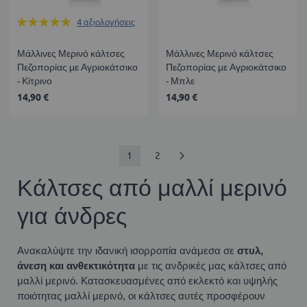
Βαθμολογία:
4
αξιολογήσεις
100%
Μάλλινες Μερινό κάλτσες
Μάλλινες Μερινό κάλτσες
Πεζοπορίας με Αγριοκάτσικο
Πεζοπορίας με Αγριοκάτσικο
- Κίτρινο
- Μπλε
14,90 €
14,90 €
Σελίδα
Διαβάζετε
Σελίδα
Σελίδα
Επόμενο
1
2
αυτή
Κάλτσες από μαλλί μερινό
τη
για άνδρες
στιγμή
τη
Ανακαλύψτε την ιδανική ισορροπία ανάμεσα σε
στυλ,
σελίδα
άνεση και ανθεκτικότητα
με τις ανδρικές μας κάλτσες από
μαλλί μερινό. Κατασκευασμένες από εκλεκτό και υψηλής
ποιότητας μαλλί μερινό, οι κάλτσες αυτές προσφέρουν