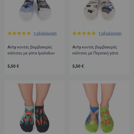
Βαθμολογία:
Βαθμολογία:
1
αξιολόγηση
1
αξιολόγηση
100%
100%
Arty κοντές βαμβακερές
Arty κοντές βαμβακερές
κάλτσες με γάτα Ιμαλαΐων
κάλτσες με Περσική γάτα
5,50 €
5,50 €