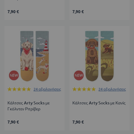
7,90 €
7,90 €
Βαθμολογία:
Βαθμολογία:
24
αξιολογήσεις
24
αξιολογήσεις
99%
99%
Κάλτσες Arty Socks με
Κάλτσες Arty Socks με Κανίς
Γκόλντεν Ριτρίβερ
7,90 €
7,90 €