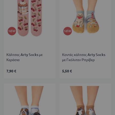
Κάλτσες Arty Socks με
Κοντές κάλτσες Arty Socks
Κεράσια
με Γκόλντεν Ριτρίβερ
7,90 €
5,50 €