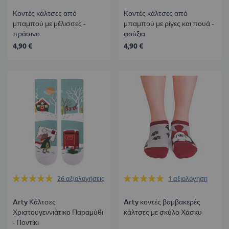
Κοντές κάλτσες από
Κοντές κάλτσες από
μπαμπού με μέλισσες -
μπαμπού με ρίγες και πουά -
πράσινο
φούξια
4,90 €
4,90 €
Βαθμολογία:
Βαθμολογία:
26
αξιολογήσεις
1
αξιολόγηση
99%
100%
Arty Κάλτσες
Arty κοντές βαμβακερές
Χριστουγεννιάτικο Παραμύθι
κάλτσες με σκύλο Χάσκυ
- Ποντίκι