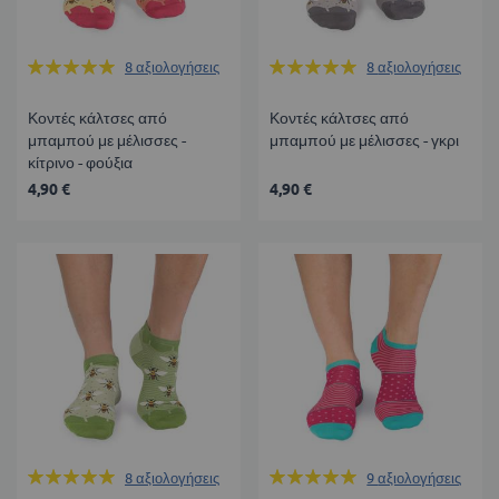
Βαθμολογία:
Βαθμολογία:
8
αξιολογήσεις
8
αξιολογήσεις
100%
100%
Κοντές κάλτσες από
Κοντές κάλτσες από
μπαμπού με μέλισσες -
μπαμπού με μέλισσες - γκρι
κίτρινο - φούξια
4,90 €
4,90 €
Βαθμολογία:
Βαθμολογία:
8
αξιολογήσεις
9
αξιολογήσεις
100%
100%