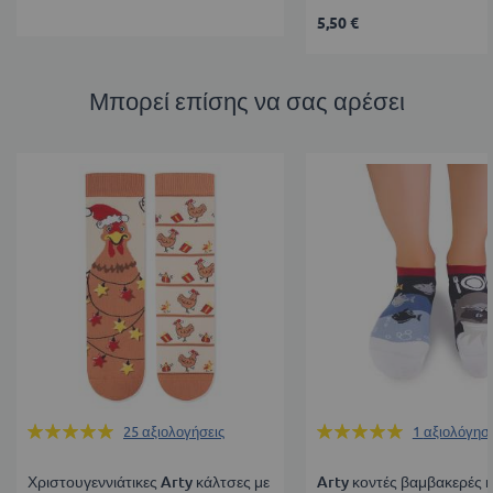
5,50 €
Μπορεί επίσης να σας αρέσει
Βαθμολογία:
Βαθμολογία:
25
αξιολογήσεις
1
αξιολόγησ
99%
100%
Χριστουγεννιάτικες Arty κάλτσες με
Arty κοντές βαμβακερές κ