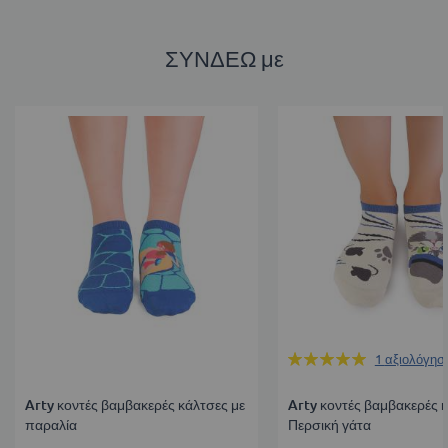
ΣΥΝΔΕΩ με
Βαθμολογία:
1
αξιολόγησ
100%
Arty κοντές βαμβακερές κάλτσες με
Arty κοντές βαμβακερές κ
παραλία
Περσική γάτα