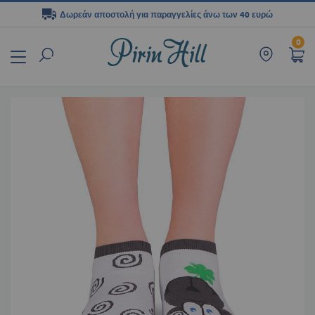
Δωρεάν αποστολή για παραγγελίες άνω των 40 ευρώ
Μετάβαση
0
στο
περιεχόμενο
Μετάβαση
στο
τέλος
της
συλλογής
εικόνων