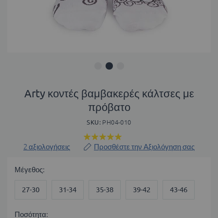
Μετάβαση
στην
Arty κοντές βαμβακερές κάλτσες με
αρχή
πρόβατο
της
συλλογής
SKU
PH04-010
εικόνων
Βαθμολογία:
100
100
% of
2
αξιολογήσεις
Προσθέστε την Αξιολόγηση σας
Μέγεθος
27-30
31-34
35-38
39-42
43-46
Ποσότητα: