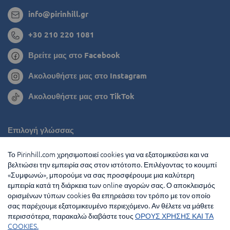
info@pirinhill.gr
+30 210 220 1081
Βρείτε μας στο Facebook
Ακολουθήστε μας στο Instagram
Ακολουθήστε μας στο TikTok
Επιλογή γλώσσας
Ρουμανία
Το Pirinhill.com χρησιμοποιεί cookies για να εξατομικεύσει και να
βελτιώσει την εμπειρία σας στον ιστότοπο. Επιλέγοντας το κουμπί
Βουλγαρία
«Συμφωνώ», μπορούμε να σας προσφέρουμε μια καλύτερη
εμπειρία κατά τη διάρκεια των online αγορών σας. Ο αποκλεισμός
Ολλανδία
ορισμένων τύπων cookies θα επηρεάσει τον τρόπο με τον οποίο
σας παρέχουμε εξατομικευμένο περιεχόμενο. Αν θέλετε να μάθετε
Γαλλία
περισσότερα, παρακαλώ διαβάστε τους
ΟΡΟΥΣ ΧΡΗΣΗΣ ΚΑΙ ΤΑ
COOKIES.