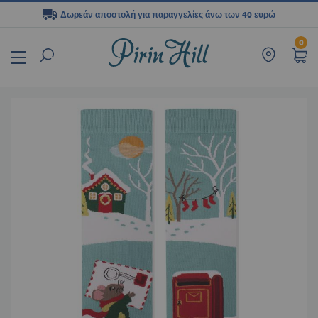
Δωρεάν αποστολή για παραγγελίες άνω των 40 ευρώ
Μετάβαση
0
στο
περιεχόμενο
Μετάβαση
στο
τέλος
της
συλλογής
εικόνων