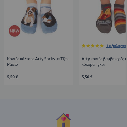
Βαθμολογία:
1
αξιολόγησ
100%
Κοντές κάλτσες Arty Socks με Τζακ
Arty κοντές βαμβακερές κ
Ράσελ
κόκορα - γκρι
5,50 €
5,50 €