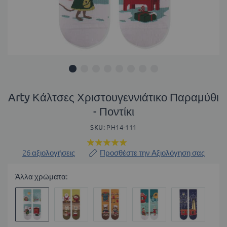
Μετάβαση
στην
Arty Κάλτσες Χριστουγεννιάτικο Παραμύθι
αρχή
- Ποντίκι
της
συλλογής
SKU
PH14-111
εικόνων
Βαθμολογία:
99
100
% of
26
αξιολογήσεις
Προσθέστε την Αξιολόγηση σας
Άλλα χρώματα: