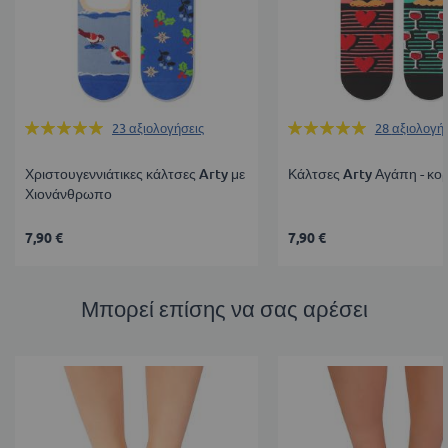
Βαθμολογία:
Βαθμολογία:
23
αξιολογήσεις
28
αξιολογή
99%
99%
Χριστουγεννιάτικες κάλτσες Arty με
Κάλτσες Arty Αγάπη - κορ
Χιονάνθρωπο
7,90 €
7,90 €
Μπορεί επίσης να σας αρέσει