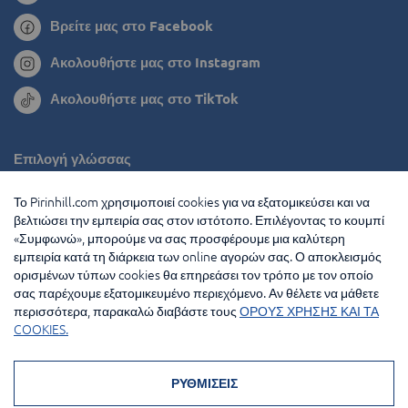
Βρείτε μας στο Facebook
Ακολουθήστε μας στο Instagram
Ακολουθήστε μας στο TikTok
Επιλογή γλώσσας
Ρουμανία
Το Pirinhill.com χρησιμοποιεί cookies για να εξατομικεύσει και να
βελτιώσει την εμπειρία σας στον ιστότοπο. Επιλέγοντας το κουμπί
Βουλγαρία
«Συμφωνώ», μπορούμε να σας προσφέρουμε μια καλύτερη
εμπειρία κατά τη διάρκεια των online αγορών σας. Ο αποκλεισμός
Ολλανδία
ορισμένων τύπων cookies θα επηρεάσει τον τρόπο με τον οποίο
σας παρέχουμε εξατομικευμένο περιεχόμενο. Αν θέλετε να μάθετε
Γαλλία
περισσότερα, παρακαλώ διαβάστε τους
ΟΡΟΥΣ ΧΡΗΣΗΣ ΚΑΙ ΤΑ
COOKIES.
© 2026 Pirin Hill Ολα τα δικαιώματα διατηρούνται
Μέθοδοι πληρωμής:
ΡΥΘΜΙΣΕΙΣ