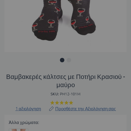
Μετάβαση
στην
Βαμβακερές κάλτσες με Ποτήρι Κρασιού -
αρχή
μαύρο
της
συλλογής
SKU
PH12-101M
εικόνων
Βαθμολογία:
100
100
% of
1
αξιολόγηση
Προσθέστε την Αξιολόγηση σας
Άλλα χρώματα: