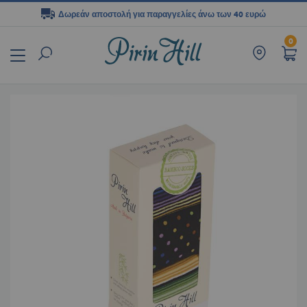
Δωρεάν αποστολή για παραγγελίες άνω των 40 ευρώ
Μετάβαση
0
στο
περιεχόμενο
Μετάβαση
στο
τέλος
της
συλλογής
εικόνων