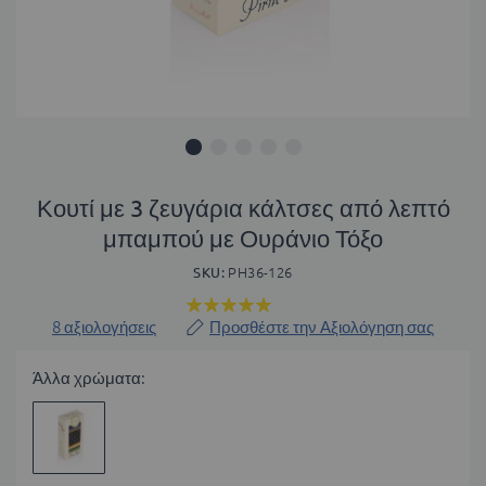
Μετάβαση
στην
Κουτί με 3 ζευγάρια κάλτσες από λεπτό
αρχή
μπαμπού με Ουράνιο Τόξο
της
συλλογής
SKU
PH36-126
εικόνων
Βαθμολογία:
100
100
% of
8
αξιολογήσεις
Προσθέστε την Αξιολόγηση σας
Άλλα χρώματα: