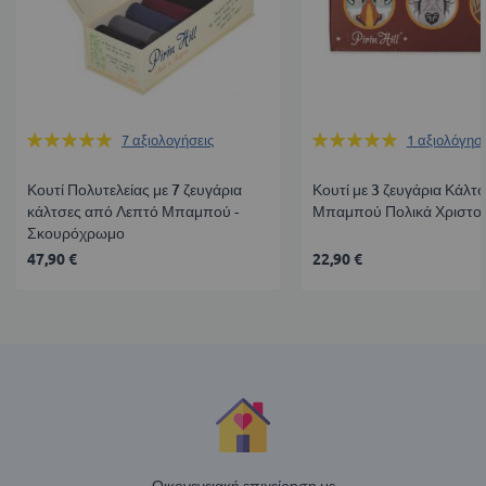
Βαθμολογία:
Βαθμολογία:
7
αξιολογήσεις
1
αξιολόγησ
100%
100%
Κουτί Πολυτελείας με 7 ζευγάρια
Κουτί με 3 ζευγάρια Κάλτ
κάλτσες από Λεπτό Μπαμπού -
Μπαμπού Πολικά Χριστο
Σκουρόχρωμο
47,90 €
22,90 €
Οικογενειακή επιχείρηση με