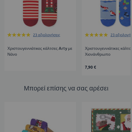
Βαθμολογία:
Βαθμολογία:
23
αξιολογήσεις
23
αξιολογή
99%
99%
Χριστουγεννιάτικες κάλτσες Arty με
Χριστουγεννιάτικες κάλτσ
Νάνο
Χιονάνθρωπο
7,90 €
Μπορεί επίσης να σας αρέσει