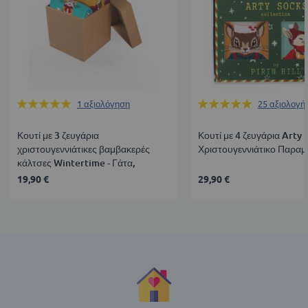
Βαθμολογία:
Βαθμολογία:
1
αξιολόγηση
25
αξιολογή
100%
99%
Κουτί με 3 ζευγάρια
Κουτί με 4 ζευγάρια Arty
χριστουγεννιάτικες βαμβακερές
Χριστουγεννιάτικο Παραμ
κάλτσες Wintertime - Γάτα,
Σκύλος, Πιγκουίνος
19,90 €
29,90 €