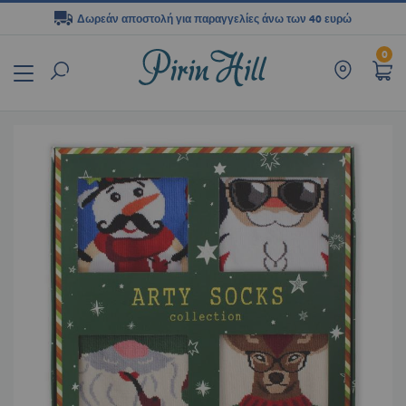
Δωρεάν αποστολή για παραγγελίες άνω των 40 ευρώ
Μετάβαση
0
στο
περιεχόμενο
Μετάβαση
στο
τέλος
της
συλλογής
εικόνων