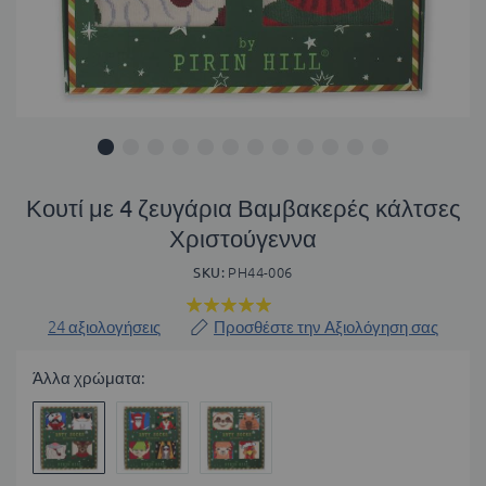
Μετάβαση
στην
Κουτί με 4 ζευγάρια Βαμβακερές κάλτσες
αρχή
Χριστούγεννα
της
συλλογής
SKU
PH44-006
εικόνων
Βαθμολογία:
99
100
% of
24
αξιολογήσεις
Προσθέστε την Αξιολόγηση σας
Άλλα χρώματα: