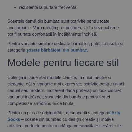
rezistență la purtare frecventă
Șosetele damă din bumbac sunt potrivite pentru toate
anotimpurile. Vara mențin prospețimea, iar în sezonul rece
pot fi purtate confortabil în încălțăminte închisă.
Pentru variante similare dedicate bărbaților, puteți consulta și
categoria
șosete bărbătești din bumbac
.
Modele pentru fiecare stil
Colecția include atât modele clasice, în culori neutre și
elegante, cât și variante mai expresive, potrivite pentru un stil
casual sau modern. Indiferent dacă preferați un look discret
sau unul îndrăzneț, șosetele din bumbac pentru femei
completează armonios orice ținută.
Pentru un plus de originalitate, descoperiți și categoria
Arty
Socks
– șosete din bumbac cu design creativ și motive
artistice, perfecte pentru a adăuga personalitate fiecărei zile.