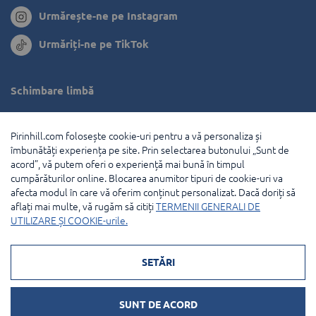
Urmărește-ne pe Instagram
Urmăriți-ne pe TikTok
Schimbare limbă
Bulgaria
Pirinhill.com folosește cookie-uri pentru a vă personaliza și
Grecia
îmbunătăți experiența pe site. Prin selectarea butonului „Sunt de
acord”, vă putem oferi o experiență mai bună în timpul
Olanda
cumpărăturilor online. Blocarea anumitor tipuri de cookie-uri va
afecta modul în care vă oferim conținut personalizat. Dacă doriți să
Franţa
aflați mai multe, vă rugăm să citiți
TERMENII GENERALI DE
UTILIZARE ȘI COOKIE-urile.
© 2026 Pirin Hill Toate drepturile rezervate.
SETĂRI
Modalități de plată:
SUNT DE ACORD