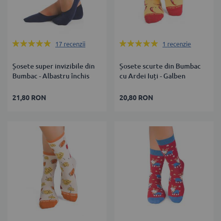
Rating:
Rating:
17
recenzii
1
recenzie
100%
100%
Șosete super invizibile din
Șosete scurte din Bumbac
Bumbac - Albastru închis
cu Ardei Iuți - Galben
21,80 RON
20,80 RON