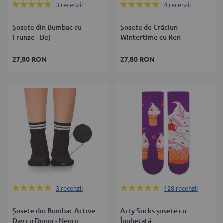
Rating:
Rating:
3
recenzii
4
recenzii
100%
100%
Șosete din Bumbac cu
Șosete de Crăciun
Frunze - Bej
Wintertime cu Ren
27,80 RON
27,80 RON
Rating:
Rating:
3
recenzii
128
recenzii
100%
100%
Șosete din Bumbac Active
Arty Socks șosete cu
Day cu Dungi - Negru
Înghețată