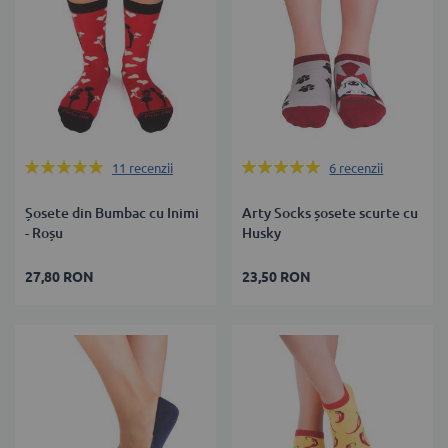
Rating:
Rating:
11
recenzii
6
recenzii
100%
100%
Șosete din Bumbac cu Inimi
Arty Socks șosete scurte cu
- Roșu
Husky
27,80 RON
23,50 RON