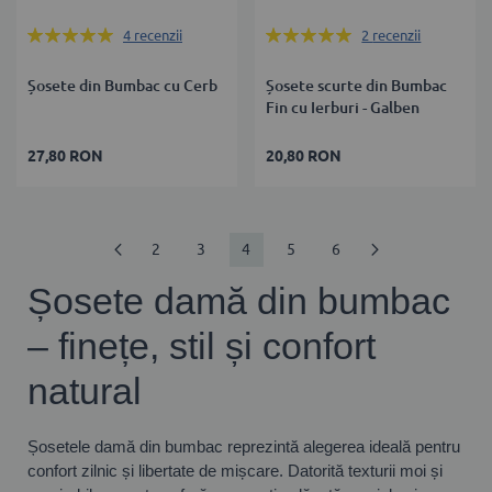
Rating:
Rating:
4
recenzii
2
recenzii
100%
100%
Șosete din Bumbac cu Cerb
Șosete scurte din Bumbac
Fin cu Ierburi - Galben
27,80 RON
20,80 RON
Pagină
Pagină
Anterior
Pagină
Pagină
în
Pagină
Pagină
Pagină
Următorul
2
3
4
5
6
acest
Șosete damă din bumbac
moment
– finețe, stil și confort
citiți
natural
pagina
Șosetele damă din bumbac reprezintă alegerea ideală pentru
confort zilnic și libertate de mișcare. Datorită texturii moi și