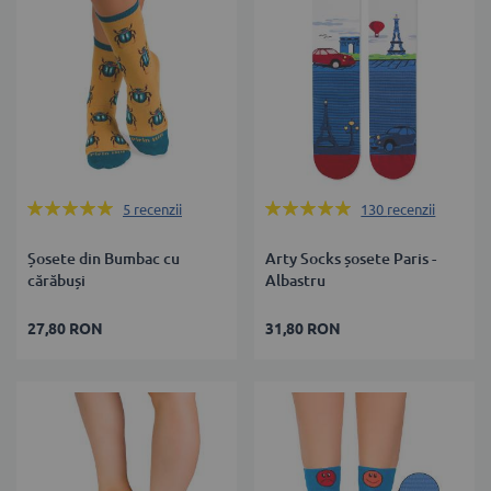
Rating:
Rating:
5
recenzii
130
recenzii
100%
99%
Șosete din Bumbac cu
Arty Socks șosete Paris -
cărăbuși
Albastru
27,80 RON
31,80 RON