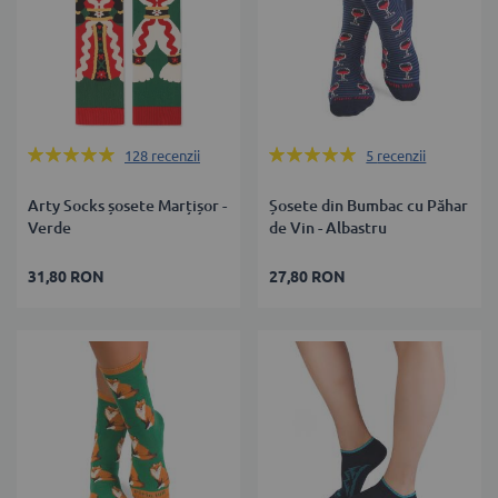
Rating:
Rating:
128
recenzii
5
recenzii
100%
100%
Arty Socks șosete Marțișor -
Șosete din Bumbac cu Păhar
Verde
de Vin - Albastru
31,80 RON
27,80 RON