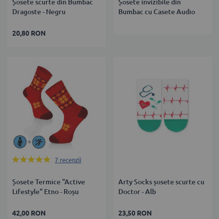
Șosete scurte din Bumbac
Șosete invizibile din
Dragoste - Negru
Bumbac cu Casete Audio
20,80 RON
Rating:
7
recenzii
100%
Șosete Termice "Active
Arty Socks șosete scurte cu
Lifestyle" Etno - Roșu
Doctor - Alb
42,00 RON
23,50 RON