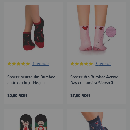
Rating:
Rating:
1
recenzie
6
recenzii
100%
100%
Șosete scurte din Bumbac
Șosete din Bumbac Active
cu Ardei Iuți - Negru
Day cu Inimă și Săgeată
20,80 RON
27,80 RON