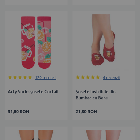
Rating:
Rating:
129
recenzii
4
recenzii
100%
100%
Arty Socks șosete Coctail
Șosete invizibile din
Bumbac cu Bere
31,80 RON
21,80 RON