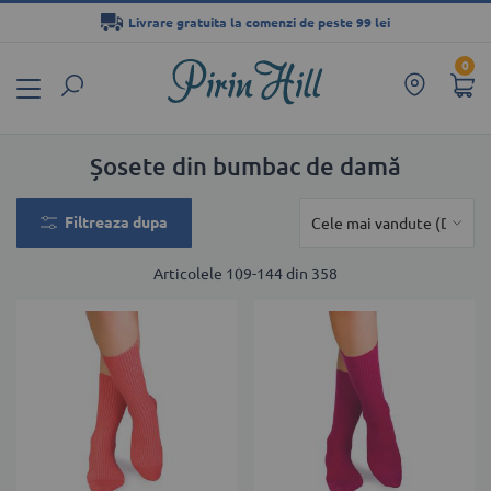
Livrare gratuita la comenzi de peste 99 lei
Mergeți
0
la
Conținut
Șosete din bumbac de damă
Filtreaza dupa
Articolele
109
-
144
din
358