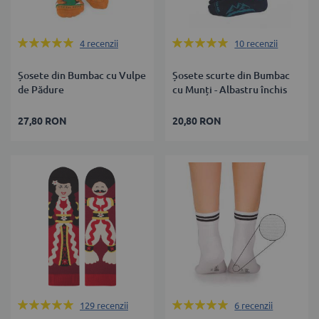
Rating:
Rating:
4
recenzii
10
recenzii
100%
98%
Șosete din Bumbac cu Vulpe
Șosete scurte din Bumbac
de Pădure
cu Munți - Albastru închis
27,80 RON
20,80 RON
Rating:
Rating:
129
recenzii
6
recenzii
100%
100%