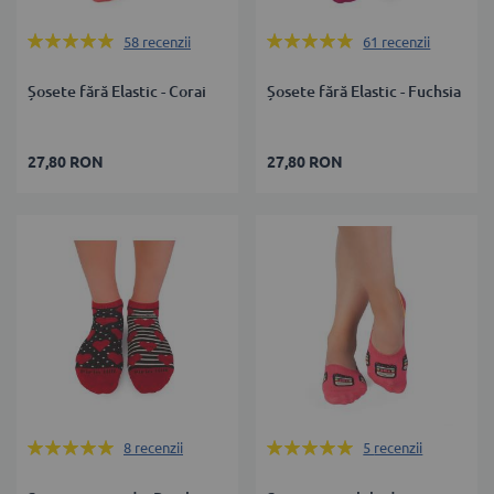
Rating:
Rating:
58
recenzii
61
recenzii
96%
95%
Șosete fără Elastic - Corai
Șosete fără Elastic - Fuchsia
27,80 RON
27,80 RON
Rating:
Rating:
8
recenzii
5
recenzii
100%
100%