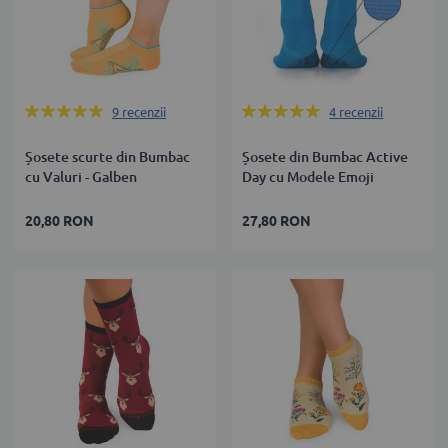
Rating:
Rating:
9
recenzii
4
recenzii
100%
100%
Șosete scurte din Bumbac
Șosete din Bumbac Active
cu Valuri - Galben
Day cu Modele Emoji
20,80 RON
27,80 RON