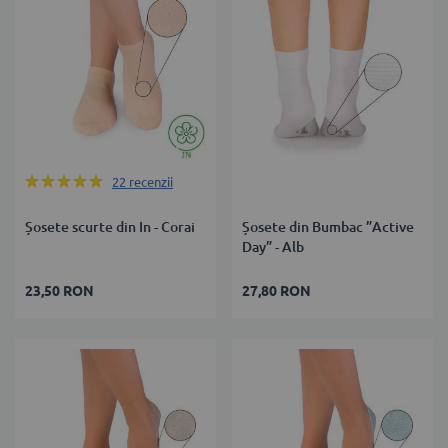
Rating:
22
recenzii
99%
Șosete scurte din In - Corai
Șosete din Bumbac ”Active
Day” - Alb
23,50 RON
27,80 RON