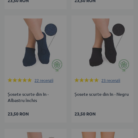
23,50 RON
23,50 RON
Rating:
Rating:
22
recenzii
23
recenzii
100%
100%
Șosete scurte din In -
Șosete scurte din In - Negru
Albastru închis
23,50 RON
23,50 RON