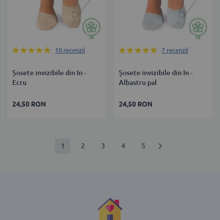
Rating:
Rating:
10
recenzii
7
recenzii
100%
100%
Șosete invizibile din In -
Șosete invizibile din In -
Ecru
Albastru pal
24,50 RON
24,50 RON
Pagină
în
Pagină
Pagină
Pagină
Pagină
Pagină
Următorul
1
2
3
4
5
acest
moment
citiți
pagina