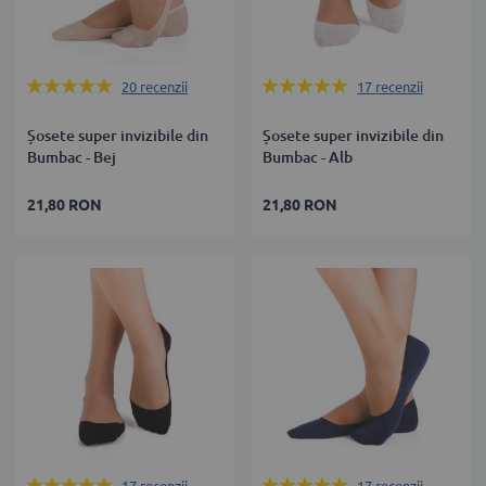
Rating:
Rating:
20
recenzii
17
recenzii
100%
100%
Șosete super invizibile din
Șosete super invizibile din
Bumbac - Bej
Bumbac - Alb
21,80 RON
21,80 RON
Rating:
Rating: