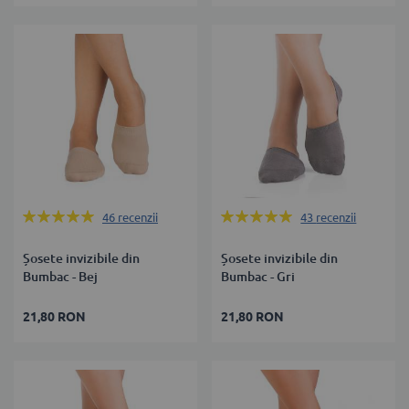
Rating:
Rating:
46
recenzii
43
recenzii
100%
100%
Șosete invizibile din
Șosete invizibile din
Bumbac - Bej
Bumbac - Gri
21,80 RON
21,80 RON