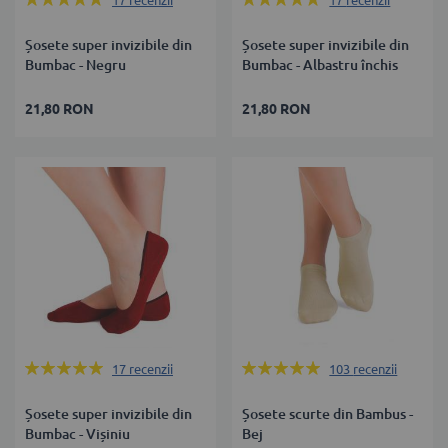
17
recenzii
17
recenzii
99%
100%
Șosete super invizibile din
Șosete super invizibile din
Bumbac - Negru
Bumbac - Albastru închis
21,80 RON
21,80 RON
Rating:
Rating:
17
recenzii
103
recenzii
100%
99%
Șosete super invizibile din
Șosete scurte din Bambus -
Bumbac - Vișiniu
Bej