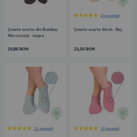
Rating:
23
recenzii
100%
Șosete scurte din Bumbac
Șosete scurte din In - Bej
Mercerizat - negru
20,80 RON
23,50 RON
Rating:
Rating:
22
recenzii
22
recenzii
100%
100%