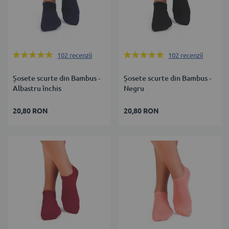
Rating:
Rating:
102
recenzii
102
recenzii
99%
99%
Șosete scurte din Bambus -
Șosete scurte din Bambus -
Albastru închis
Negru
20,80 RON
20,80 RON