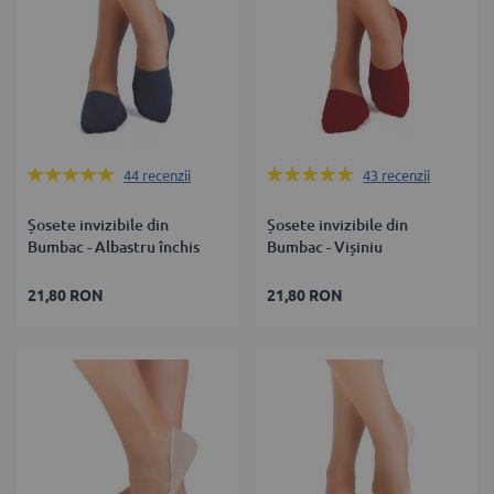
Rating:
Rating:
44
recenzii
43
recenzii
100%
100%
Șosete invizibile din
Șosete invizibile din
Bumbac - Albastru închis
Bumbac - Vișiniu
21,80 RON
21,80 RON