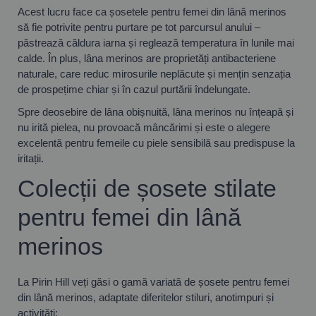
Acest lucru face ca șosetele pentru femei din lână merinos
să fie potrivite pentru purtare pe tot parcursul anului –
păstrează căldura iarna și reglează temperatura în lunile mai
calde. În plus, lâna merinos are proprietăți antibacteriene
naturale, care reduc mirosurile neplăcute și mențin senzația
de prospețime chiar și în cazul purtării îndelungate.
Spre deosebire de lâna obișnuită, lâna merinos nu înțeapă și
nu irită pielea, nu provoacă mâncărimi și este o alegere
excelentă pentru femeile cu piele sensibilă sau predispuse la
iritații.
Colecții de șosete stilate
pentru femei din lână
merinos
La Pirin Hill veți găsi o gamă variată de șosete pentru femei
din lână merinos, adaptate diferitelor stiluri, anotimpuri și
activități: