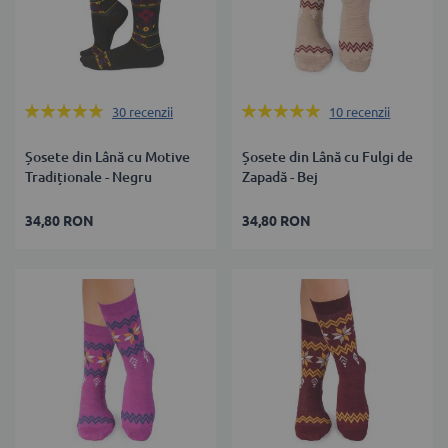
Rating:
Rating:
30
recenzii
10
recenzii
98%
98%
Șosete din Lână cu Motive
Șosete din Lână cu Fulgi de
Tradiționale - Negru
Zapadă - Bej
34,80 RON
34,80 RON