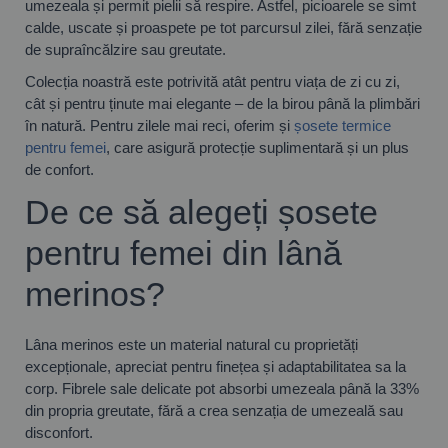
umezeala și permit pielii să respire. Astfel, picioarele se simt
calde, uscate și proaspete pe tot parcursul zilei, fără senzație
de supraîncălzire sau greutate.
Colecția noastră este potrivită atât pentru viața de zi cu zi,
cât și pentru ținute mai elegante – de la birou până la plimbări
în natură. Pentru zilele mai reci, oferim și
șosete termice
pentru femei
, care asigură protecție suplimentară și un plus
de confort.
De ce să alegeți șosete
pentru femei din lână
merinos?
Lâna merinos este un material natural cu proprietăți
excepționale, apreciat pentru finețea și adaptabilitatea sa la
corp. Fibrele sale delicate pot absorbi umezeala până la 33%
din propria greutate, fără a crea senzația de umezeală sau
disconfort.