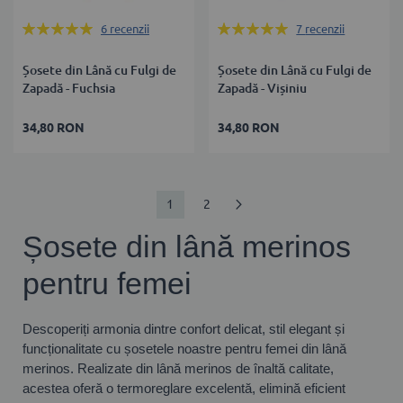
Rating:
Rating:
6
recenzii
7
recenzii
100%
100%
Șosete din Lână cu Fulgi de
Șosete din Lână cu Fulgi de
Zapadă - Fuchsia
Zapadă - Vișiniu
34,80 RON
34,80 RON
Pagină
în
Pagină
Pagină
Următorul
1
2
acest
Șosete din lână merinos
moment
pentru femei
citiți
pagina
Descoperiți armonia dintre confort delicat, stil elegant și
funcționalitate cu șosetele noastre pentru femei din lână
merinos. Realizate din lână merinos de înaltă calitate,
acestea oferă o termoreglare excelentă, elimină eficient