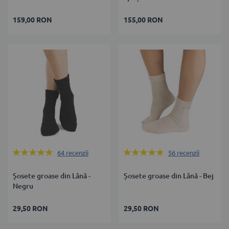
159,00 RON
155,00 RON
Rating:
Rating:
64
recenzii
56
recenzii
98%
99%
Șosete groase din Lână -
Șosete groase din Lână - Bej
Negru
29,50 RON
29,50 RON