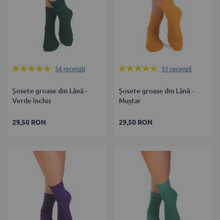
Rating:
Rating:
54
recenzii
51
recenzii
100%
100%
Șosete groase din Lână -
Șosete groase din Lână -
Verde închis
Muștar
29,50 RON
29,50 RON