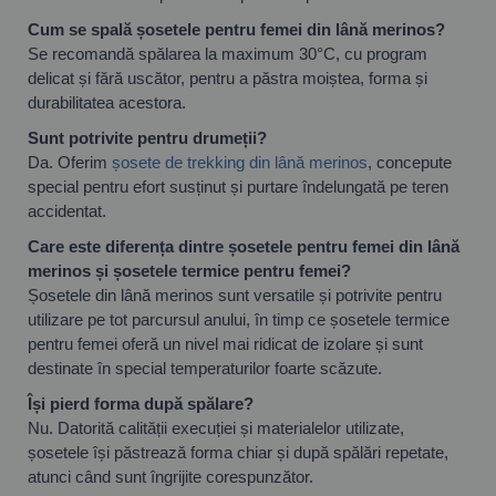
Cum se spală șosetele pentru femei din lână merinos?
Se recomandă spălarea la maximum 30°C, cu program
delicat și fără uscător, pentru a păstra moiștea, forma și
durabilitatea acestora.
Sunt potrivite pentru drumeții?
Da. Oferim
șosete de trekking din lână merinos
, concepute
special pentru efort susținut și purtare îndelungată pe teren
accidentat.
Care este diferența dintre șosetele pentru femei din lână
merinos și șosetele termice pentru femei?
Șosetele din lână merinos sunt versatile și potrivite pentru
utilizare pe tot parcursul anului, în timp ce șosetele termice
pentru femei oferă un nivel mai ridicat de izolare și sunt
destinate în special temperaturilor foarte scăzute.
Își pierd forma după spălare?
Nu. Datorită calității execuției și materialelor utilizate,
șosetele își păstrează forma chiar și după spălări repetate,
atunci când sunt îngrijite corespunzător.