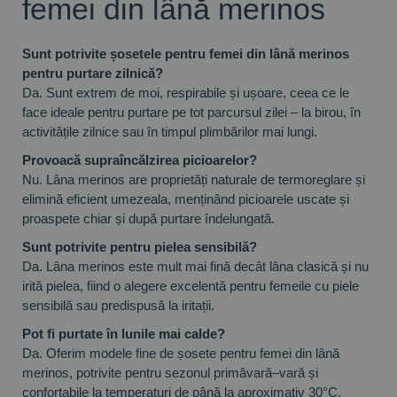
femei din lână merinos
Sunt potrivite șosetele pentru femei din lână merinos
pentru purtare zilnică?
Da. Sunt extrem de moi, respirabile și ușoare, ceea ce le
face ideale pentru purtare pe tot parcursul zilei – la birou, în
activitățile zilnice sau în timpul plimbărilor mai lungi.
Provoacă supraîncălzirea picioarelor?
Nu. Lâna merinos are proprietăți naturale de termoreglare și
elimină eficient umezeala, menținând picioarele uscate și
proaspete chiar și după purtare îndelungată.
Sunt potrivite pentru pielea sensibilă?
Da. Lâna merinos este mult mai fină decât lâna clasică și nu
irită pielea, fiind o alegere excelentă pentru femeile cu piele
sensibilă sau predispusă la iritații.
Pot fi purtate în lunile mai calde?
Da. Oferim modele fine de șosete pentru femei din lână
merinos, potrivite pentru sezonul primăvară–vară și
confortabile la temperaturi de până la aproximativ 30°C.