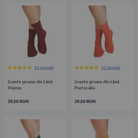
Rating:
Rating:
53
recenzii
51
recenzii
99%
100%
Șosete groase din Lână -
Șosete groase din Lână -
Vișiniu
Portocaliu
29,50 RON
29,50 RON