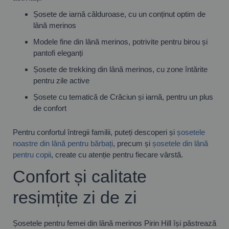
Șosete de iarnă călduroase, cu un conținut optim de
lână merinos
Modele fine din lână merinos, potrivite pentru birou și
pantofi eleganți
Șosete de trekking din lână merinos, cu zone întărite
pentru zile active
Șosete cu tematică de Crăciun și iarnă, pentru un plus
de confort
Pentru confortul întregii familii, puteți descoperi și
șosetele
noastre din lână pentru bărbați
, precum și
șosetele din lână
pentru copii
, create cu atenție pentru fiecare vârstă.
Confort și calitate
resimțite zi de zi
Șosetele pentru femei din lână merinos Pirin Hill își păstrează