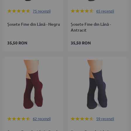
Rating:
Rating:
75
recenzii
65
recenzii
92%
90%
Șosete Fine din Lână - Negru
Șosete Fine din Lână -
Antracit
35,50 RON
35,50 RON
Rating:
Rating:
62
recenzii
59
recenzii
90%
89%