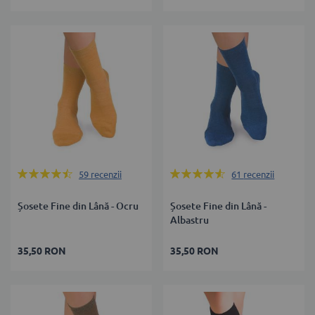
Rating:
Rating:
59
recenzii
61
recenzii
89%
89%
Șosete Fine din Lână - Ocru
Șosete Fine din Lână -
Albastru
35,50 RON
35,50 RON