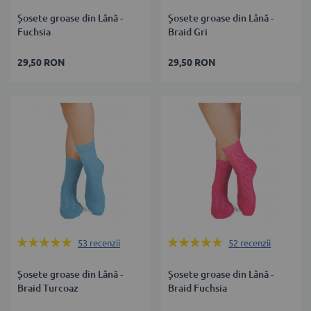
Șosete groase din Lână -
Șosete groase din Lână -
Fuchsia
Braid Gri
29,50 RON
29,50 RON
Rating:
Rating:
53
recenzii
52
recenzii
100%
99%
Șosete groase din Lână -
Șosete groase din Lână -
Braid Turcoaz
Braid Fuchsia