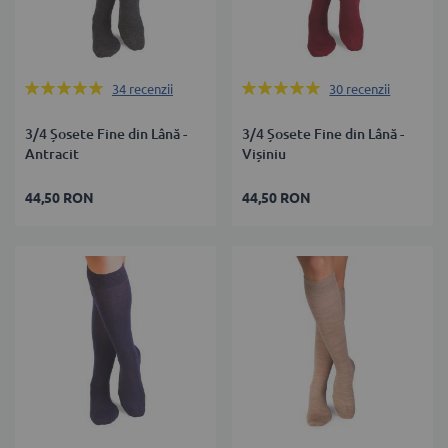
Rating:
Rating:
34
recenzii
30
recenzii
100%
99%
3/4 Șosete Fine din Lână -
3/4 Șosete Fine din Lână -
Antracit
Vișiniu
44,50 RON
44,50 RON