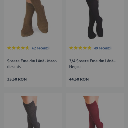
Rating:
Rating:
62
recenzii
49
recenzii
90%
98%
Șosete Fine din Lână - Maro
3/4 Șosete Fine din Lână -
deschis
Negru
35,50 RON
44,50 RON