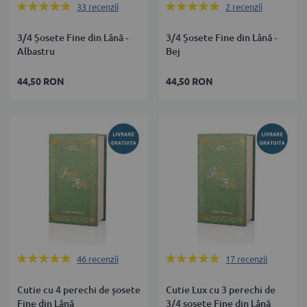
Rating:
Rating:
33
recenzii
2
recenzii
99%
100%
3/4 Șosete Fine din Lână -
3/4 Șosete Fine din Lână -
Albastru
Bej
44,50 RON
44,50 RON
Rating:
Rating:
46
recenzii
17
recenzii
100%
100%
Cutie cu 4 perechi de șosete
Cutie Lux cu 3 perechi de
Fine din Lână
3/4 șosete Fine din Lână