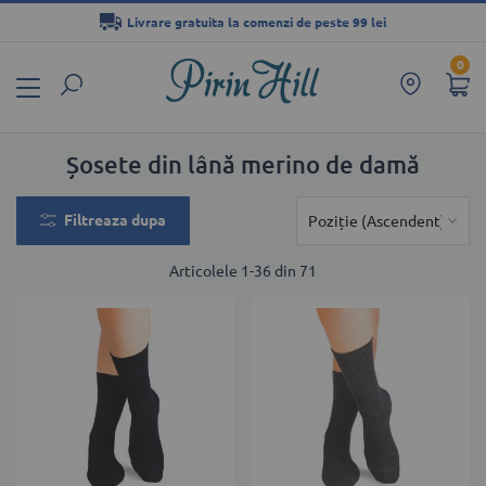
Livrare gratuita la comenzi de peste 99 lei
Mergeți
0
la
Conținut
Șosete din lână merino de damă
Filtreaza dupa
Articolele
1
-
36
din
71