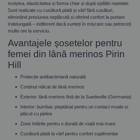
moiștea, elasticitatea și forma chiar și după spălări repetate.
Sunt realizate cu cusătură plată și vârf fără cusături,
eliminând presiunea neplăcută și oferind confort la purtare
îndelungată – indiferent dacă sunteți în mișcare sau petreceți
multe ore la serviciu.
Avantajele șosetelor pentru
femei din lână merinos Pirin
Hill
Protecție antibacteriană naturală
Conținut ridicat de lână merinos
Exterior: lână merinos fină de la Suedwolle (Germania)
Interior: bumbac pieptănat pentru un contact moale și
plăcut cu pielea
Zone întărite pentru o durată de viață mai mare
Cusătură plată la vârf pentru confort suplimentar