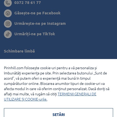
0372 78 61 77
Găsește-ne pe Facebook
Urmărește-ne pe Instagram
Urmăriți-ne pe TikTok
Schimbare limbă
Bulgaria
Pirinhill.com folosește cookie-uri pentru a vă personaliza și
Grecia
îmbunătăți experiența pe site. Prin selectarea butonului „Sunt de
acord”, vă putem oferi o experiență mai bună în timpul
Olanda
cumpărăturilor online. Blocarea anumitor tipuri de cookie-uri va
afecta modul în care vă oferim conținut personalizat. Dacă doriți să
Franţa
aflați mai multe, vă rugăm să citiți
TERMENII GENERALI DE
UTILIZARE ȘI COOKIE-urile.
© 2026 Pirin Hill Toate drepturile rezervate.
SETĂRI
Modalități de plată: