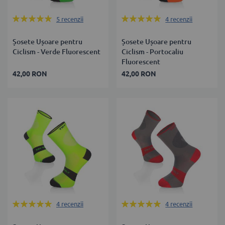
Rating:
Rating:
5
recenzii
4
recenzii
100%
100%
Șosete Ușoare pentru
Șosete Ușoare pentru
Ciclism - Verde Fluorescent
Ciclism - Portocaliu
Fluorescent
42,00 RON
42,00 RON
Rating:
Rating:
4
recenzii
4
recenzii
100%
100%