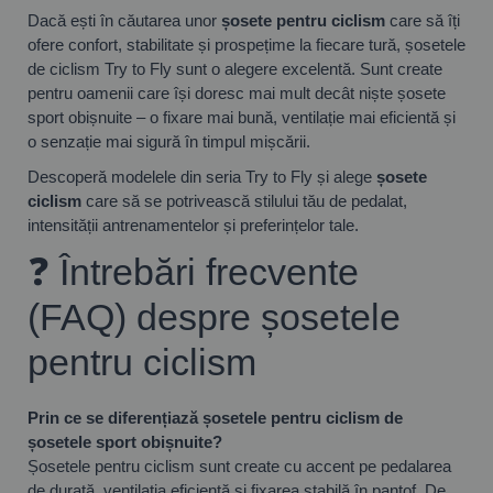
Dacă ești în căutarea unor
șosete pentru ciclism
care să îți
ofere confort, stabilitate și prospețime la fiecare tură, șosetele
de ciclism Try to Fly sunt o alegere excelentă. Sunt create
pentru oamenii care își doresc mai mult decât niște șosete
sport obișnuite – o fixare mai bună, ventilație mai eficientă și
o senzație mai sigură în timpul mișcării.
Descoperă modelele din seria Try to Fly și alege
șosete
ciclism
care să se potrivească stilului tău de pedalat,
intensității antrenamentelor și preferințelor tale.
❓ Întrebări frecvente
(FAQ) despre șosetele
pentru ciclism
Prin ce se diferențiază șosetele pentru ciclism de
șosetele sport obișnuite?
Șosetele pentru ciclism sunt create cu accent pe pedalarea
de durată, ventilația eficientă și fixarea stabilă în pantof. De