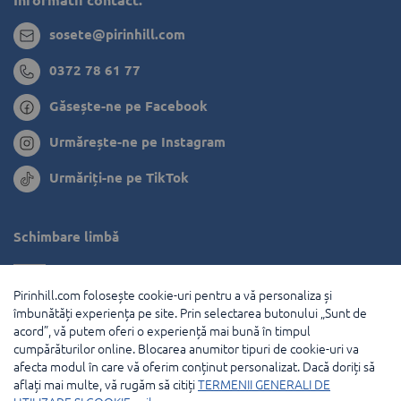
Informatii contact:
sosete@pirinhill.com
0372 78 61 77
Găsește-ne pe Facebook
Urmărește-ne pe Instagram
Urmăriți-ne pe TikTok
Schimbare limbă
Bulgaria
Pirinhill.com folosește cookie-uri pentru a vă personaliza și
Grecia
îmbunătăți experiența pe site. Prin selectarea butonului „Sunt de
acord”, vă putem oferi o experiență mai bună în timpul
Olanda
cumpărăturilor online. Blocarea anumitor tipuri de cookie-uri va
afecta modul în care vă oferim conținut personalizat. Dacă doriți să
Franţa
aflați mai multe, vă rugăm să citiți
TERMENII GENERALI DE