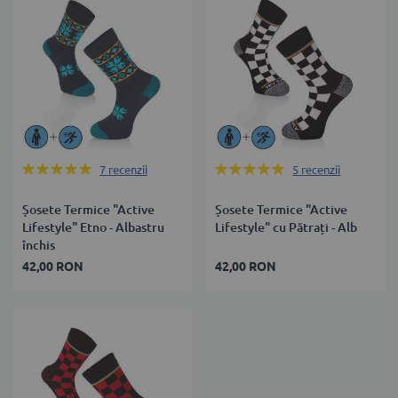
Rating:
Rating:
7
recenzii
5
recenzii
100%
100%
Șosete Termice "Active
Șosete Termice "Active
Lifestyle" Etno - Albastru
Lifestyle" cu Pătrați - Alb
închis
42,00 RON
42,00 RON