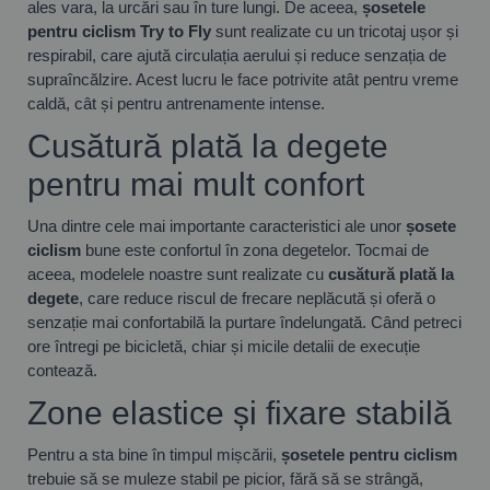
ales vara, la urcări sau în ture lungi. De aceea,
șosetele
pentru ciclism Try to Fly
sunt realizate cu un tricotaj ușor și
respirabil, care ajută circulația aerului și reduce senzația de
supraîncălzire. Acest lucru le face potrivite atât pentru vreme
caldă, cât și pentru antrenamente intense.
Cusătură plată la degete
pentru mai mult confort
Una dintre cele mai importante caracteristici ale unor
șosete
ciclism
bune este confortul în zona degetelor. Tocmai de
aceea, modelele noastre sunt realizate cu
cusătură plată la
degete
, care reduce riscul de frecare neplăcută și oferă o
senzație mai confortabilă la purtare îndelungată. Când petreci
ore întregi pe bicicletă, chiar și micile detalii de execuție
contează.
Zone elastice și fixare stabilă
Pentru a sta bine în timpul mișcării,
șosetele pentru ciclism
trebuie să se muleze stabil pe picior, fără să se strângă,