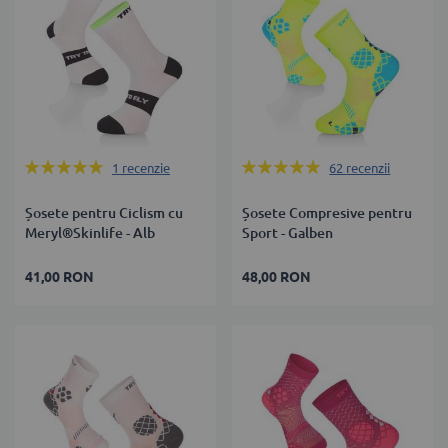
Rating:
Rating:
1
recenzie
62
recenzii
100%
99%
Șosete pentru Ciclism cu
Șosete Compresive pentru
Meryl®Skinlife - Alb
Sport - Galben
41,00 RON
48,00 RON