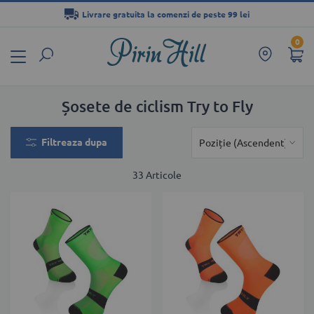
Livrare gratuita la comenzi de peste 99 lei
Mergeți
0
la
Conținut
Șosete de ciclism Try to Fly
Filtreaza dupa
33
Articole