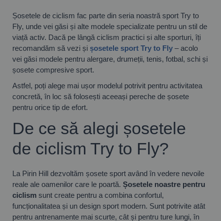
Șosetele de ciclism fac parte din seria noastră sport Try to
Fly, unde vei găsi și alte modele specializate pentru un stil de
viață activ. Dacă pe lângă ciclism practici și alte sporturi, îți
recomandăm să vezi și
șosetele sport Try to Fly
– acolo
vei găsi modele pentru alergare, drumeții, tenis, fotbal, schi și
șosete compresive sport.
Astfel, poți alege mai ușor modelul potrivit pentru activitatea
concretă, în loc să folosești aceeași pereche de șosete
pentru orice tip de efort.
De ce să alegi șosetele
de ciclism Try to Fly?
La Pirin Hill dezvoltăm șosete sport având în vedere nevoile
reale ale oamenilor care le poartă.
Șosetele noastre pentru
ciclism
sunt create pentru a combina confortul,
funcționalitatea și un design sport modern. Sunt potrivite atât
pentru antrenamente mai scurte, cât și pentru ture lungi, în