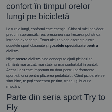
confort în timpul orelor
lungi pe bicicletă
La turele lungi, confortul este esențial. Chiar și mici neplăceri
precum supraîncălzirea, presiunea sau frecarea pot strica
întreaga experiență. Exact aici se vede diferența dintre
șosetele sport obișnuite și
șosetele specializate pentru
ciclism
.
Niște
șosete ciclism
bine concepute ajută piciorul să
rămână mai uscat, mai stabil și mai confortabil în pantof.
Acest lucru este important nu doar pentru performanța
sportivă, ci și pentru plăcerea pedalatului. Când picioarele se
simt bine, te poți concentra pe ritm, traseu și bucuria
mișcării.
Parte din seria sport Try to
Fly