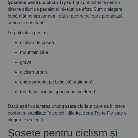
Șosetele pentru ciclism Try to Fly
sunt potrivite pentru
diferite stiluri de pedalat și niveluri de efort. Sunt o alegere
bună atât pentru amatori, cât și pentru cei care pedalează
serios și constant.
Le poți folosi pentru:
ciclism de șosea
mountain bike
gravel
ciclism urban
antrenamente pe bicicletă staționară
ture lungi și ieșiri sportive în weekend
Dacă ești în căutarea unor
șosete ciclism
care să îți ofere
confort și stabilitate în condiții diferite, seria Try to Fly este o
alegere excelentă.
Șosete pentru ciclism și