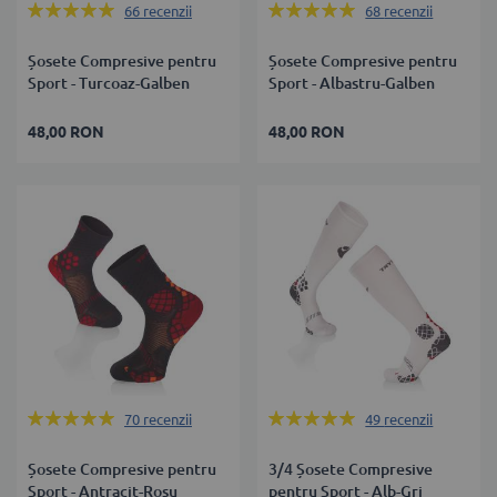
Rating:
Rating:
66
recenzii
68
recenzii
99%
98%
Șosete Compresive pentru
Șosete Compresive pentru
Sport - Turcoaz-Galben
Sport - Albastru-Galben
48,00 RON
48,00 RON
Rating:
Rating:
70
recenzii
49
recenzii
99%
99%
Șosete Compresive pentru
3/4 Șosete Compresive
Sport - Antracit-Roșu
pentru Sport - Alb-Gri