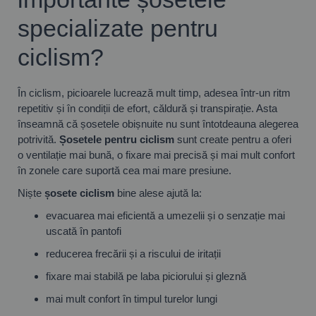
specializate pentru
ciclism?
În ciclism, picioarele lucrează mult timp, adesea într-un ritm
repetitiv și în condiții de efort, căldură și transpirație. Asta
înseamnă că șosetele obișnuite nu sunt întotdeauna alegerea
potrivită.
Șosetele pentru ciclism
sunt create pentru a oferi
o ventilație mai bună, o fixare mai precisă și mai mult confort
în zonele care suportă cea mai mare presiune.
Niște
șosete ciclism
bine alese ajută la:
evacuarea mai eficientă a umezelii și o senzație mai
uscată în pantofi
reducerea frecării și a riscului de iritații
fixare mai stabilă pe laba piciorului și gleznă
mai mult confort în timpul turelor lungi