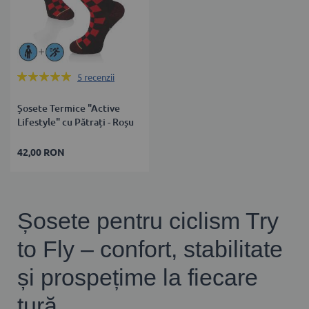
Rating:
5
recenzii
100%
Șosete Termice "Active
Lifestyle" cu Pătrați - Roșu
42,00 RON
Șosete pentru ciclism Try
to Fly – confort, stabilitate
și prospețime la fiecare
tură