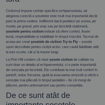
Ciclismul impune cerințe specifice echipamentului, iar
alegerea corectă a șosetelor este mult mai importantă decât
pare la prima vedere. Indiferent dacă pedalezi pe șosea, pe
munte, pe gravel, prin oraș sau pe bicicletă staționară,
șosetele pentru ciclism
trebuie să ofere confort, fixare
bună, respirabilitate și stabilitate în timpul mișcării. Tocmai de
aceea am creat
șosetele de ciclism Try to Fly
– șosete
sport dezvoltate pentru cicliști activi, care caută fiabilitate atât
la ture scurte, cât și la trasee lungi.
La Pirin Hill credem că niște
șosete ciclism
de calitate nu
sunt doar un detaliu al echipamentului, ci o parte importantă
din senzația pe bicicletă. Ele contribuie la mai mult confort în
pantofi, reduc frecarea, ajută la evacuarea umezelii și oferă o
senzație mai plăcută în timpul pedalării – fie că mergi de
plăcere, pentru antrenament sau pentru competiție.
De ce sunt atât de
importante șosetele