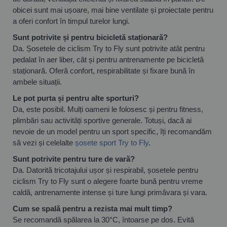
obicei sunt mai ușoare, mai bine ventilate și proiectate pentru
a oferi confort în timpul turelor lungi.
Sunt potrivite și pentru bicicletă staționară?
Da. Șosetele de ciclism Try to Fly sunt potrivite atât pentru
pedalat în aer liber, cât și pentru antrenamente pe bicicletă
staționară. Oferă confort, respirabilitate și fixare bună în
ambele situații.
Le pot purta și pentru alte sporturi?
Da, este posibil. Mulți oameni le folosesc și pentru fitness,
plimbări sau activități sportive generale. Totuși, dacă ai
nevoie de un model pentru un sport specific, îți recomandăm
să vezi și celelalte
șosete sport Try to Fly
.
Sunt potrivite pentru ture de vară?
Da. Datorită tricotajului ușor și respirabil, șosetele pentru
ciclism Try to Fly sunt o alegere foarte bună pentru vreme
caldă, antrenamente intense și ture lungi primăvara și vara.
Cum se spală pentru a rezista mai mult timp?
Se recomandă spălarea la 30°C, întoarse pe dos. Evită