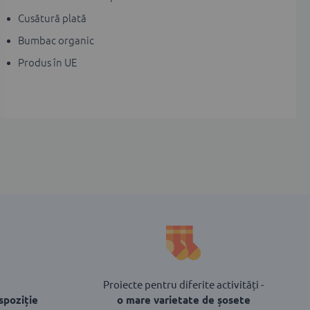
Cusătură plată
Bumbac organic
Produs în UE
Proiecte pentru diferite activități -
spoziție
o mare varietate de șosete