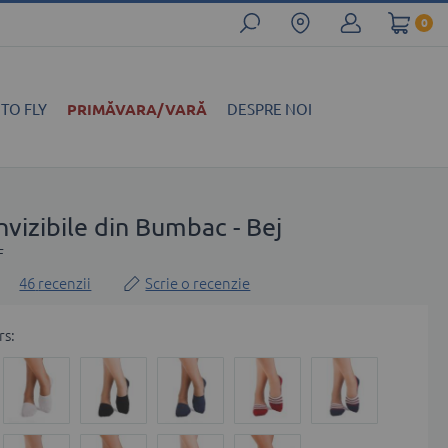
0
 TO FLY
PRIMĂVARA/VARĂ
DESPRE NOI
nvizibile din Bumbac - Bej
F
46
recenzii
Scrie o recenzie
rs: