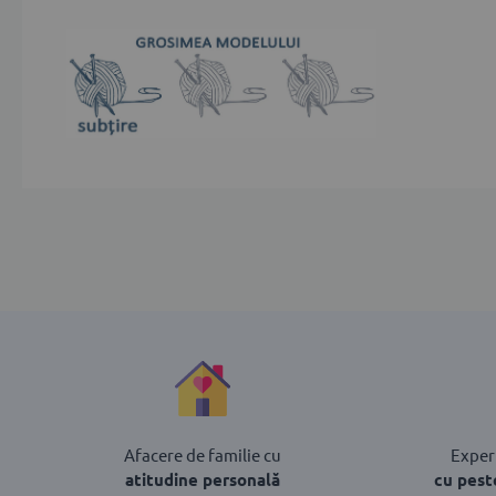
Afacere de familie cu
Experț
atitudine personală
cu pest