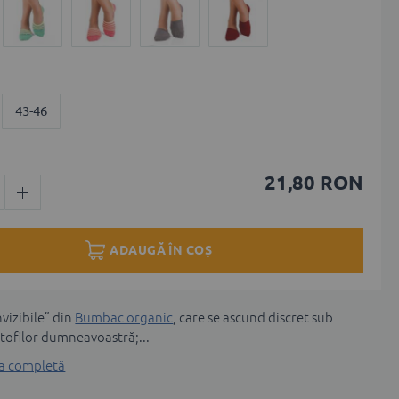
43-46
21,80 RON
ADAUGĂ ÎN COȘ
nvizibile” din
Bumbac organic
, care se ascund discret sub
ofilor dumneavoastră;...
ea completă