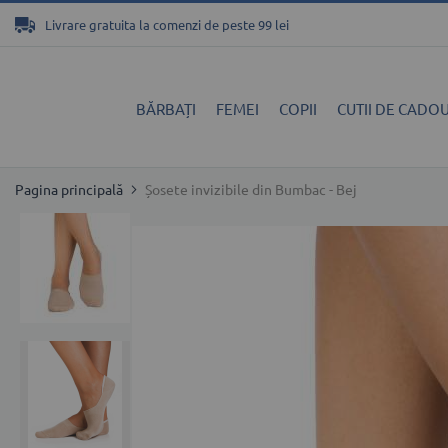
Mergeți
Livrare gratuita la comenzi de peste 99 lei
la
Conținut
BĂRBAȚI
FEMEI
COPII
CUTII DE CADOU
Pagina principală
Șosete invizibile din Bumbac - Bej
Skip
to
the
end
of
the
images
gallery