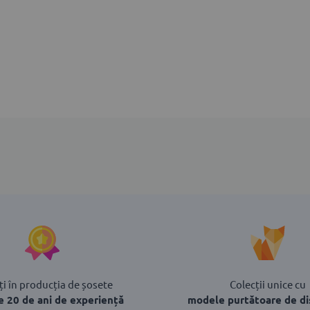
i în producția de șosete
Colecții unice cu
e 20 de ani de experiență
modele purtătoare de di