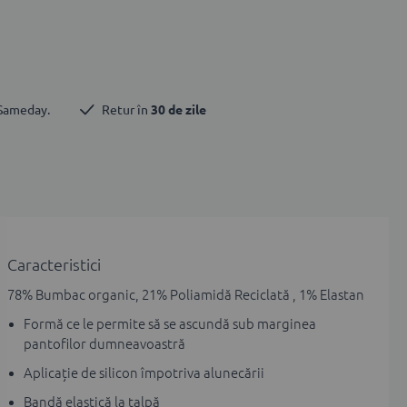
 Sameday.
Retur în 
30 de zile
Caracteristici
78% Bumbac organic, 21% Poliamidă Reciclată , 1% Elastan
Formă ce le permite să se ascundă sub marginea
pantofilor dumneavoastră
Aplicație de silicon împotriva alunecării
Bandă elastică la talpă