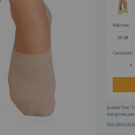
Мărime
35-38
Cantitate:
Şosete fine,”i
marginea pant
Vezi descrier