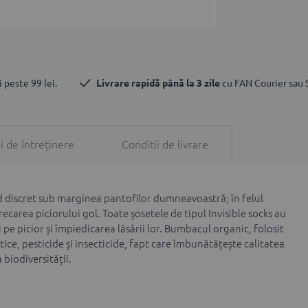
 peste 99 lei.
Livrare rapidă până la 3 zile
 cu FAN Courier sau
i de întreținere
Conditii de livrare
nd discret sub marginea pantofilor dumneavoastră; în felul
recarea piciorului gol. Toate șosetele de tipul Invisible socks au
pe picior și împiedicarea lăsării lor. Bumbacul organic, folosit
tice, pesticide și insecticide, fapt care îmbunătățește calitatea
 biodiversității.