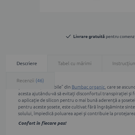
Skip
to
the
Livrare gratuită
 pentru comenzi
beginning
of
the
images
gallery
Descriere
Tabel cu mărimi
Instrucțiun
Recenzii
46
Şosete fine,”invizibile” din
Bumbac organic
, care se ascu
acesta ajutându-vă să evitați disconfortul transpirației și f
o aplicație de silicon pentru o mai bună aderență a șosetei 
pentru aceste șosete, este cultivat fără îngrășăminte sinte
solului, împiedică poluarea apei și contribuie la protejarea
Confort în fiecare pas!