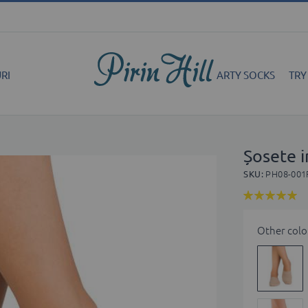
RI
ARTY SOCKS
TRY
Șosete i
SKU
PH08-001
Rating:
100
100
% of
Other colo