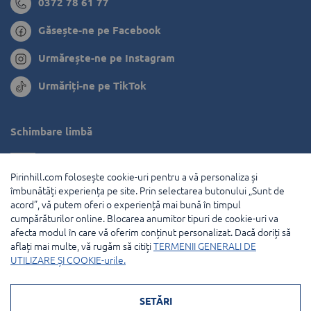
0372 78 61 77
Găsește-ne pe Facebook
Urmărește-ne pe Instagram
Urmăriți-ne pe TikTok
Schimbare limbă
Bulgaria
Pirinhill.com folosește cookie-uri pentru a vă personaliza și
Grecia
îmbunătăți experiența pe site. Prin selectarea butonului „Sunt de
acord”, vă putem oferi o experiență mai bună în timpul
Olanda
cumpărăturilor online. Blocarea anumitor tipuri de cookie-uri va
afecta modul în care vă oferim conținut personalizat. Dacă doriți să
Franţa
aflați mai multe, vă rugăm să citiți
TERMENII GENERALI DE
UTILIZARE ȘI COOKIE-urile.
© 2026 Pirin Hill Toate drepturile rezervate.
SETĂRI
Modalități de plată: