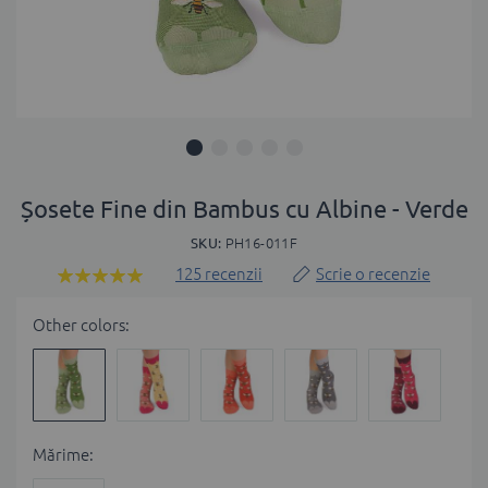
Skip
to
Șosete Fine din Bambus cu Albine - Verde
the
SKU
PH16-011F
beginning
of
125
recenzii
Scrie o recenzie
Rating:
the
97
100
% of
images
Other colors:
gallery
Мărime