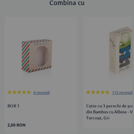
Combina cu
Rating:
Rating:
6
recenzii
115
recenzii
100%
97%
BOX 1
Cutie cu 3 perechi de șos
din Bambus cu Albine - V
Turcoaz, Gri
2,00 RON