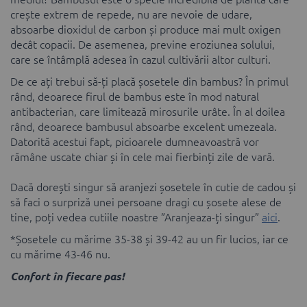
crește extrem de repede, nu are nevoie de udare,
absoarbe dioxidul de carbon și produce mai mult oxigen
decât copacii. De asemenea, previne eroziunea solului,
care se întâmplă adesea în cazul cultivării altor culturi.
De ce ați trebui să-ți placă șosetele din bambus? În primul
rând, deoarece firul de bambus este în mod natural
antibacterian, care limitează mirosurile urâte. În al doilea
rând, deoarece bambusul absoarbe excelent umezeala.
Datorită acestui fapt, picioarele dumneavoastră vor
rămâne uscate chiar și în cele mai fierbinți zile de vară.
Dacă dorești singur să aranjezi șosetele în cutie de cadou și
să faci o surpriză unei persoane dragi cu șosete alese de
tine, poți vedea cutiile noastre ”Aranjeaza-ți singur”
aici
.
*Șosetele cu mărime 35-38 și 39-42 au un fir lucios, iar ce
cu mărime 43-46 nu.
Confort în fiecare pas!