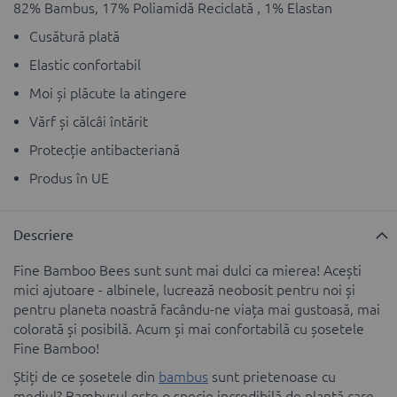
82% Bambus, 17% Poliamidă Reciclată , 1% Elastan
Cusătură plată
Elastic confortabil
Moi și plăcute la atingere
Vărf și călcâi întărit
Protecție antibacteriană
Produs în UE
Descriere
Fine Bamboo Bees sunt sunt mai dulci ca mierea! Acești
mici ajutoare - albinele, lucrează neobosit pentru noi și
pentru planeta noastră facându-ne viața mai gustoasă, mai
colorată și posibilă. Acum și mai confortabilă cu șosetele
Fine Bamboo!
Știți de ce șosetele din
bambus
sunt prietenoase cu
mediul? Bambusul este o specie incredibilă de plantă care