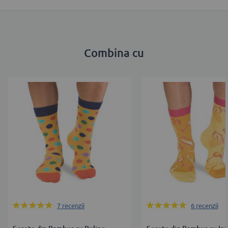
Combina cu
Rating:
Rating:
7
recenzii
6
recenzii
100%
97%