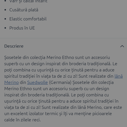
Vărf și călcâi întărit
Cusătură plată
Еlastic comfortabil
Produs în UE
Descriere
Șosetele din colecția Merino Ethno sunt un accesoriu
superb cu un design inspirat din broderia tradițională. Le
poți combina cu ușurință cu orice ținută pentru a aduce
spiritul tradiției în viața ta de zi cu zi! Sunt realizate din
lână
Merino
din
Suedwolle
(Germania) Șosetele din colecția
Merino Ethno sunt un accesoriu superb cu un design
inspirat din broderia tradițională. Le poți combina cu
ușurință cu orice ținută pentru a aduce spiritul tradiției în
viața ta de zi cu zi! Sunt realizate din lână Merino, care este
un excelent izolator termic și îți va menține picioarele
calde în zilele reci.