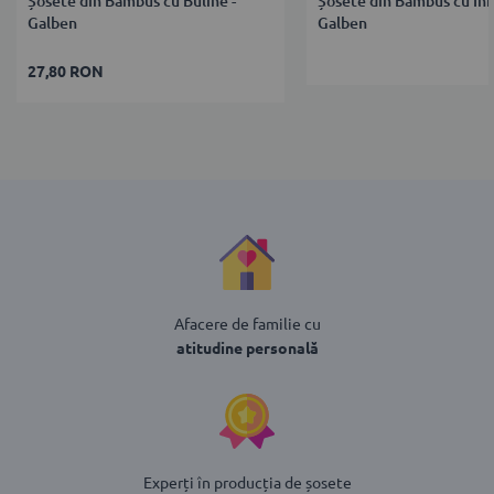
Șosete din Bambus cu Buline -
Șosete din Bambus cu Ini
Galben
Galben
27,80 RON
Afacere de familie cu
atitudine personală
Experți în producția de șosete