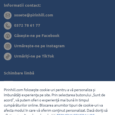
Informatii contact:
sosete@pirinhill.com
0372 78 61 77
Găsește-ne pe Facebook
Urmărește-ne pe Instagram
Urmăriți-ne pe TikTok
Schimbare limbă
Bulgaria
Pirinhill.com folosește cookie-uri pentru a vă personaliza și
Grecia
îmbunătăți experiența pe site. Prin selectarea butonului „Sunt de
acord”, vă putem oferi o experiență mai bună în timpul
Olanda
cumpărăturilor online. Blocarea anumitor tipuri de cookie-uri va
afecta modul în care vă oferim conținut personalizat. Dacă doriți să
Franţa