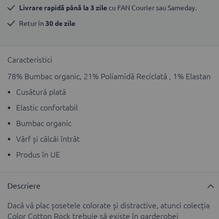
Livrare rapidă până la 3 zile
 cu FAN Courier sau Sameday.
Retur în 
30 de zile
Caracteristici
78% Bumbac organic, 21% Poliamidă Reciclată , 1% Elastan
Cusătură plată
Elastic confortabil
Bumbac organic
Vărf și călcâi întrăt
Produs în UE
Descriere
Dacă vă plac șosetele colorate și distractive, atunci colecția
Color Cotton Rock trebuie să existe în garderobei