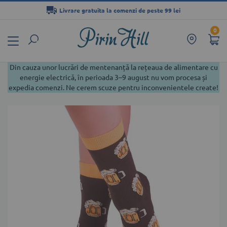
Livrare gratuita la comenzi de peste 99 lei
Mergeți
0
la
Conținut
Din cauza unor lucrări de mentenanță la rețeaua de alimentare cu
energie electrică, în perioada 3–9 august nu vom procesa și
expedia comenzi. Ne cerem scuze pentru inconvenientele create!
Skip
to
the
end
of
the
images
gallery