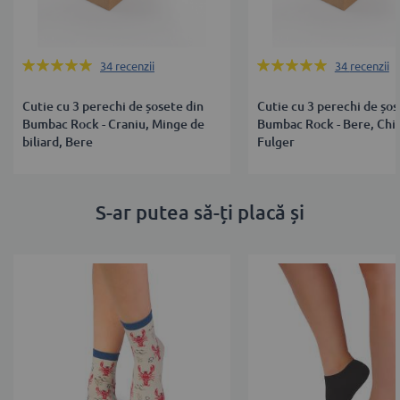
Rating:
Rating:
34
recenzii
34
recenzii
100%
100%
Cutie cu 3 perechi de șosete din
Cutie cu 3 perechi de șos
Bumbac Rock - Craniu, Minge de
Bumbac Rock - Bere, Chit
biliard, Bere
Fulger
S-ar putea să-ți placă și