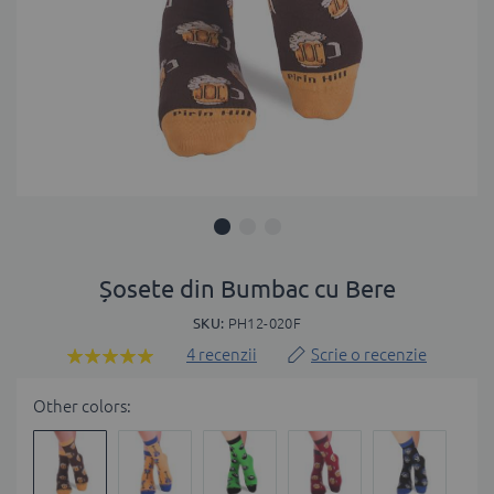
Skip
to
Șosete din Bumbac cu Bere
the
SKU
PH12-020F
beginning
of
4
recenzii
Scrie o recenzie
Rating:
the
100
100
% of
images
Other colors:
gallery