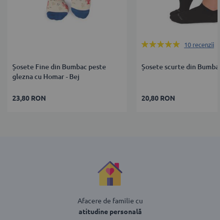
Rating:
10
recenzii
100%
Șosete Fine din Bumbac peste
Șosete scurte din Bumba
glezna cu Homar - Bej
23,80 RON
20,80 RON
Afacere de familie cu
atitudine personală