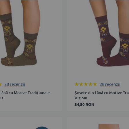
39-
42
43-
46
ÎN COȘ
ADAUGĂ ÎN COȘ
Rating:
28
recenzii
28
recenzii
98%
Lână cu Motive Tradiționale -
Șosete din Lână cu Motive Trad
is
Vișiniu
34,80 RON
35-
38