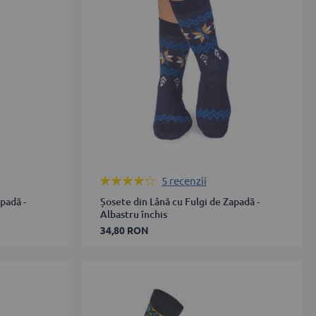
ADAUGĂ ÎN COȘ
Rating:
5
recenzii
84%
padă -
Șosete din Lână cu Fulgi de Zapadă -
Albastru închis
34,80 RON
35-
38
39-