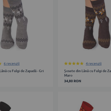
42
43-
46
ÎN COȘ
ADAUGĂ ÎN COȘ
Rating:
6
recenzii
4
recenzii
100%
Lână cu Fulgi de Zapadă - Gri
Șosete din Lână cu Fulgi de Za
Maro
34,80 RON
35-
38
39-