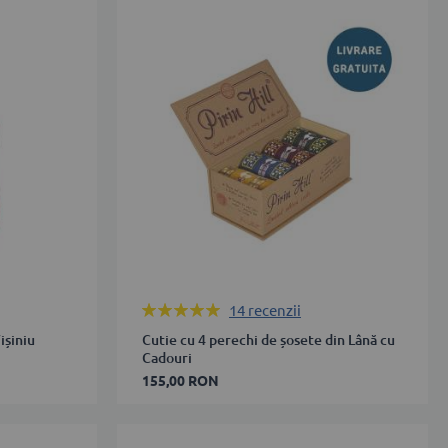
38
39-
42
43-
46
ADAUGĂ ÎN COȘ
Rating:
14
recenzii
99%
ișiniu
Cutie cu 4 perechi de șosete din Lână cu
Cadouri
155,00 RON
35-
38