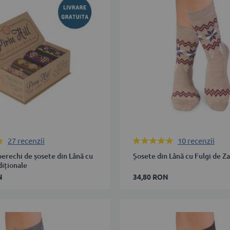
39-
42
43-
46
ÎN COȘ
ADAUGĂ ÎN COȘ
Rating:
27
recenzii
10
recenzii
98%
perechi de șosete din Lână cu
Șosete din Lână cu Fulgi de Za
diționale
N
34,80 RON
35-
38
39-