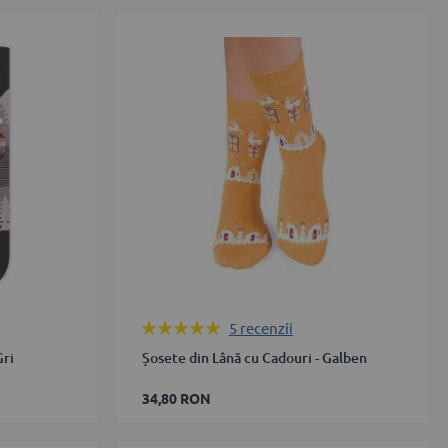
35-
38
39-
42
43-
46
ADAUGĂ ÎN COȘ
Rating:
5
recenzii
100%
Gri
Șosete din Lână cu Cadouri - Galben
34,80 RON
35-