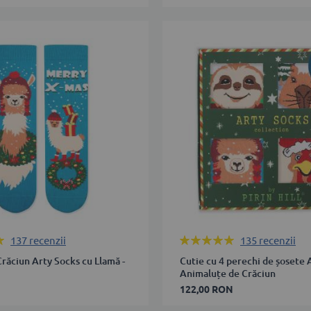
27-
30
31-
34
35-
38
39-
ÎN COȘ
42
ADAUGĂ ÎN COȘ
Rating:
137
recenzii
135
recenzii
100%
răciun Arty Socks cu Llamă -
Cutie cu 4 perechi de șosete 
Animaluțe de Crăciun
122,00 RON