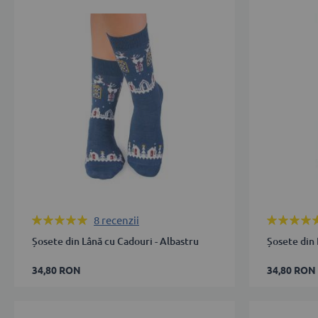
38
38
39-
43-
42
46
ADAUGĂ ÎN COȘ
ADAUGĂ 
Rating:
Rating:
8
recenzii
100%
100%
Șosete din Lână cu Cadouri - Albastru
Șosete din 
34,80 RON
34,80 RON
35-
35-
38
38