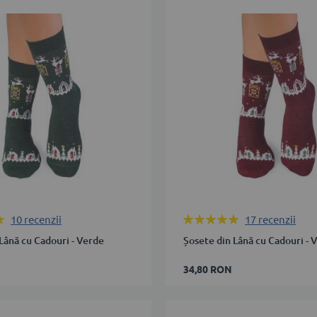
38
39-
42
43-
ÎN COȘ
46
ADAUGĂ ÎN COȘ
Rating:
10
recenzii
17
recenzii
96%
Lână cu Cadouri - Verde
Șosete din Lână cu Cadouri - V
34,80 RON
35-
38