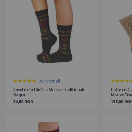
39-
39-
42
42
43-
43-
46
46
ADAUGĂ ÎN COȘ
ADAUGĂ 
Rating:
Rating:
30
recenzii
98%
100%
Șosete din Lână cu Motive Tradiționale -
Cutie cu 4 
Negru
Motive Tra
34,80 RON
155,00 RO
43-
35-
46
38
39-