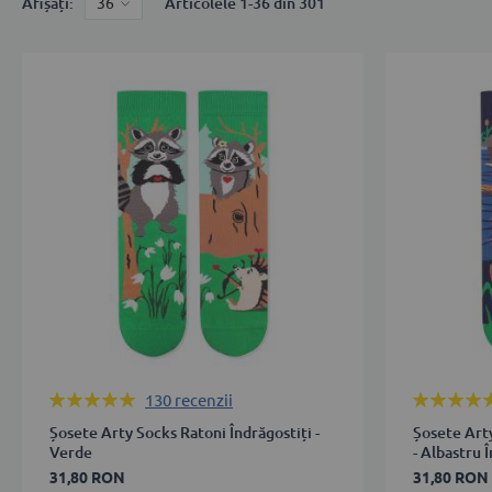
Afișați
Articolele
1
-
36
din
301
Rating:
Rating:
130
recenzii
100%
100%
Șosete Arty Socks Ratoni Îndrăgostiți -
Șosete Art
Verde
- Albastru Î
31,80 RON
31,80 RON