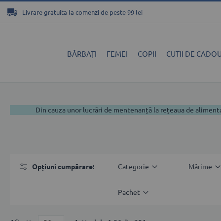
Mergeți
Livrare gratuita la comenzi de peste 99 lei
la
Conținut
BĂRBAȚI
FEMEI
COPII
CUTII DE CADOU
Din cauza unor lucrări de mentenanță la rețeaua de aliment
Opțiuni cumpărare
Categorie
Мărime
Pachet