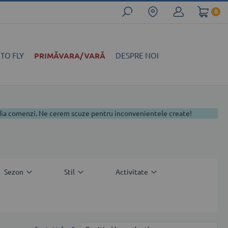
0
 TO FLY
PRIMĂVARA/VARĂ
DESPRE NOI
edia comenzi. Ne cerem scuze pentru inconvenientele create!
Sezon
Stil
Activitate