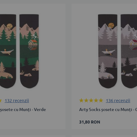
35-
38
39-
42
ADAUGĂ ÎN COȘ
Rating:
132
recenzii
136
recenzii
ÎN COȘ
100%
șosete cu Munți - Verde
Arty Socks șosete cu Munți - 
31,80 RON
35-