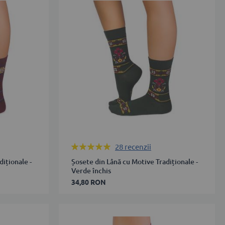
43-
46
ADAUGĂ ÎN COȘ
Rating:
28
recenzii
98%
iționale -
Șosete din Lână cu Motive Tradiționale -
Verde închis
34,80 RON
35-
38