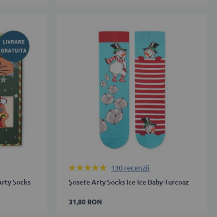
27-
30
31-
34
35-
38
39-
42
43-
46
Rating:
130
recenzii
ADAUGĂ ÎN COȘ
100%
Arty Socks
Șosete Arty Socks Ice Ice Baby-Turcoaz
31,80 RON