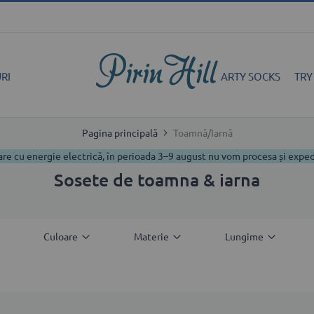
RI
ARTY SOCKS
TRY
Pagina principală
Toamnă/Iarnă
are cu energie electrică, în perioada 3–9 august nu vom procesa și exp
Sosete de toamna & iarna
Culoare
Materie
Lungime