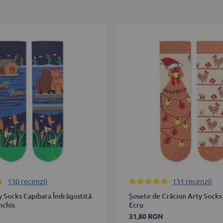
Rating:
130
recenzii
131
recenzii
100%
y Socks Capibara Îndrăgostită
Șosete de Crăciun Arty Socks 
nchis
Ecru
31,80 RON