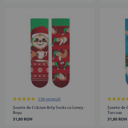
27-
35-
30
38
31-
39-
34
42
35-
43-
38
46
43-
ADAUGĂ 
46
ADAUGĂ ÎN COȘ
Rating:
Rating:
138
recenzii
100%
99%
Șosete de Crăciun Arty Socks cu Leneș -
Șosete de C
Roșu
Turcoaz
31,80 RON
31,80 RON