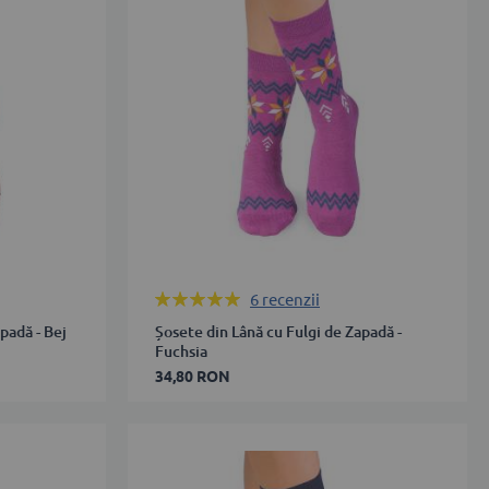
39-
42
43-
46
ADAUGĂ ÎN COȘ
Rating:
6
recenzii
100%
padă - Bej
Șosete din Lână cu Fulgi de Zapadă -
Fuchsia
34,80 RON
43-
46