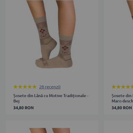
39-
39-
42
42
43-
43-
46
46
ADAUGĂ ÎN COȘ
ADAUGĂ 
Rating:
Rating:
28
recenzii
98%
98%
Șosete din Lână cu Motive Tradiționale -
Șosete din 
Bej
Maro desch
34,80 RON
34,80 RON
35-
35-
38
38