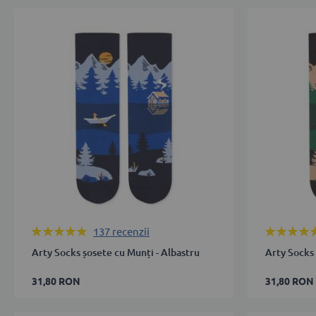
27-
27-
30
30
31-
31-
34
34
35-
35-
38
38
39-
39-
42
42
43-
43-
46
46
Rating:
Rating:
137
recenzii
ADAUGĂ ÎN COȘ
100%
ADAUGĂ 
100%
Arty Socks șosete cu Munți - Albastru
Arty Socks 
31,80 RON
31,80 RON
35-
35-