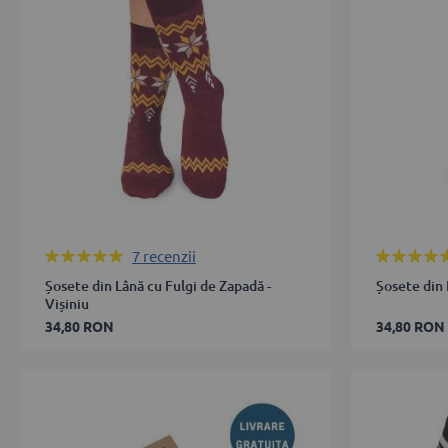
ADAUGĂ ÎN COȘ
42
43-
46
ADAUGĂ 
Rating:
Rating:
7
recenzii
100%
100%
Șosete din Lână cu Fulgi de Zapadă -
Șosete din 
Vișiniu
34,80 RON
34,80 RON
35-
35-
38
38
39-
39-