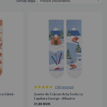
Sortați după
Rating:
138
recenzii
99%
cu Găină -
Șosete de Crăciun Arty Socks cu
Capibara George - Albastru
31,80 RON