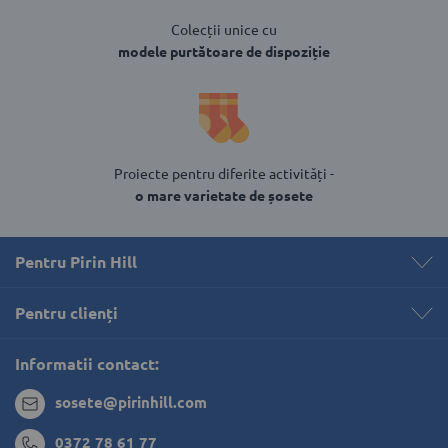
Colecții unice cu
modele purtătoare de dispoziție
Proiecte pentru diferite activități -
o mare varietate de șosete
Pentru Pirin Hill
Pentru clienți 
Informatii contact:
sosete@pirinhill.com
0372 78 61 77