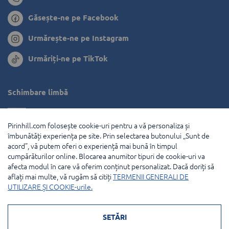
Găsește-ne pe Facebook
Urmărește-ne pe Instagram
Urmăriți-ne pe TikTok
Schimbare limbă
Bulgaria
Pirinhill.com folosește cookie-uri pentru a vă personaliza și
Grecia
îmbunătăți experiența pe site. Prin selectarea butonului „Sunt de
acord”, vă putem oferi o experiență mai bună în timpul
Olanda
cumpărăturilor online. Blocarea anumitor tipuri de cookie-uri va
afecta modul în care vă oferim conținut personalizat. Dacă doriți să
Franţa
aflați mai multe, vă rugăm să citiți
TERMENII GENERALI DE
UTILIZARE ȘI COOKIE-urile.
© 2026 Pirin Hill Toate drepturile rezervate.
SETĂRI
Modalități de plată: