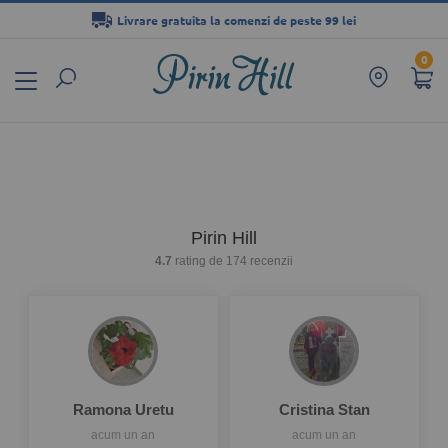
Livrare gratuita la comenzi de peste 99 lei
Mergeți
0
la
Conținut