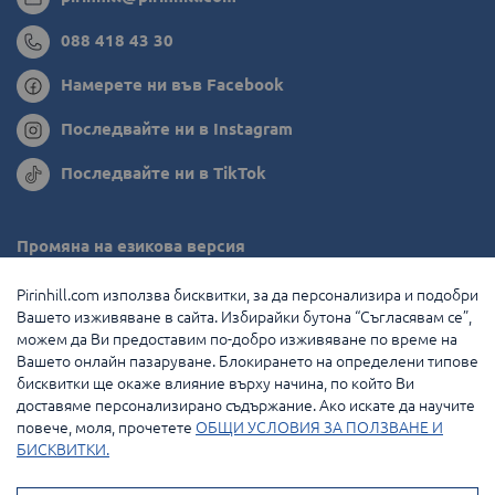
088 418 43 30
Намерете ни във Facebook
Последвайте ни в Instagram
Последвайте ни в TikTok
Промяна на езикова версия
Румъния
Pirinhill.com използва бисквитки, за да персонализира и подобри
Вашето изживяване в сайта. Избирайки бутона “Съгласявам се”,
Гърция
можем да Ви предоставим по-добро изживяване по време на
Вашето онлайн пазаруване. Блокирането на определени типове
Нидерландия
бисквитки ще окаже влияние върху начина, по който Ви
доставяме персонализирано съдържание. Ако искате да научите
Франция
повече, моля, прочетете
ОБЩИ УСЛОВИЯ ЗА ПОЛЗВАНЕ И
БИСКВИТКИ.
© 2026 Pirin Hill Всички права запазени.