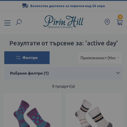
Безплатна доставка за поръчки над 20 евро
Прескачане
0
към
съдържанието
Резултати от търсене за: 'active day'
Филтри
Избрани филтри
8
продукт(а)