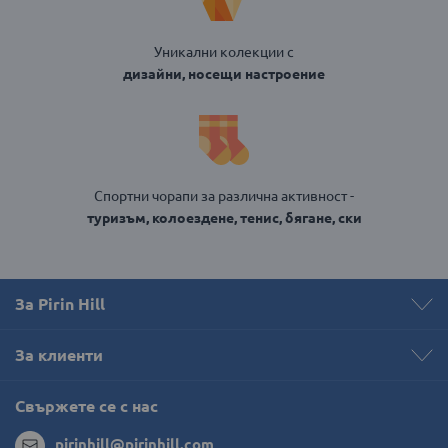
Уникални колекции с
дизайни, носещи настроение
Спортни чорапи за различна активност -
туризъм, колоездене, тенис, бягане, ски
За Pirin Hill
За клиенти
Свържете се с нас
pirinhill@pirinhill.com