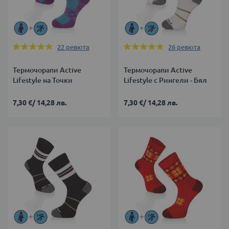
Оценка:
Оценка:
22
ревюта
26
ревюта
95%
99%
Термочорапи Active
Термочорапи Active
Lifestyle на Точки
Lifestyle с Рингели - Бял
7,30 €
/
14,28 лв.
7,30 €
/
14,28 лв.