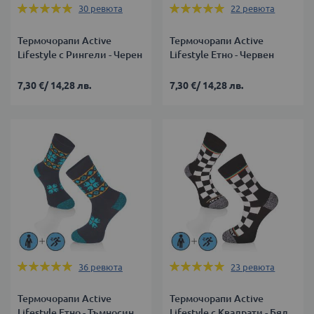
Оценка:
Оценка:
30
ревюта
22
ревюта
99%
99%
Термочорапи Active
Термочорапи Active
Lifestyle с Рингели - Черен
Lifestyle Етно - Червен
7,30 €
/
14,28 лв.
7,30 €
/
14,28 лв.
Оценка:
Оценка:
36
ревюта
23
ревюта
100%
99%
Термочорапи Active
Термочорапи Active
Lifestyle Етно - Тъмносин
Lifestyle с Квадрати - Бял