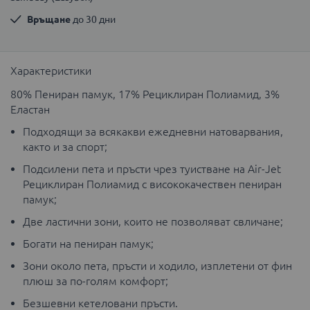
Връщане
 до 30 дни
Характеристики
80% Пениран памук, 17% Рециклиран Полиамид, 3%
Еластан
Подходящи за всякакви ежедневни натоварвания,
както и за спорт;
Подсилени пета и пръсти чрез туистване на Air-Jet
Рециклиран Полиамид с висококачествен пениран
памук;
Две ластични зони, които не позволяват свличане;
Богати на пениран памук;
Зони около пета, пръсти и ходило, изплетени от фин
плюш за по-голям комфорт;
Безшевни кетеловани пръсти.