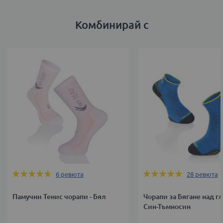
Комбинирай с
Оценка:
Оценка:
6
ревюта
28
ревюта
93%
98%
Памучни Тенис чорапи - Бял
Чорапи за Бягане над гл
Син-Тъмносин