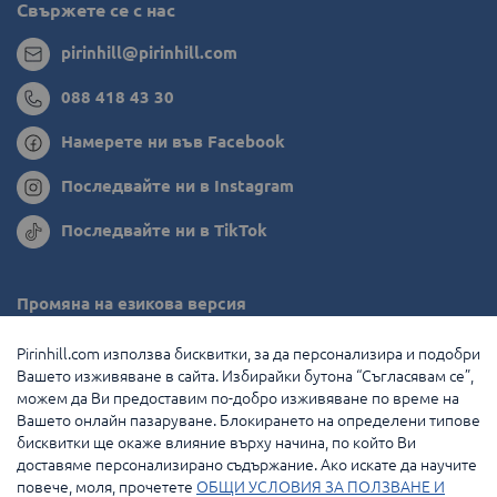
Свържете се с нас
pirinhill@pirinhill.com
088 418 43 30
Намерете ни във Facebook
Последвайте ни в Instagram
Последвайте ни в TikTok
Промяна на езикова версия
Румъния
Pirinhill.com използва бисквитки, за да персонализира и подобри
Вашето изживяване в сайта. Избирайки бутона “Съгласявам се”,
Гърция
можем да Ви предоставим по-добро изживяване по време на
Вашето онлайн пазаруване. Блокирането на определени типове
Нидерландия
бисквитки ще окаже влияние върху начина, по който Ви
доставяме персонализирано съдържание. Ако искате да научите
Франция
повече, моля, прочетете
ОБЩИ УСЛОВИЯ ЗА ПОЛЗВАНЕ И