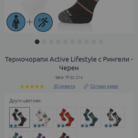
Преминете
към
Термочорапи Active Lifestyle с Рингели -
началото
Черен
на
галерия
SKU
TF32-214
със
30
ревюта
Остави ревю
Оценка:
снимки
99
100
% of
Други цветове: