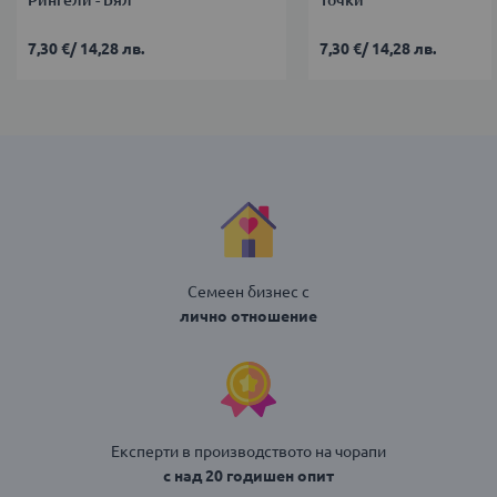
Рингели - Бял
Точки
7,30 €
/
14,28 лв.
7,30 €
/
14,28 лв.
Семеен бизнес с
лично отношение
Експерти в производството на чорапи
с над 20 годишен опит