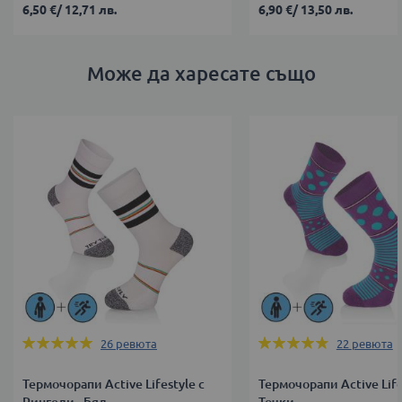
6,50 €
/
12,71 лв.
6,90 €
/
13,50 лв.
Може да харесате също
Оценка:
Оценка:
26
ревюта
22
ревюта
99%
95%
Термочорапи Active Lifestyle с
Термочорапи Active Life