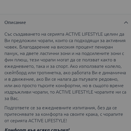
Описание
Със създаването на серията ACTIVE LIFESTYLE целим да
Ви предложим чорапи, които са подходящи за активния
човек. Благодарение на високия процент пениран
памук, на двете ластични зони и на подсилените зони с
фин плюш, тези чорапи могат да се ползват както в
ежедневието, така и за спорт. Ако използвате колело,
скейтборд или тротинетка, ако работата Ви е динамична
и в движение, ако Ви се налага да пътувате редовно,
или ако просто търсите комфортни, но в същото време
издръжливи чорапи, то ACTIVE LIFESTYLE чорапите ни са
за Вас.
Подгответе се за ежедневните изпитания, без да се
притеснявате за комфорта на своите крака, с чорапите
от серията ACTIVE LIFESTYLE!
Комфорт във всяка стъпка!