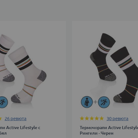
Оценка:
26
ревюта
30
ревюта
99%
и Active Lifestyle с
Термочорапи Active Lifestyl
 Бял
Рингели - Черен