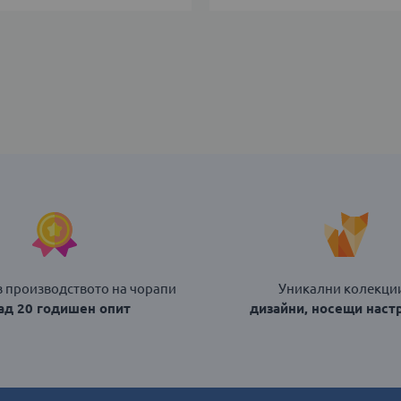
35-
38
В КОЛИЧКАТА
ДОБАВИ В КОЛИЧКАТА
в производството на чорапи
Уникални колекции
над 20 годишен опит
дизайни, носещи наст