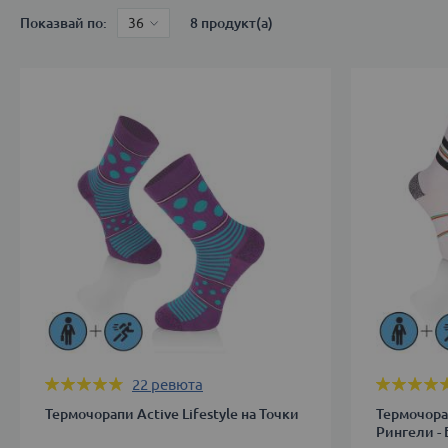
Показвай по
8
продукт(а)
Оценка:
Оценка:
22
ревюта
95%
99%
Термочорапи Active Lifestyle на Точки
Термочорап
Рингели -