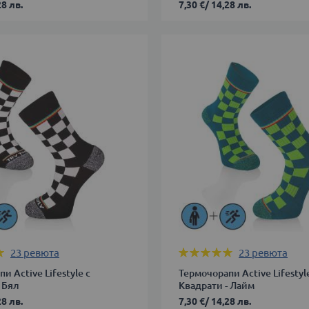
28 лв.
7,30 €
/
14,28 лв.
35-
38
39-
42
В КОЛИЧКАТА
ДОБАВИ В КОЛИЧКАТА
Оценка:
23
ревюта
23
ревюта
99%
и Active Lifestyle с
Термочорапи Active Lifestyl
 Бял
Квадрати - Лайм
28 лв.
7,30 €
/
14,28 лв.