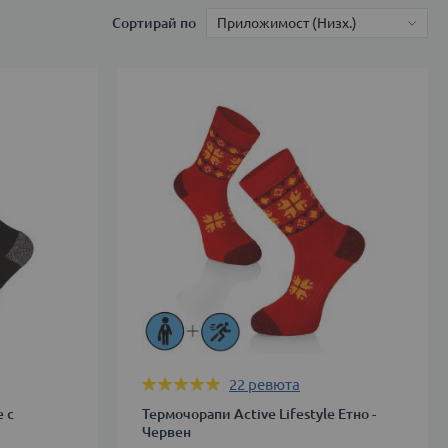
Сортирай по
Оценка:
22
ревюта
99%
e с
Термочорапи Active Lifestyle Етно -
Червен