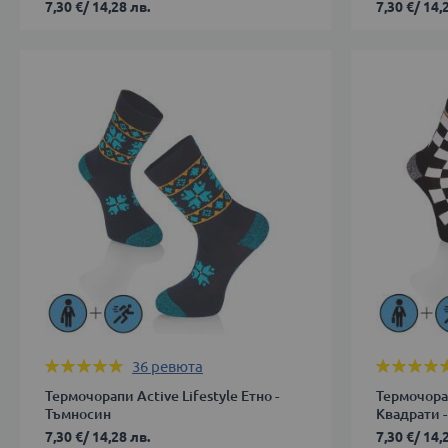
7,30 €
/
14,28 лв.
7,30 €
/
14,
43-
35-
46
38
39-
ДОБАВИ В КОЛИЧКАТА
42
ДОБАВИ 
Оценка:
Оценка:
36
ревюта
100%
99%
Термочорапи Active Lifestyle Етно -
Термочорап
Тъмносин
Квадрати -
7,30 €
/
14,28 лв.
7,30 €
/
14,