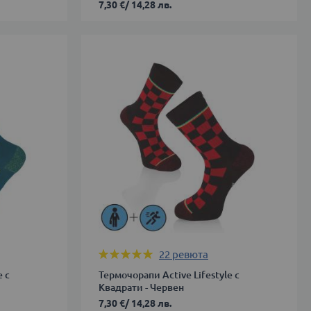
7,30 €
/
14,28 лв.
35-
38
39-
42
43-
46
ДОБАВИ В КОЛИЧКАТА
Оценка:
22
ревюта
99%
e с
Термочорапи Active Lifestyle с
Квадрати - Червен
7,30 €
/
14,28 лв.