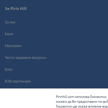
За Pirin Hill
За нас
Екип
Магазини
Често задавани въпроси
Блог
B2B партньори
Контакти
Pirinhill.com използва бисквитки
можем да Ви предоставим по-доб
бисквитки ще окаже влияние върх