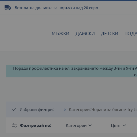
Прескачане
Безплатна доставка за поръчки над 20 евро
към
съдържанието
МЪЖКИ
ДАМСКИ
ДЕТСКИ
ПОД
Поради профилактика на ел. захранването между 3-ти и 9-ти
и
Избрани филтри
Категории
Чорапи за бягане Try to
Филтрирай по
Категории
Цвят