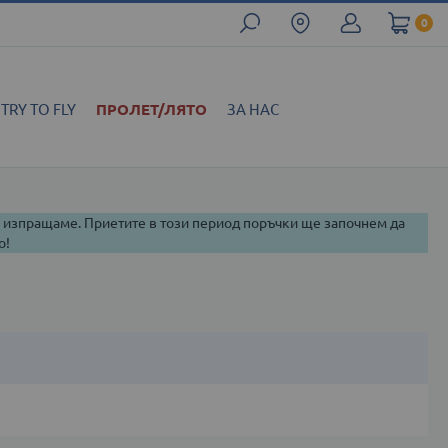
0
TRY TO FLY
ПРОЛЕТ/ЛЯТО
ЗА НАС
и изпращаме. Приетите в този период поръчки ще започнем да
о!