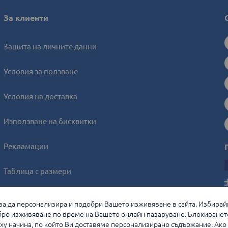
За клиенти
Защита на личните данни
Условия за ползване
Условия на доставка
Използване на бисквитки
Рекламации
Таблица с размери
Онлайн решаване на спорове
, за да персонализира и подобри Вашето изживяване в сайта. Избирай
ро изживяване по време на Вашето онлайн пазаруване. Блокиранет
Управление на бисквитките
у начина, по който Ви доставяме персонализирано съдържание. Ако и