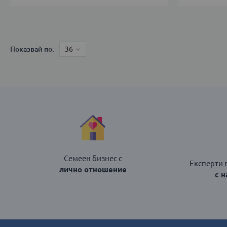
39-
35-
42
38
43-
Показвай по
ДОБАВИ 
46
ДОБАВИ В КОЛИЧКАТА
Семеен бизнес с
Експерти 
лично отношение
с 