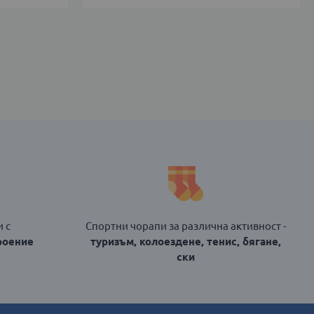
35-
38
39-
42
ДОБАВИ В КОЛИЧКАТА
 с
Спортни чорапи за различна активност -
роение
туризъм, колоездене, тенис, бягане,
ски