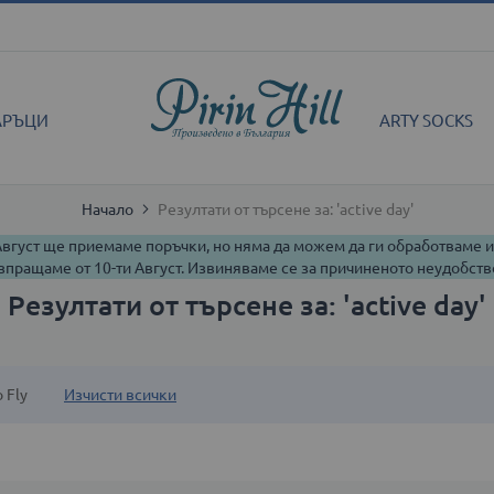
АРЪЦИ
ARTY SOCKS
Начало
Резултати от търсене за: 'active day'
 Август ще приемаме поръчки, но няма да можем да ги обработваме 
зпращаме от 10-ти Август. Извиняваме се за причиненото неудобств
Резултати от търсене за: 'active day'
 Fly
Изчисти всички