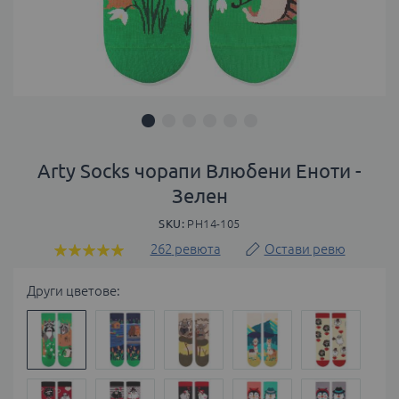
Преминете
към
Arty Socks чорапи Влюбени Еноти -
началото
Зелен
на
галерия
SKU
PH14-105
със
262
ревюта
Остави ревю
Оценка:
снимки
99
100
% of
Други цветове: