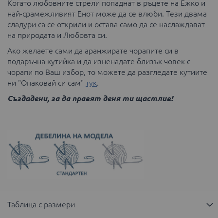
Когато любовните стрели попаднат в ръцете на Ежко и
най-срамежливият Енот може да се влюби. Тези двама
сладури са се открили и остава само да се наслаждават
на природата и Любовта си.
Ако желаете сами да аранжирате чорапите си в
подаръчна кутийка и да изненадате близък човек с
чорапи по Ваш избор, то можете да разгледате кутиите
ни "Опаковай си сам"
тук
.
Създадени, за да правят деня ти щастлив!
Таблица с размери