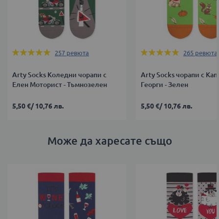
Оценка:
Оценка:
257
ревюта
265
ревюта
99%
99%
Arty Socks Коледни чорапи с
Arty Socks чорапи с Ка
Елен Моторист - Тъмнозелен
Георги - Зелен
5,50 €
/
10,76 лв.
5,50 €
/
10,76 лв.
Може да харесате също