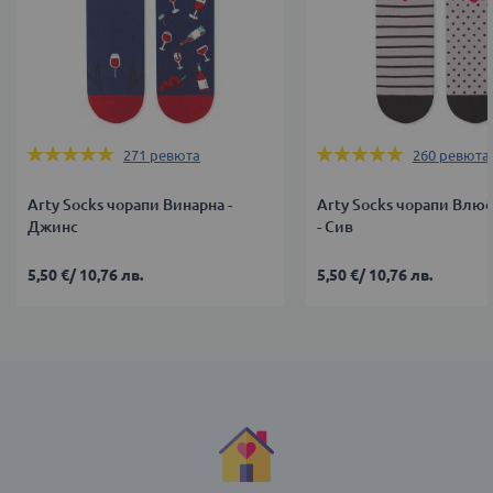
Оценка:
Оценка:
271
ревюта
260
ревюта
99%
99%
Arty Socks чорапи Винарна -
Arty Socks чорапи Влю
Джинс
- Сив
5,50 €
/
10,76 лв.
5,50 €
/
10,76 лв.