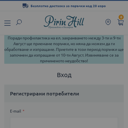
Безплатна доставка за поръчки над 20 евро
Прескачане
0
към
съдържанието
Поради профилактика на ел. захранването между 3-ти и 9-ти
Август ще приемаме поръчки, но няма да можем да ги
обработваме и изпращаме. Приетите в този период поръчки ще
започнем да изпращаме от 10-ти Август. Извиняваме се за
причиненото неудобство!
Вход
Регистрирани потребители
E-mail