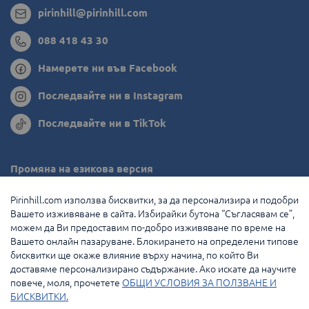
pirinhill@pirinhill.com
088 418 43 30
Намерете ни във Facebook
Последвайте ни в Instagram
Последвайте ни в TikTok
Промяна на езикова версия
Румъния
Pirinhill.com използва бисквитки, за да персонализира и подобри
Вашето изживяване в сайта. Избирайки бутона “Съгласявам се”,
Гърция
можем да Ви предоставим по-добро изживяване по време на
Вашето онлайн пазаруване. Блокирането на определени типове
Нидерландия
бисквитки ще окаже влияние върху начина, по който Ви
доставяме персонализирано съдържание. Ако искате да научите
Франция
повече, моля, прочетете
ОБЩИ УСЛОВИЯ ЗА ПОЛЗВАНЕ И
БИСКВИТКИ.