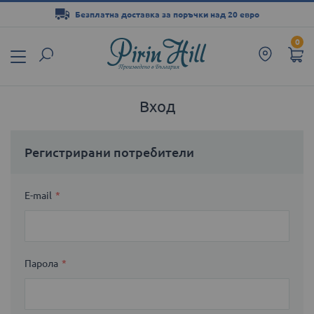
Безплатна доставка за поръчки над 20 евро
Прескачане
0
към
съдържанието
Вход
Регистрирани потребители
E-mail
Парола