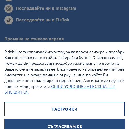
Последвайте ни в Instagram
Последвайте ни в TikTok
Промяна на езикова версия
Румъния
Pirinhill.com използва бисквитки, за да персонализира и подобри
Вашето изживяване в сайта. Избирайки бутона “Съгласявам се”,
Гърция
можем да Ви предоставим по-добро изживяване по време на
Вашето онлайн пазаруване. Блокирането на определени типове
Нидерландия
бисквитки ще окаже влияние върху начина, по който Ви
доставяме персонализирано съдържание. Ако искате да научите
Франция
повече, моля, прочетете
ОБЩИ УСЛОВИЯ ЗА ПОЛЗВАНЕ И
БИСКВИТКИ.
© 2026 Pirin Hill Всички права запазени.
НАСТРОЙКИ
Начини на плащане:
СЪГЛАСЯВАМ СЕ