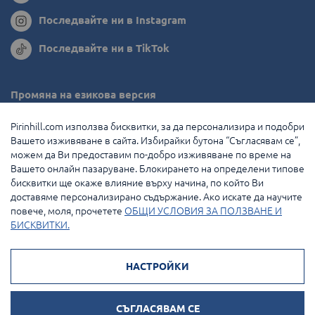
Последвайте ни в Instagram
Последвайте ни в TikTok
Промяна на езикова версия
Румъния
Pirinhill.com използва бисквитки, за да персонализира и подобри
Вашето изживяване в сайта. Избирайки бутона “Съгласявам се”,
Гърция
можем да Ви предоставим по-добро изживяване по време на
Вашето онлайн пазаруване. Блокирането на определени типове
Нидерландия
бисквитки ще окаже влияние върху начина, по който Ви
доставяме персонализирано съдържание. Ако искате да научите
Франция
повече, моля, прочетете
ОБЩИ УСЛОВИЯ ЗА ПОЛЗВАНЕ И
БИСКВИТКИ.
© 2026 Pirin Hill Всички права запазени.
НАСТРОЙКИ
Начини на плащане:
СЪГЛАСЯВАМ СЕ