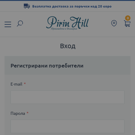
Безплатна доставка за поръчки над 20 евро
Прескачане
0
към
съдържанието
Вход
Регистрирани потребители
E-mail
Парола