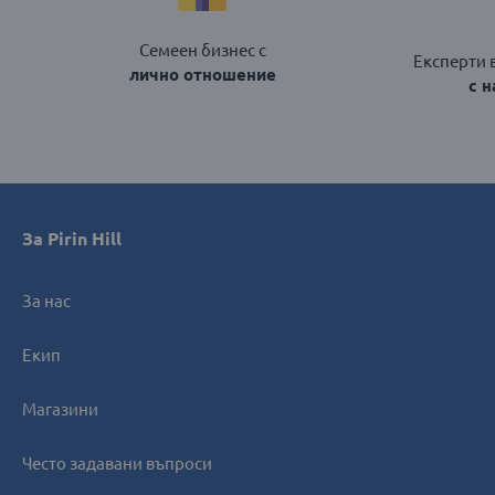
Семеен бизнес с
Експерти 
лично отношение
с 
За Pirin Hill
За нас
Екип
Магазини
Често задавани въпроси