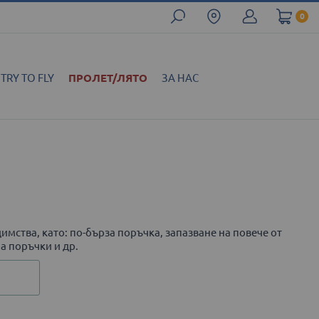
0
TRY TO FLY
ПРОЛЕТ/ЛЯТО
ЗА НАС
имства, като: по-бърза поръчка, запазване на повече от
а поръчки и др.