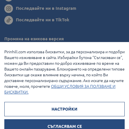
Последвайте ни в Instagram
Последвайте ни в TikTok
Промяна на езикова версия
Румъния
Pirinhill.com използва бисквитки, за да персонализира и подобри
Вашето изживяване в сайта. Избирайки бутона “Съгласявам се”,
Гърция
можем да Ви предоставим по-добро изживяване по време на
Вашето онлайн пазаруване. Блокирането на определени типове
Нидерландия
бисквитки ще окаже влияние върху начина, по който Ви
доставяме персонализирано съдържание. Ако искате да научите
Франция
повече, моля, прочетете
ОБЩИ УСЛОВИЯ ЗА ПОЛЗВАНЕ И
БИСКВИТКИ.
© 2026 Pirin Hill Всички права запазени.
НАСТРОЙКИ
Начини на плащане:
СЪГЛАСЯВАМ СЕ