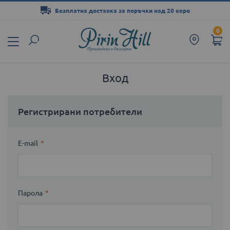
Безплатна доставка за поръчки над 20 евро
Прескачане
0
към
съдържанието
Вход
Регистрирани потребители
E-mail
Парола