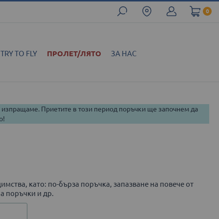
0
TRY TO FLY
ПРОЛЕТ/ЛЯТО
ЗА НАС
и изпращаме. Приетите в този период поръчки ще започнем да
о!
имства, като: по-бърза поръчка, запазване на повече от
а поръчки и др.