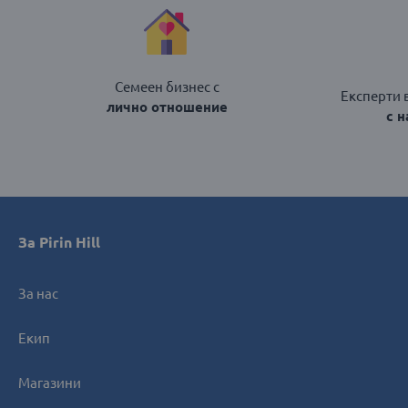
Семеен бизнес с
Експерти 
лично отношение
с 
За Pirin Hill
За нас
Екип
Магазини