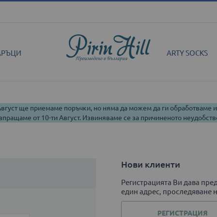
АРЪЦИ
ARTY SOCKS
 Август ще приемаме поръчки, но няма да можем да ги обработваме 
зпращаме от 10-ти Август. Извиняваме се за причиненото неудобств
Нови клиенти
Регистрацията Ви дава пред
един адрес, проследяване н
РЕГИСТРАЦИЯ