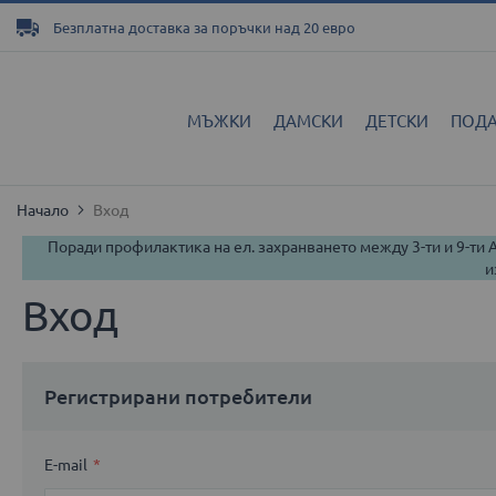
Прескачане
Безплатна доставка за поръчки над 20 евро
към
съдържанието
МЪЖКИ
ДАМСКИ
ДЕТСКИ
ПОД
Начало
Вход
Поради профилактика на ел. захранването между 3-ти и 9-ти
и
Вход
Регистрирани потребители
E-mail