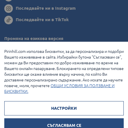
Последвайте ни в Instagram
Последвайте ни в TikTok
Промяна на езикова версия
Румъния
Pirinhill.com използва бисквитки, за да персонализира и подобри
Вашето изживяване в сайта. Избирайки бутона “Съгласявам се”,
Гърция
можем да Ви предоставим по-добро изживяване по време на
Вашето онлайн пазаруване. Блокирането на определени типове
Нидерландия
бисквитки ще окаже влияние върху начина, по който Ви
доставяме персонализирано съдържание. Ако искате да научите
Франция
повече, моля, прочетете
ОБЩИ УСЛОВИЯ ЗА ПОЛЗВАНЕ И
БИСКВИТКИ.
© 2026 Pirin Hill Всички права запазени.
НАСТРОЙКИ
Начини на плащане:
СЪГЛАСЯВАМ СЕ