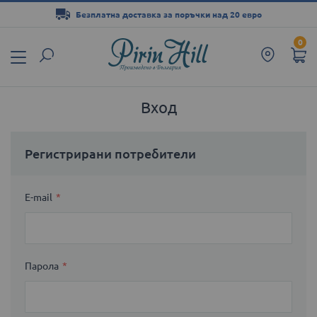
Безплатна доставка за поръчки над 20 евро
Прескачане
0
към
съдържанието
Вход
Регистрирани потребители
E-mail
Парола