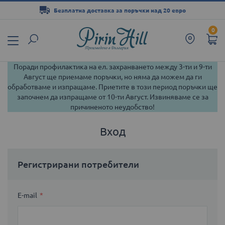
Безплатна доставка за поръчки над 20 евро
Прескачане
0
към
съдържанието
Поради профилактика на ел. захранването между 3-ти и 9-ти
Август ще приемаме поръчки, но няма да можем да ги
обработваме и изпращаме. Приетите в този период поръчки ще
започнем да изпращаме от 10-ти Август. Извиняваме се за
причиненото неудобство!
Вход
Регистрирани потребители
E-mail